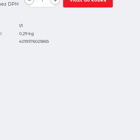
Vložiť do košíka
bez DPH
1/1
ť
0,29
kg
4019576021865