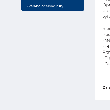
Opr
Zvárané oceľové rúry
ute
vyt
med
Pod
• M
• T
Pit
• Tl
• C
Zar