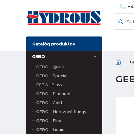
+4
Katalóg produktov
GEBO
G
GEBO - Quick
GEBO - Special
GEB
GEBO - Brass
GEBO - Platinum
GEBO - Gold
GEBO - Nerezové fitingy
GEBO - Flex
GEBO - Liquid