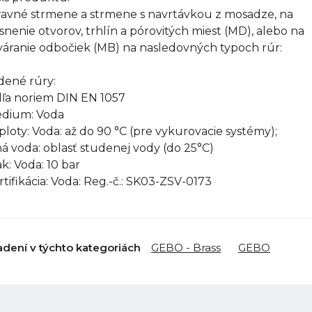
avné strmene a strmene s navrtávkou z mosadze, na
snenie otvorov, trhlín a pórovitých miest (MD), alebo na
váranie odbočiek (MB) na nasledovných typoch rúr:
ené rúry:
ľa noriem DIN EN 1057
édium: Voda
eploty: Voda: až do 90 °C (pre vykurovacie systémy);
ná voda: oblasť studenej vody (do 25°C)
ak: Voda: 10 bar
ertifikácia: Voda: Reg.-č.: SK03-ZSV-0173
adení v týchto kategoriách
GEBO - Brass
GEBO