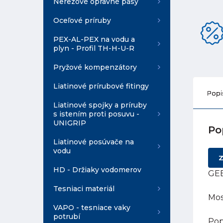
Nerezové opravné pásy
Oceľové príruby
PEX-AL-PEX na vodu a
plyn - Profil TH-H-U-R
Pryžové kompenzátory
Liatinové prírubové fitingy
Popi
Liatinové spojky a príruby
s istením proti posuvu -
UNIGRIP
Po
Liatinové posúvače na
vodu
Z
HD - Držiaky vodomerov
GEB
Tesniaci materiál
Mos
VAPO - tesniace vaky
potrubí
Pop