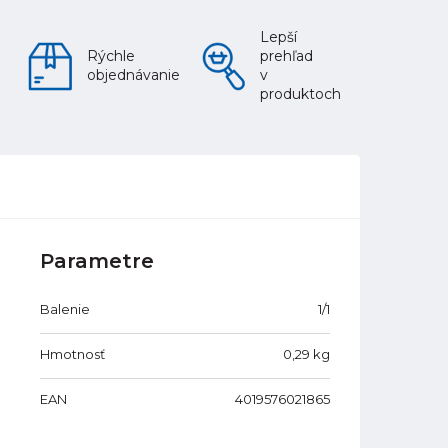
Lepší
Rýchle
prehľad
objednávanie
v
produktoch
Parametre
Balenie
1/1
Hmotnosť
0,29
kg
EAN
4019576021865