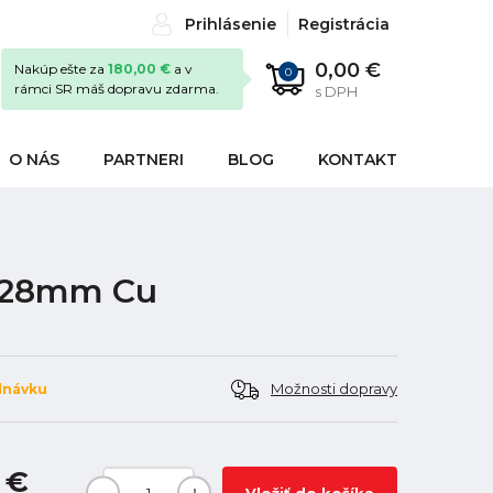
Prihlásenie
Registrácia
0,00 €
Nakúp ešte za
180,00 €
a v
0
rámci SR máš dopravu zdarma.
s DPH
O NÁS
PARTNERI
BLOG
KONTAKT
u 28mm Cu
Možnosti dopravy
dnávku
3 €