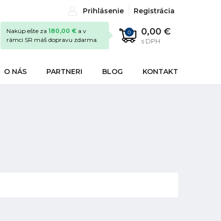
Prihlásenie
Registrácia
0,00 €
Nakúp ešte za
180,00 €
a v
0
rámci SR máš dopravu zdarma.
s DPH
O NÁS
PARTNERI
BLOG
KONTAKT