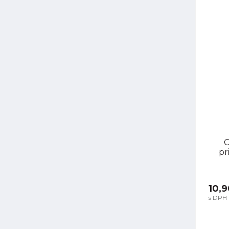
C
pr
10,9
s DPH