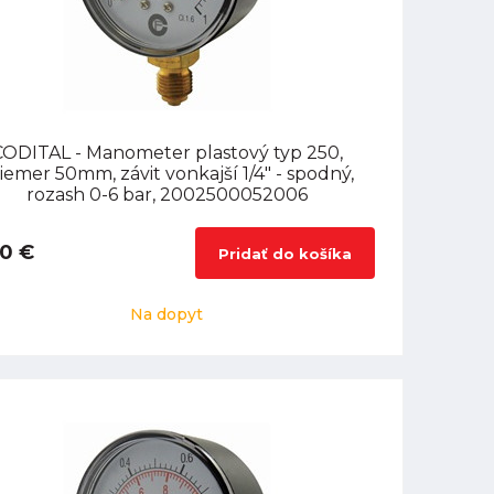
CODITAL - Manometer plastový typ 250,
iemer 50mm, závit vonkajší 1/4" - spodný,
rozash 0-6 bar, 2002500052006
90 €
Pridať do košíka
Na dopyt