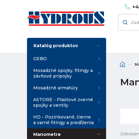
+4
Katalóg produktov
GEBO
M
Mosadzné spojky, fitingy a
závitové prípojky
Man
Mosadzné armatúry
ASTORE - Plastové zverné
spojky a ventily
HD - Pozinkované, čierne
a varné fitingy a predĺženia
Zobrazen
Manometre