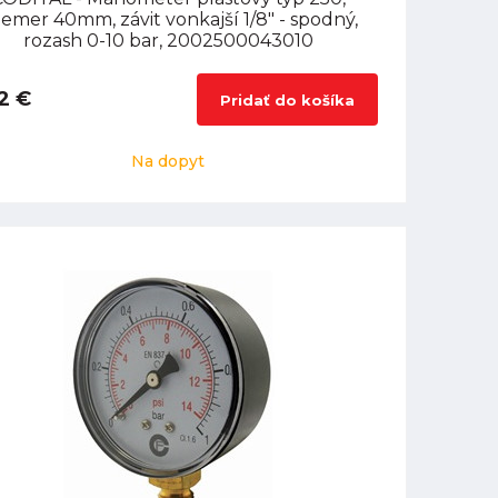
iemer 40mm, závit vonkajší 1/8" - spodný,
rozash 0-10 bar, 2002500043010
2 €
Pridať do košíka
Na dopyt