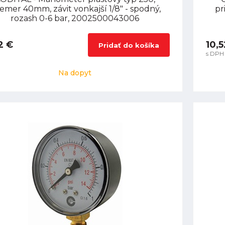
iemer 40mm, závit vonkajší 1/8" - spodný,
pr
rozash 0-6 bar, 2002500043006
2 €
10,5
Pridať do košíka
s DPH
Na dopyt