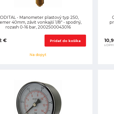
ODITAL - Manometer plastový typ 250,
iemer 40mm, závit vonkajší 1/8" - spodný,
pr
rozash 0-16 bar, 2002500043016
2 €
10,
Pridať do košíka
s DPH
Na dopyt