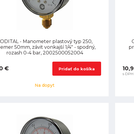
ODITAL - Manometer plastový typ 250,
iemer 50mm, závit vonkajší 1/4" - spodný,
pr
rozash 0-4 bar, 2002500052004
0 €
10,
Pridať do košíka
s DPH
Na dopyt