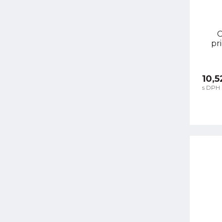
C
pr
10,5
s DPH