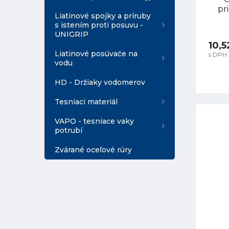
pr
Liatinové spojky a príruby
s istením proti posuvu -
UNIGRIP
10,5
Liatinové posúvače na
s DPH
vodu
HD - Držiaky vodomerov
Tesniaci materiál
VAPO - tesniace vaky
potrubí
Zvárané oceľové rúry