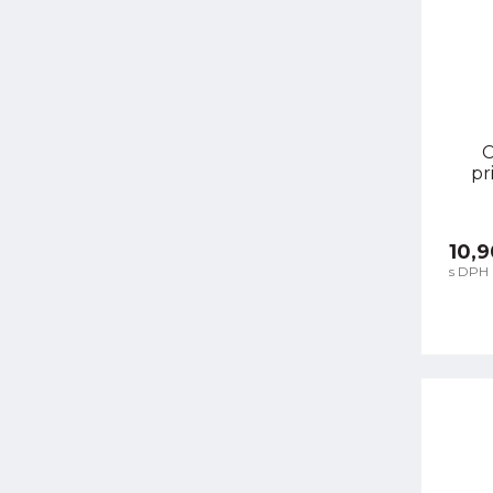
C
pr
10,9
s DPH