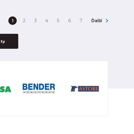
1
2
3
4
5
6
7
Ďalší
kty