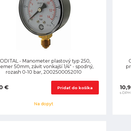
ODITAL - Manometer plastový typ 250,
iemer 50mm, závit vonkajší 1/4" - spodný,
pr
rozash 0-10 bar, 2002500052010
0 €
10,
Pridať do košíka
s DPH
Na dopyt