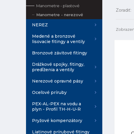
Manometre - plastové
Zoradiť:
Manometre - nerezové
NEREZ
Zobrazen
Medené a bronzové
lisovacie fitingy a ventily
Bronzové závitové fitingy
Drážkové spojky, fitingy,
predĺženia a ventily
Nerezové opravné pásy
Oceľové príruby
PEX-AL-PEX na vodu a
plyn - Profil TH-H-U-R
Pryžové kompenzátory
Liatinové prírubové fitingy
C