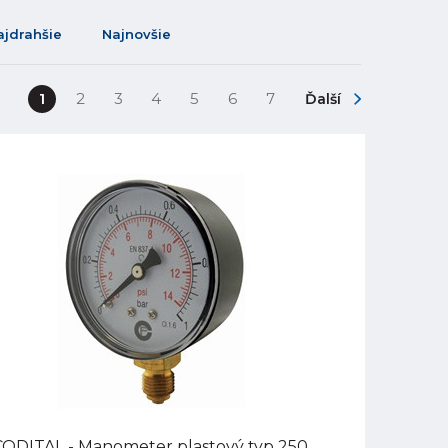
ajdrahšie
Najnovšie
1
2
3
4
5
6
7
Ďalší
CODITAL - Manometer plastový typ 250,