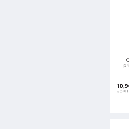
C
pr
10,9
s DPH