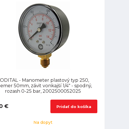
ODITAL - Manometer plastový typ 250,
iemer 50mm, závit vonkajší 1/4" - spodný,
rozash 0-25 bar, 2002500052025
0 €
Pridať do košíka
Na dopyt