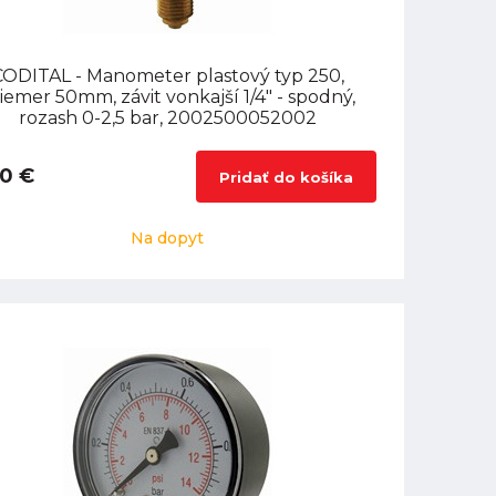
CODITAL - Manometer plastový typ 250,
iemer 50mm, závit vonkajší 1/4" - spodný,
rozash 0-2,5 bar, 2002500052002
90 €
Pridať do košíka
Na dopyt