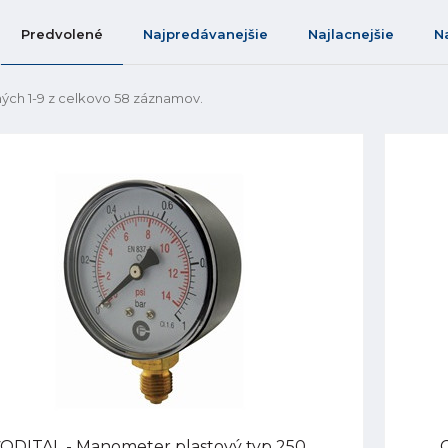
Predvolené
Najpredávanejšie
Najlacnejšie
N
ých 1-9 z celkovo 58 záznamov.
ODITAL - Manometer plastový typ 250,