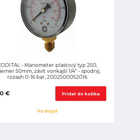
CODITAL - Manometer plastový typ 250,
iemer 50mm, závit vonkajší 1/4" - spodný,
rozash 0-16 bar, 2002500052016
90 €
Pridať do košíka
Na dopyt