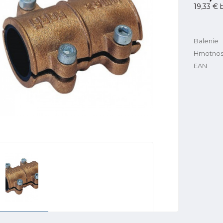
19,33 €
b
Balenie
Hmotnos
EAN