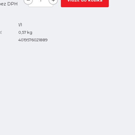
Vložiť do košíka
ez DPH
1/1
ť
0,57
kg
4019576021889