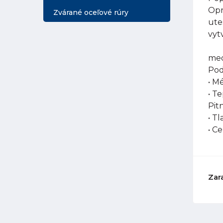
Opr
Zvárané oceľové rúry
ute
vyt
med
Pod
• M
• T
Pit
• Tl
• C
Zar