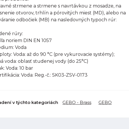
avné strmene a strmene s navrtávkou z mosadze, na
snenie otvorov, trhlín a pórovitých miest (MD), alebo na
váranie odbočiek (MB) na nasledovných typoch rúr:
ené rúry:
ľa noriem DIN EN 1057
édium: Voda
eploty: Voda: až do 90 °C (pre vykurovacie systémy);
ná voda: oblasť studenej vody (do 25°C)
ak: Voda: 10 bar
ertifikácia: Voda: Reg.-č.: SK03-ZSV-0173
adení v týchto kategoriách
GEBO - Brass
GEBO