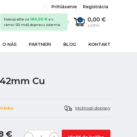
Prihlásenie
Registrácia
0,00 €
Nakúp ešte za
180,00 €
a v
0
rámci SR máš dopravu zdarma.
s DPH
O NÁS
PARTNERI
BLOG
KONTAKT
u 42mm Cu
Možnosti dopravy
dnávku
8 €