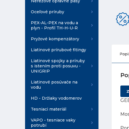
Nerezové opravné pásy
Oceľové príruby
PEX-AL-PEX na vodu a
plyn - Profil TH-H-U-R
Pryžové kompenzátory
Liatinové prírubové fitingy
Popi
Liatinové spojky a príruby
s istením proti posuvu -
UNIGRIP
Po
Liatinové posúvače na
vodu
Z
HD - Držiaky vodomerov
GEB
Tesniaci materiál
Mos
VAPO - tesniace vaky
potrubí
Pop