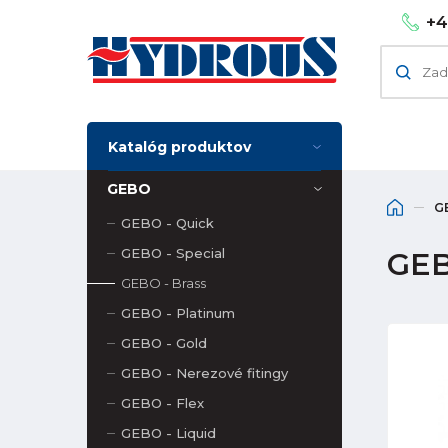
+4
Katalóg produktov
GEBO
G
GEBO - Quick
GEBO - Special
GEB
GEBO - Brass
GEBO - Platinum
GEBO - Gold
GEBO - Nerezové fitingy
GEBO - Flex
GEBO - Liquid