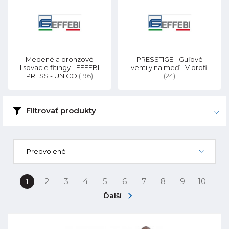
Medené a bronzové
PRESSTIGE - Guľové
lisovacie fitingy - EFFEBI
ventily na meď - V profil
PRESS - UNICO
(196)
(24)
Filtrovať produkty
Predvolené
1
2
3
4
5
6
7
8
9
10
Ďalší