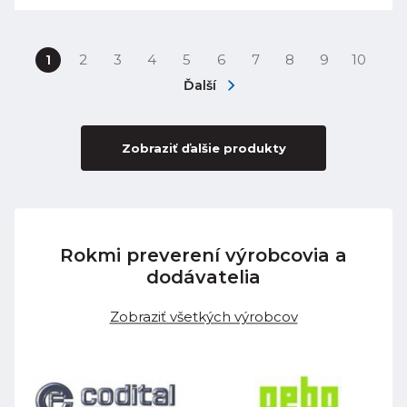
1
2
3
4
5
6
7
8
9
10
Ďalší
Zobraziť ďalšie produkty
Rokmi preverení výrobcovia a
dodávatelia
Zobraziť všetkých výrobcov