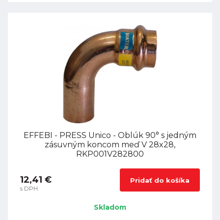
EFFEBI - PRESS Unico - Oblúk 90° s jedným
zásuvným koncom meď V 28x28,
RKP001V282800
12,41 €
Pridať do košíka
s DPH
Skladom