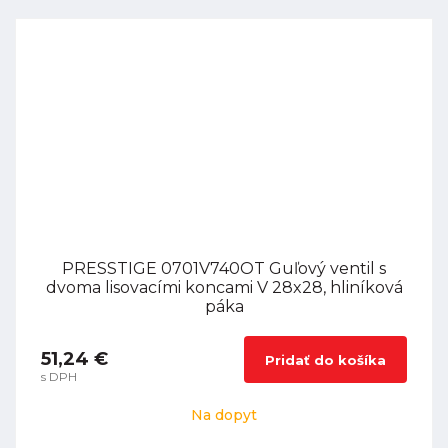
PRESSTIGE 0701V740OT Guľový ventil s
dvoma lisovacími koncami V 28x28, hliníková
páka
51,24 €
Pridať do košíka
s DPH
Na dopyt