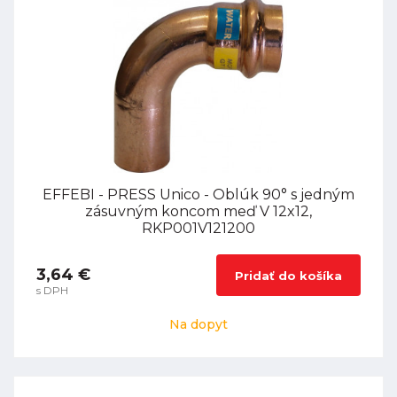
EFFEBI - PRESS Unico - Oblúk 90° s jedným
zásuvným koncom meď V 12x12,
RKP001V121200
3,64 €
Pridať do košíka
s DPH
Na dopyt