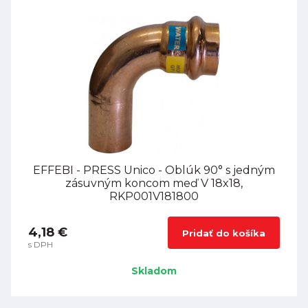
EFFEBI - PRESS Unico - Oblúk 90° s jedným
zásuvným koncom meď V 18x18,
RKP001V181800
4,18 €
Pridať do košíka
s DPH
Skladom