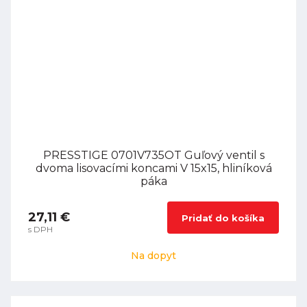
PRESSTIGE 0701V735OT Guľový ventil s
dvoma lisovacími koncami V 15x15, hliníková
páka
27,11 €
Pridať do košíka
s DPH
Na dopyt