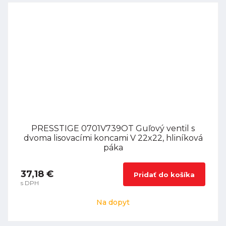
PRESSTIGE 0701V739OT Guľový ventil s
dvoma lisovacími koncami V 22x22, hliníková
páka
37,18 €
Pridať do košíka
s DPH
Na dopyt