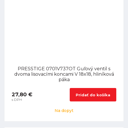
PRESSTIGE 0701V737OT Guľový ventil s
dvoma lisovacími koncami V 18x18, hliníková
páka
27,80 €
Pridať do košíka
s DPH
Na dopyt