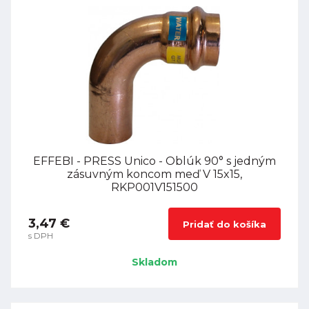
EFFEBI - PRESS Unico - Oblúk 90° s jedným
zásuvným koncom meď V 15x15,
RKP001V151500
3,47 €
Pridať do košíka
s DPH
Skladom