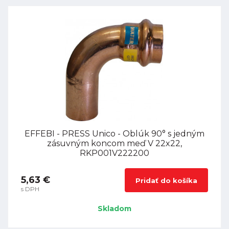
EFFEBI - PRESS Unico - Oblúk 90° s jedným
zásuvným koncom meď V 22x22,
RKP001V222200
5,63 €
Pridať do košíka
s DPH
Skladom