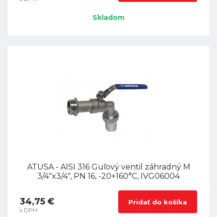
Skladom
ATUSA - AISI 316 Guľový ventil záhradný M
3/4"x3/4", PN 16, -20+160°C, IVG06004
34,75 €
Pridať do košíka
s DPH