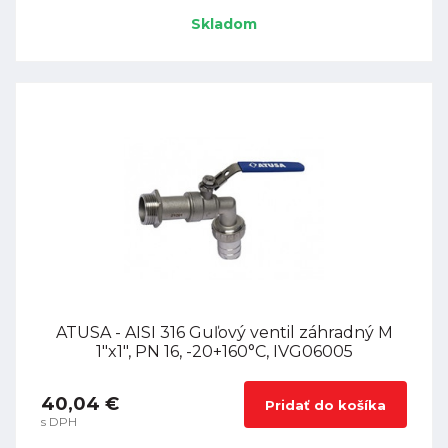
Skladom
ATUSA - AISI 316 Guľový ventil záhradný M
1"x1", PN 16, -20+160°C, IVG06005
40,04 €
Pridať do košíka
s DPH