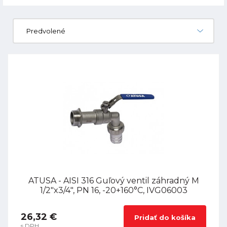
Predvolené
ATUSA - AISI 316 Guľový ventil záhradný M
1/2"x3/4", PN 16, -20+160°C, IVG06003
26,32 €
Pridať do košíka
s DPH