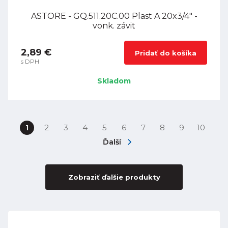
ASTORE - GQ.511.20C.00 Plast A 20x3/4" -
vonk. závit
2,89 €
Pridať do košíka
s DPH
Skladom
1
2
3
4
5
6
7
8
9
10
Ďalší
Zobraziť ďalšie produkty