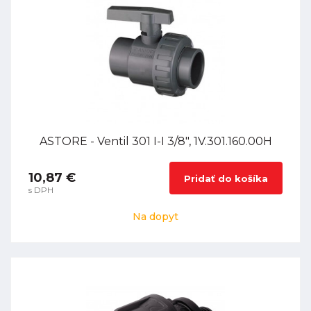
ASTORE - Ventil 301 I-I 3/8", 1V.301.160.00H
10,87 €
Pridať do košíka
s DPH
Na dopyt