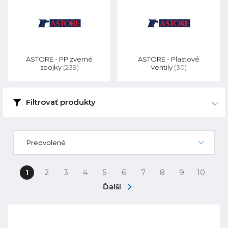
ASTORE - PP zverné
ASTORE - Plastové
spojky
(239)
ventily
(30)
Filtrovať produkty
Predvolené
1
2
3
4
5
6
7
8
9
10
Ďalší