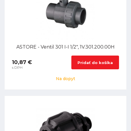
ASTORE - Ventil 301 I-I 1/2", 1V.301.200.00H
10,87 €
Pridať do košíka
s DPH
Na dopyt