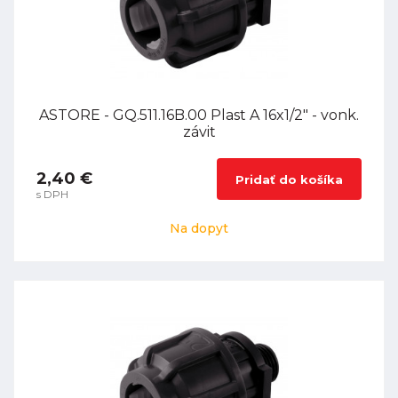
ASTORE - GQ.511.16B.00 Plast A 16x1/2" - vonk.
závit
2,40 €
Pridať do košíka
s DPH
Na dopyt