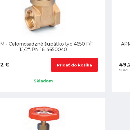
M - Celomosadzné šupátko typ 4650 F/F
APM
1.1/2", PN 16, 4650040
32 €
49,
Pridať do košíka
s DPH
Skladom