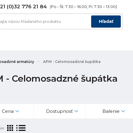
21 (0)32 776 21 84
(Po - Št: 7:30 – 16:00, Pi: 7:30 – 13:00)
Hľadať
osadzné armatúry
APM - Celomosadzné šupátka
 - Celomosadzné šupátka
Cena
Dostupnosť
Balenie
ie