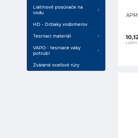
Liatinové posúvače na
vodu
APM 
HD - Držiaky vodomerov
Tesniaci materiál
10,1
s DPH
VAPO - tesniace vaky
potrubí
Zvárané oceľové rúry