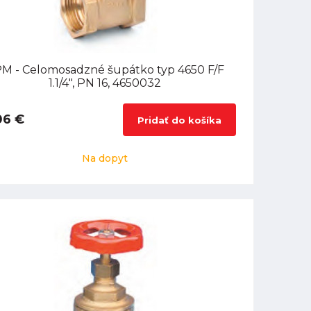
M - Celomosadzné šupátko typ 4650 F/F
1.1/4", PN 16, 4650032
06 €
Pridať do košíka
Na dopyt