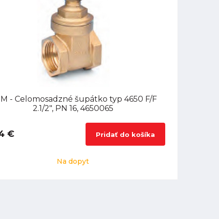
M - Celomosadzné šupátko typ 4650 F/F
2.1/2", PN 16, 4650065
4 €
Pridať do košíka
Na dopyt