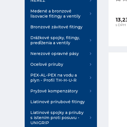
NEREZ
Medené a bronzové
lisovacie fitingy a ventily
13,2
s DPH
Bronzové závitové fitingy
Drážkové spojky, fitingy,
predĺženia a ventily
Nerezové opravné pásy
Oceľové príruby
PEX-AL-PEX na vodu a
plyn - Profil TH-H-U-R
Pryžové kompenzátory
Liatinové prírubové fitingy
Liatinové spojky a príruby
s istením proti posuvu -
UNIGRIP