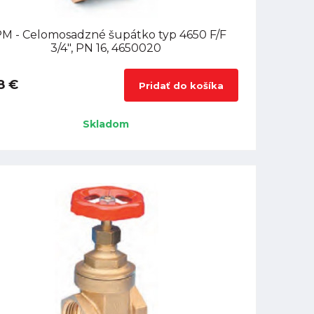
M - Celomosadzné šupátko typ 4650 F/F
3/4", PN 16, 4650020
8 €
Pridať do košíka
Skladom