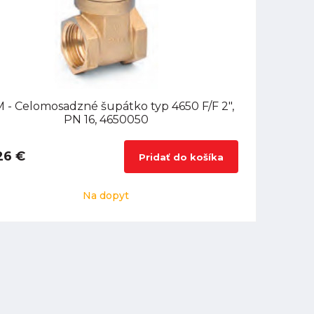
 - Celomosadzné šupátko typ 4650 F/F 2",
PN 16, 4650050
26 €
Pridať do košíka
Na dopyt