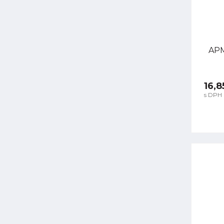
APM
16,8
s DPH