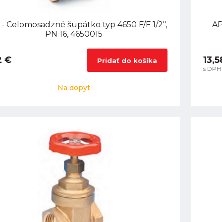
- Celomosadzné šupátko typ 4650 F/F 1/2",
AP
PN 16, 4650015
2 €
13,5
Pridať do košíka
s DPH
Na dopyt