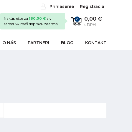
Prihlásenie
Registrácia
0,00 €
Nakúp ešte za
180,00 €
a v
0
rámci SR máš dopravu zdarma.
s DPH
O NÁS
PARTNERI
BLOG
KONTAKT