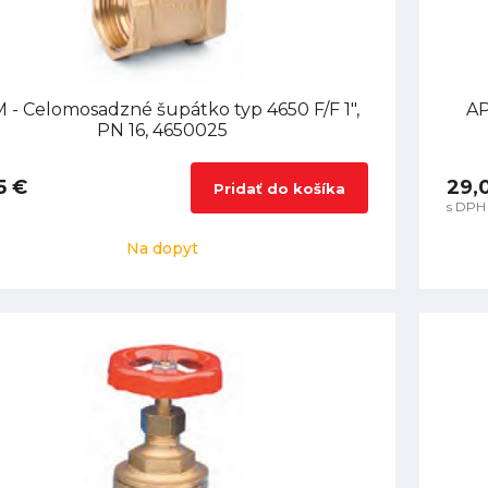
 - Celomosadzné šupátko typ 4650 F/F 1",
AP
PN 16, 4650025
5 €
29,
Pridať do košíka
s DPH
Na dopyt