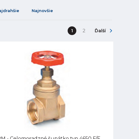
ajdrahšie
Najnovšie
1
2
Ďalší
M - Celomosadzné šupátko typ 4650 F/F