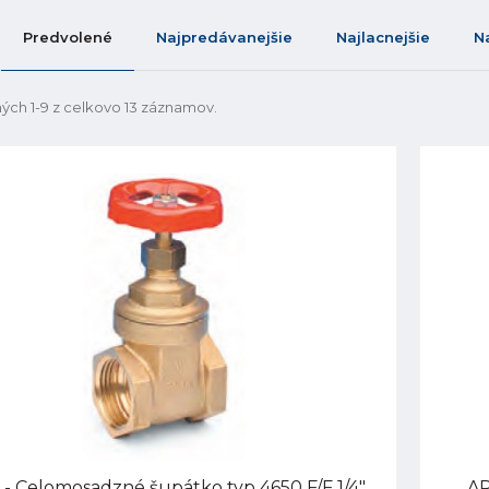
Predvolené
Najpredávanejšie
Najlacnejšie
N
ých 1-9 z celkovo 13 záznamov.
- Celomosadzné šupátko typ 4650 F/F 1/4",
AP