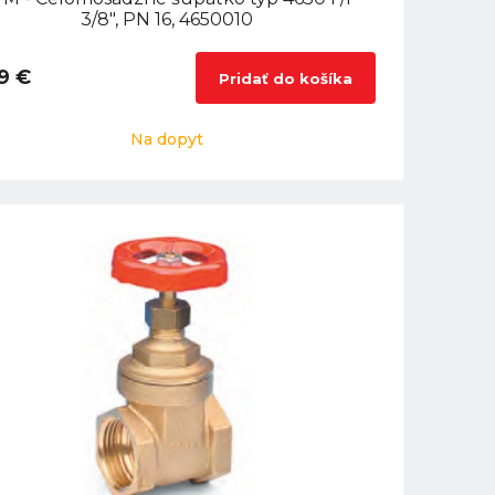
3/8", PN 16, 4650010
9 €
Pridať do košíka
Na dopyt