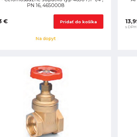
PN 16, 4650008
3 €
13,9
Pridať do košíka
s DPH
Na dopyt