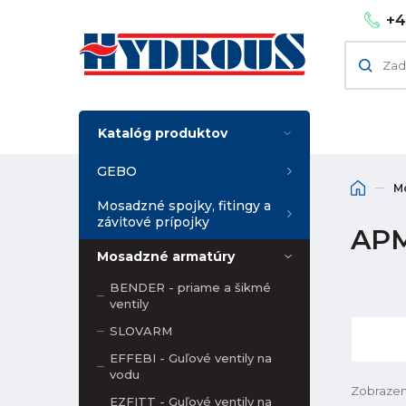
+4
Katalóg produktov
GEBO
M
Mosadzné spojky, fitingy a
závitové prípojky
APM
Mosadzné armatúry
BENDER - priame a šikmé
ventily
SLOVARM
EFFEBI - Guľové ventily na
vodu
Zobrazen
EZFITT - Guľové ventily na