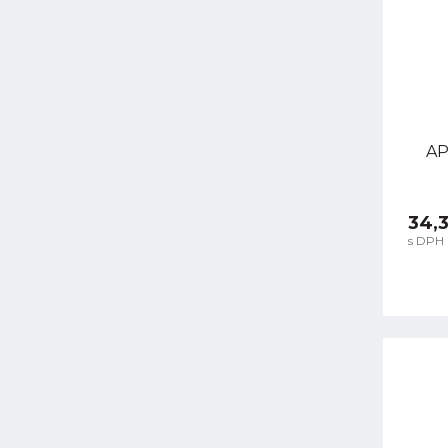
AP
34,
s DPH