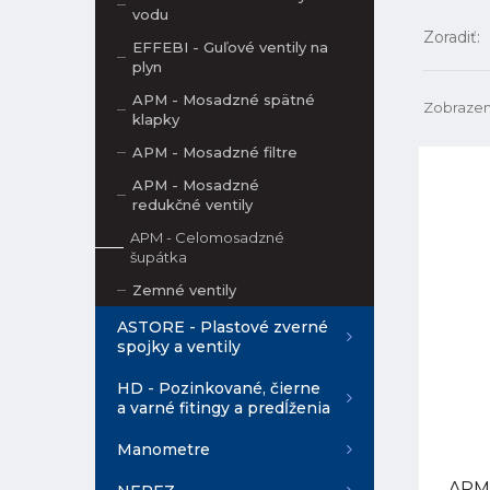
vodu
Zoradiť:
EFFEBI - Guľové ventily na
plyn
APM - Mosadzné spätné
Zobrazen
klapky
APM - Mosadzné filtre
APM - Mosadzné
redukčné ventily
APM - Celomosadzné
šupátka
Zemné ventily
ASTORE - Plastové zverné
spojky a ventily
HD - Pozinkované, čierne
a varné fitingy a predĺženia
Manometre
APM 