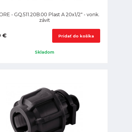
RE - GQ.511.20B.00 Plast A 20x1/2" - vonk.
závit
9 €
Pridať do košíka
Skladom