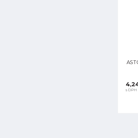
ASTO
4,2
s DPH