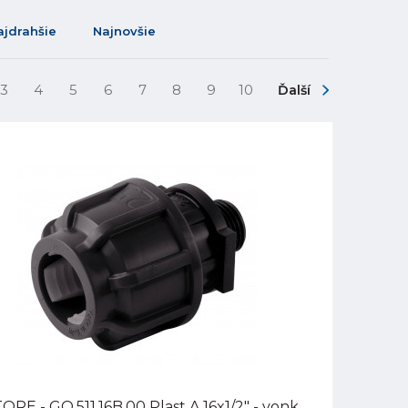
ajdrahšie
Najnovšie
3
4
5
6
7
8
9
10
Ďalší
ORE - GQ.511.16B.00 Plast A 16x1/2" - vonk.