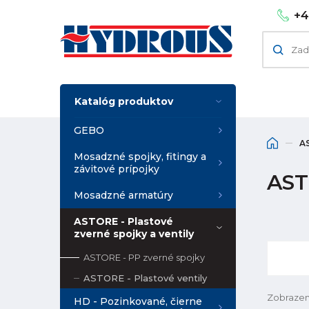
+4
Katalóg produktov
GEBO
AS
Mosadzné spojky, fitingy a
závitové prípojky
AST
Mosadzné armatúry
ASTORE - Plastové
zverné spojky a ventily
ASTORE - PP zverné spojky
ASTORE - Plastové ventily
Zobrazen
HD - Pozinkované, čierne