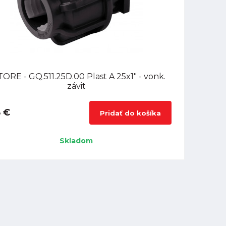
ORE - GQ.511.25D.00 Plast A 25x1" - vonk.
závit
8 €
Pridať do košíka
Skladom