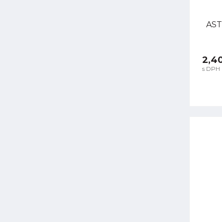
ASTO
2,4
s DPH