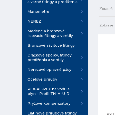
a varné fitingy a predĺženia
Zoradiť:
Manometre
NEREZ
Zobrazen
Medené a bronzové
lisovacie fitingy a ventily
Bronzové závitové fitingy
Drážkové spojky, fitingy,
predĺženia a ventily
Nerezové opravné pásy
Oceľové príruby
PEX-AL-PEX na vodu a
plyn - Profil TH-H-U-R
Pryžové kompenzátory
Liatinové prírubové fitingy
ASTO