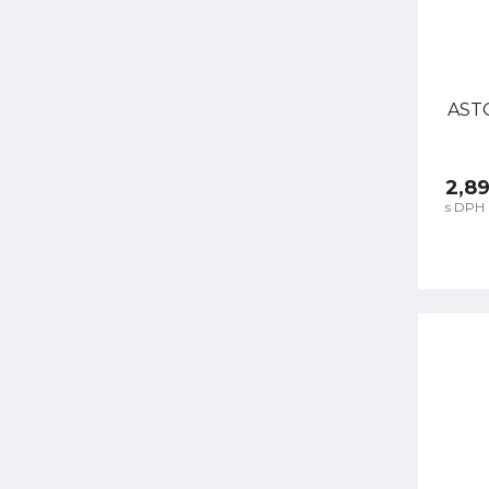
ASTO
2,89
s DPH