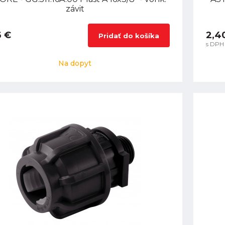
závit
6 €
2,4
Pridať do košíka
s DPH
Na dopyt