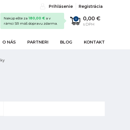
Prihlásenie
Registrácia
0,00 €
Nakúp ešte za
180,00 €
a v
0
rámci SR máš dopravu zdarma.
s DPH
O NÁS
PARTNERI
BLOG
KONTAKT
jky