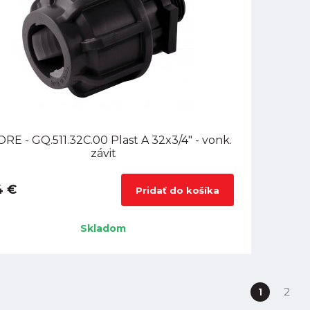
RE - GQ.511.32C.00 Plast A 32x3/4" - vonk.
závit
4 €
Pridať do košíka
Skladom
1
2