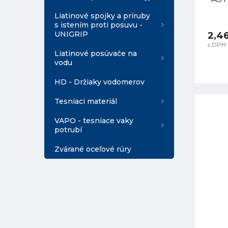
Liatinové spojky a príruby
s istením proti posuvu -
UNIGRIP
2,4
s DPH
Liatinové posúvače na
vodu
HD - Držiaky vodomerov
Tesniaci materiál
VAPO - tesniace vaky
potrubí
Zvárané oceľové rúry