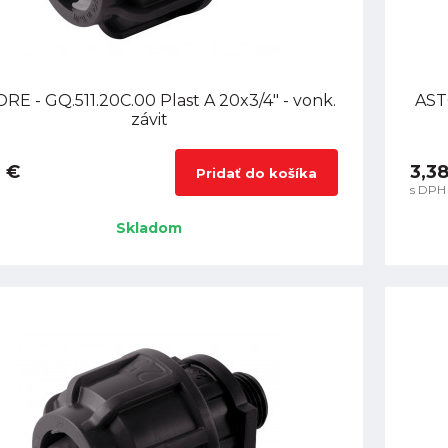
RE - GQ.511.20C.00 Plast A 20x3/4" - vonk.
ASTO
závit
 €
3,3
Pridať do košíka
s DPH
Skladom