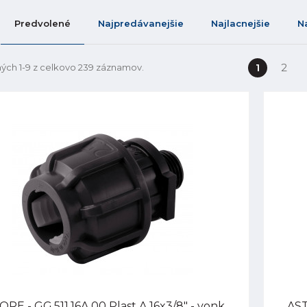
Predvolené
Najpredávanejšie
Najlacnejšie
N
1
2
ých 1-9 z celkovo 239 záznamov.
RE - GG.511.16A.00 Plast A 16x3/8" - vonk.
AST