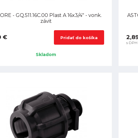
RE - GQ.511.16C.00 Plast A 16x3/4" - vonk.
ASTO
závit
0 €
2,8
Pridať do košíka
s DPH
Skladom