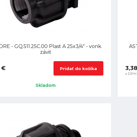
RE - GQ.511.25C.00 Plast A 25x3/4" - vonk.
AST
závit
 €
3,3
Pridať do košíka
s DPH
Skladom