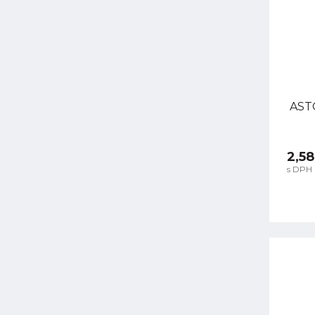
ASTO
2,58
s DPH