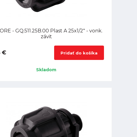
RE - GQ.511.25B.00 Plast A 25x1/2" - vonk.
závit
8 €
Pridať do košíka
Skladom