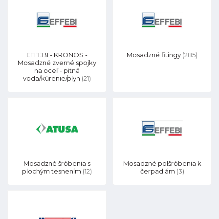
EFFEBI - KRONOS -
Mosadzné fitingy
(285)
Mosadzné zverné spojky
na oceľ - pitná
voda/kúrenie/plyn
(21)
Mosadzné šróbenia s
Mosadzné polšróbenia k
plochým tesnením
(12)
čerpadlám
(3)