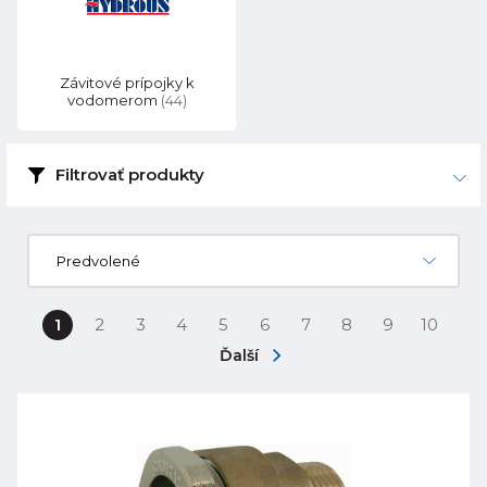
Závitové prípojky k
vodomerom
(44)
Filtrovať produkty
Predvolené
1
2
3
4
5
6
7
8
9
10
Ďalší