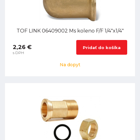
TOF LINK 06409002 Ms koleno F/F 1/4"x1/4"
2,26 €
Pridať do košíka
s DPH
Na dopyt