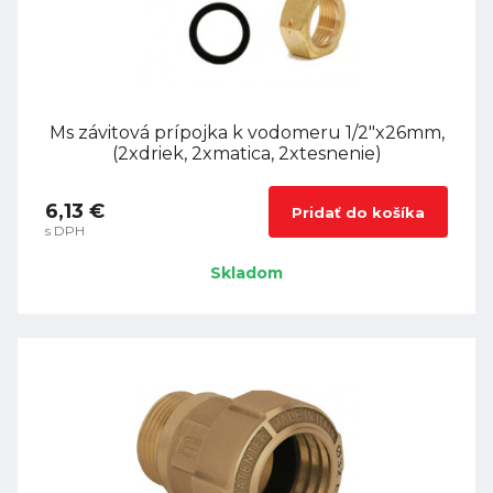
Ms závitová prípojka k vodomeru 1/2"x26mm,
(2xdriek, 2xmatica, 2xtesnenie)
6,13 €
Pridať do košíka
s DPH
Skladom