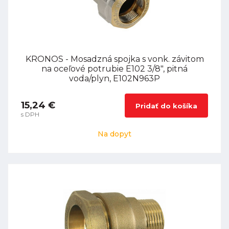
KRONOS - Mosadzná spojka s vonk. závitom
na oceľové potrubie E102 3/8", pitná
voda/plyn, E102N963P
15,24 €
Pridať do košíka
s DPH
Na dopyt