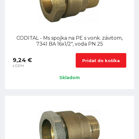
CODITAL - Ms spojka na PE s vonk. závitom,
7341 BA 16x1/2", voda PN 25
9,24 €
Pridať do košíka
s DPH
Skladom