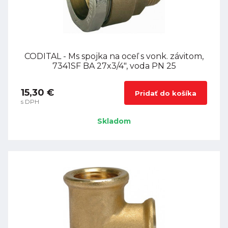
CODITAL - Ms spojka na oceľ s vonk. závitom,
7341SF BA 27x3/4", voda PN 25
15,30 €
Pridať do košíka
s DPH
Skladom