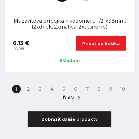
Ms závitová prípojka k vodomeru 1/2"x38mm,
(2xdriek, 2xmatica, 2xtesnenie)
6,13 €
Pridať do košíka
s DPH
Skladom
1
2
3
4
5
6
7
8
9
10
Ďalší
Zobraziť ďalšie produkty