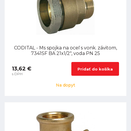
CODITAL - Ms spojka na oceľ s vonk. závitom,
7341SF BA 21x1/2", voda PN 25
13,62 €
Pridať do košíka
s DPH
Na dopyt