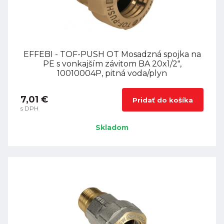
EFFEBI - TOF-PUSH OT Mosadzná spojka na
PE s vonkajším závitom BA 20x1/2",
10010004P, pitná voda/plyn
7,01 €
Pridať do košíka
s DPH
Skladom