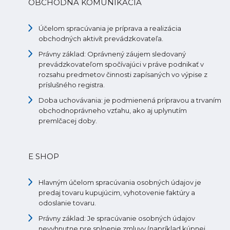
OBCHODNÁ KOMUNIKÁCIA
Účelom spracúvania je príprava a realizácia
obchodných aktivít prevádzkovateľa.
Právny základ: Oprávnený záujem sledovaný
prevádzkovateľom spočívajúci v práve podnikať v
rozsahu predmetov činnosti zapísaných vo výpise z
príslušného registra.
Doba uchovávania: je podmienená prípravou a trvaním
obchodnoprávneho vzťahu, ako aj uplynutím
premlčacej doby.
E SHOP
Hlavným účelom spracúvania osobných údajov je
predaj tovaru kupujúcim, vyhotovenie faktúry a
odoslanie tovaru.
Právny základ: Je spracúvanie osobných údajov
nevyhnutne pre splnenie zmluvy (napríklad kúpnej