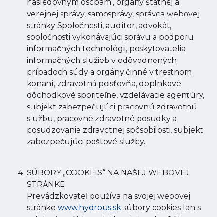
nasledovným osobám:, orgány štátnej a
verejnej správy, samosprávy, správca webovej
stránky Spoločnosti, audítor, advokát,
spoločnosti vykonávajúci správu a podporu
informačných technológii, poskytovatelia
informačných služieb v odôvodnených
prípadoch súdy a orgány činné v trestnom
konaní, zdravotná poisťovňa, doplnkové
dôchodkové sporiteľne, vzdelávacie agentúry,
subjekt zabezpečujúci pracovnú zdravotnú
službu, pracovné zdravotné posudky a
posudzovanie zdravotnej spôsobilosti, subjekt
zabezpečujúci poštové služby.
SÚBORY „COOKIES“ NA NAŠEJ WEBOVEJ
STRÁNKE
Prevádzkovateľ používa na svojej webovej
stránke
www.hydrous.sk
súbory cookies len s