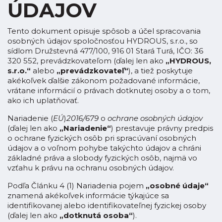
ÚDAJOV
Tento dokument opisuje spôsob a účel spracovania
osobných údajov spoločnosťou HYDROUS, s.r.o., so
sídlom Družstevná 477/100, 916 01 Stará Turá, IČO: 36
320 552, prevádzkovateľom (ďalej len ako
„HYDROUS,
s.r.o.“
alebo
„prevádzkovateľ“
), a tiež poskytuje
akékoľvek ďalšie zákonom požadované informácie,
vrátane informácií o právach dotknutej osoby a o tom,
ako ich uplatňovať.
Nariadenie (
EÚ
)
2016/679
o
ochrane osobných údajov
(ďalej len ako
„Nariadenie“
) prestavuje právny predpis
o ochrane fyzických osôb pri spracúvaní osobných
údajov a o voľnom pohybe takýchto údajov a chráni
základné práva a slobody fyzických osôb, najmä vo
vzťahu k právu na ochranu osobných údajov.
Podľa Článku 4 (1) Nariadenia pojem
„osobné údaje“
znamená akékoľvek informácie týkajúce sa
identifikovanej alebo identifikovateľnej fyzickej osoby
(ďalej len ako
„dotknutá osoba“
).