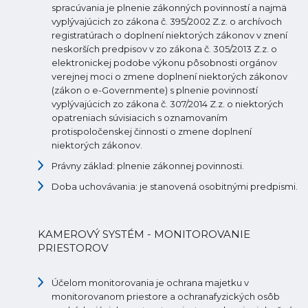
spracúvania je plnenie zákonných povinností a najmä
vyplývajúcich zo zákona č. 395/2002 Z.z. o archívoch
registratúrach o doplnení niektorých zákonov v znení
neskorších predpisov v zo zákona č. 305/2013 Z.z. o
elektronickej podobe výkonu pôsobnosti orgánov
verejnej moci o zmene doplnení niektorých zákonov
(zákon o e-Governmente) s plnenie povinností
vyplývajúcich zo zákona č. 307/2014 Z.z. o niektorých
opatreniach súvisiacich s oznamovaním
protispoločenskej činnosti o zmene doplnení
niektorých zákonov.
Právny základ: plnenie zákonnej povinnosti.
Doba uchovávania: je stanovená osobitnými predpismi.
KAMEROVÝ SYSTÉM - MONITOROVANIE
PRIESTOROV
Účelom monitorovania je ochrana majetku v
monitorovanom priestore a ochranafyzických osôb