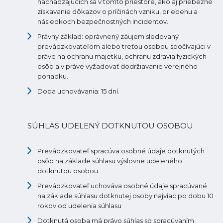
nachádzajúcich sa v tomto priestore, ako aj priebežné
získavanie dôkazov o príčinách vzniku, priebehu a
následkoch bezpečnostných incidentov.
Právny základ: oprávnený záujem sledovaný
prevádzkovateľom alebo treťou osobou spočívajúci v
práve na ochranu majetku, ochranu zdravia fyzických
osôb a v práve vyžadovať dodržiavanie verejného
poriadku.
Doba uchovávania: 15 dní.
SÚHLAS UDELENÝ DOTKNUTOU OSOBOU
Prevádzkovateľ spracúva osobné údaje dotknutých
osôb na základe súhlasu výslovne udeleného
dotknutou osobou.
Prevádzkovateľ uchováva osobné údaje spracúvané
na základe súhlasu dotknutej osoby najviac po dobu 10
rokov od udelenia súhlasu
Dotknutá osoba má právo súhlas so spracúvaním