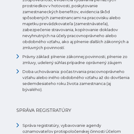
prostriedkov v hotovosti, poskytovanie
zamestnaneckých benefitov, evidencia škôd
spôsobených zamestnancami na pracovisku alebo
majetku prevádzkovateľa (zamestnávateľa),
zabezpečenie stravovania, kopírovanie dokladov
nevyhnutných na účely pracovnoprávneho alebo
obdobného vzťahu, ako aj plnenie ďalších zákonných a
zmluvných povinností.
Právny základ: plnenie zákonnej povinnosti, plnenie zo
zmluvy, udelený súhlas prípadne oprávnený záujem
Doba uchovávania: počas trvania pracovnoprávneho
vzťahu alebo iného obdobného vzťahu až do dovŕšenia
sedemdesiateho roku života zamestnanca (aj
bývalého).
SPRÁVA REGISTRATÚRY
Správa registratúry, vybavovanie agendy
oznamovateľov protispoločenskej činnosti Účelom