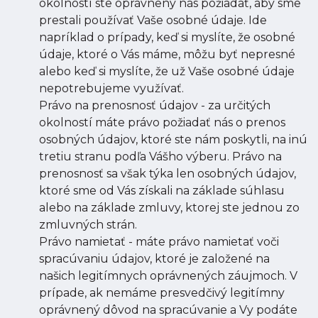
okolností ste oprávnený nás požiadať, aby sme
prestali používať Vaše osobné údaje. Ide
napríklad o prípady, keď si myslíte, že osobné
údaje, ktoré o Vás máme, môžu byť nepresné
alebo keď si myslíte, že už Vaše osobné údaje
nepotrebujeme využívať.
Právo na prenosnosť údajov - za určitých
okolností máte právo požiadať nás o prenos
osobných údajov, ktoré ste nám poskytli, na inú
tretiu stranu podľa Vášho výberu. Právo na
prenosnosť sa však týka len osobných údajov,
ktoré sme od Vás získali na základe súhlasu
alebo na základe zmluvy, ktorej ste jednou zo
zmluvných strán.
Právo namietať - máte právo namietať voči
spracúvaniu údajov, ktoré je založené na
našich legitímnych oprávnených záujmoch. V
prípade, ak nemáme presvedčivý legitímny
oprávnený dôvod na spracúvanie a Vy podáte