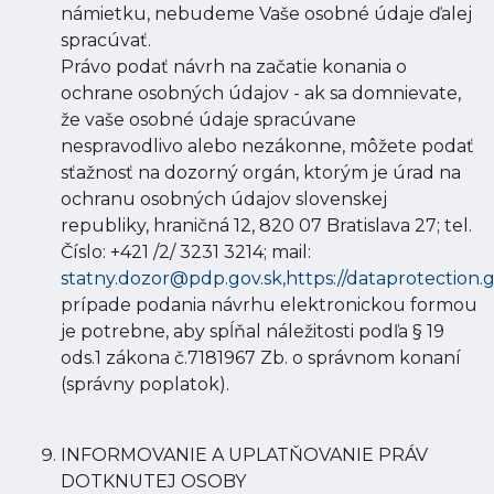
námietku, nebudeme Vaše osobné údaje ďalej
spracúvať.
Právo podať návrh na začatie konania o
ochrane osobných údajov - ak sa domnievate,
že vaše osobné údaje spracúvane
nespravodlivo alebo nezákonne, môžete podať
sťažnosť na dozorný orgán, ktorým je úrad na
ochranu osobných údajov slovenskej
republiky, hraničná 12, 820 07 Bratislava 27; tel.
Číslo: +421 /2/ 3231 3214; mail:
statny.dozor@pdp.gov.sk,
https://dataprotection.g
prípade podania návrhu elektronickou formou
je potrebne, aby spĺňal náležitosti podľa § 19
ods.1 zákona č.7181967 Zb. o správnom konaní
(správny poplatok).
INFORMOVANIE A UPLATŇOVANIE PRÁV
DOTKNUTEJ OSOBY