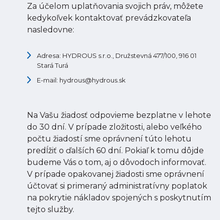
Za účelom uplatňovania svojich práv, môžete
kedykoľvek kontaktovať prevádzkovateľa
nasledovne:
Adresa: HYDROUS s.r.o., Družstevná 477/100, 916 01
Stará Turá
E-mail: hydrous@hydrous.sk
Na Vašu žiadosť odpovieme bezplatne v lehote
do 30 dní. V prípade zložitosti, alebo veľkého
počtu žiadostí sme oprávnení túto lehotu
predĺžiť o ďalších 60 dní. Pokiaľ k tomu dôjde
budeme Vás o tom, aj o dôvodoch informovať.
V prípade opakovanej žiadosti sme oprávnení
účtovať si primeraný administratívny poplatok
na pokrytie nákladov spojených s poskytnutím
tejto služby.