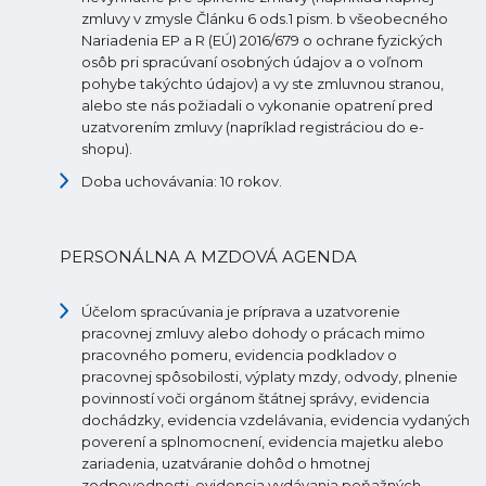
zmluvy v zmysle Článku 6 ods.1 pism. b všeobecného
Nariadenia EP a R (EÚ) 2016/679 o ochrane fyzických
osôb pri spracúvaní osobných údajov a o voľnom
pohybe takýchto údajov) a vy ste zmluvnou stranou,
alebo ste nás požiadali o vykonanie opatrení pred
uzatvorením zmluvy (napríklad registráciou do e-
shopu).
Doba uchovávania: 10 rokov.
PERSONÁLNA A MZDOVÁ AGENDA
Účelom spracúvania je príprava a uzatvorenie
pracovnej zmluvy alebo dohody o prácach mimo
pracovného pomeru, evidencia podkladov o
pracovnej spôsobilosti, výplaty mzdy, odvody, plnenie
povinností voči orgánom štátnej správy, evidencia
dochádzky, evidencia vzdelávania, evidencia vydaných
poverení a splnomocnení, evidencia majetku alebo
zariadenia, uzatváranie dohôd o hmotnej
zodpovednosti, evidencia vydávania peňažných