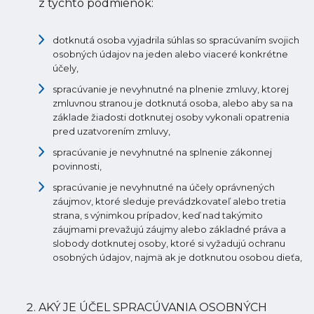
z týchto podmienok:
dotknutá osoba vyjadrila súhlas so spracúvaním svojich
osobných údajov na jeden alebo viaceré konkrétne
účely,
spracúvanie je nevyhnutné na plnenie zmluvy, ktorej
zmluvnou stranou je dotknutá osoba, alebo aby sa na
základe žiadosti dotknutej osoby vykonali opatrenia
pred uzatvorením zmluvy,
spracúvanie je nevyhnutné na splnenie zákonnej
povinnosti,
spracúvanie je nevyhnutné na účely oprávnených
záujmov, ktoré sleduje prevádzkovateľ alebo tretia
strana, s výnimkou prípadov, keď nad takýmito
záujmami prevažujú záujmy alebo základné práva a
slobody dotknutej osoby, ktoré si vyžadujú ochranu
osobných údajov, najmä ak je dotknutou osobou dieťa,
AKÝ JE ÚČEL SPRACÚVANIA OSOBNÝCH