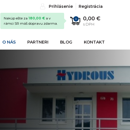
Prihlásenie
Registrácia
0,00 €
Nakúp ešte za
180,00 €
a v
0
rámci SR máš dopravu zdarma.
s DPH
O NÁS
PARTNERI
BLOG
KONTAKT