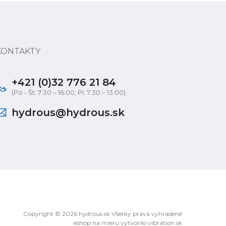
KONTAKTY
+421 (0)32 776 21 84
(Po - Št: 7:30 – 16:00, Pi: 7:30 – 13:00)
hydrous@hydrous.sk
Copyright © 2026 hydrous.sk Všetky práva vyhradené
eshop na mieru
vytvorilo
vibration.sk