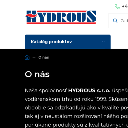
+4
Katalóg produktov
O nás
O nás
Naša spoločnosť
HYDROUS s.r.o.
úspeš
vodárenskom trhu od roku 1999. Skúseno
obdobie sa odzrkadľujú ako v kvalite po
tak aj v neustálom rozširovaní nášho por
ponúkané produkty sú z kvalitatívnych