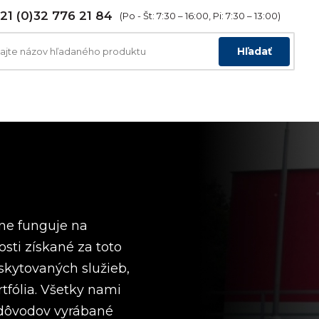
21 (0)32 776 21 84
(Po - Št: 7:30 – 16:00, Pi: 7:30 – 13:00)
Hľadať
ne funguje na
sti získané za toto
skytovaných služieb,
tfólia. Všetky nami
 dôvodov vyrábané