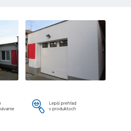
e
Lepší prehľad
návanie
v produktoch