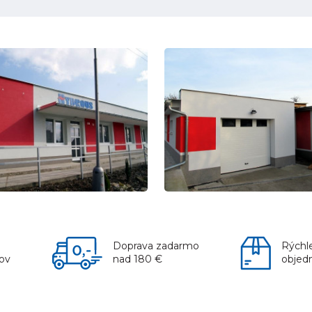
Doprava zadarmo
Rýchl
kov
nad 180 €
objed