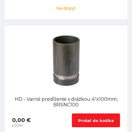
Na dopyt
HD - Varné predĺženie s drážkou 4"x100mm,
BRSNC100
0,00 €
Pridať do košíka
s DPH