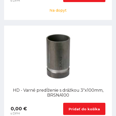
s DPH
Na dopyt
HD - Varné predĺženie s drážkou 3"x100mm,
BRSNA100
0,00 €
Pridať do košíka
s DPH