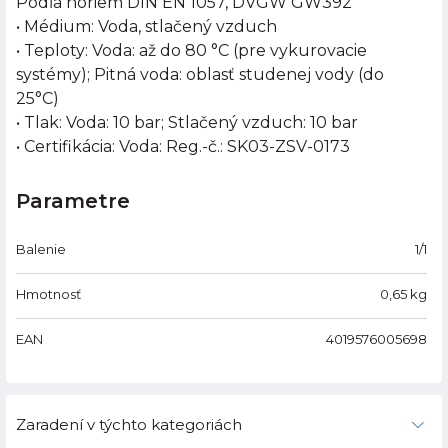
Podľa noriem DIN EN 1057, DVGW GW392
• Médium: Voda, stlačený vzduch
• Teploty: Voda: až do 80 °C (pre vykurovacie
systémy); Pitná voda: oblasť studenej vody (do
25°C)
• Tlak: Voda: 10 bar; Stlačený vzduch: 10 bar
• Certifikácia: Voda: Reg.-č.: SK03-ZSV-0173
Parametre
Balenie
1/1
Hmotnosť
0,65
kg
EAN
4019576005698
Zaradení v týchto kategoriách