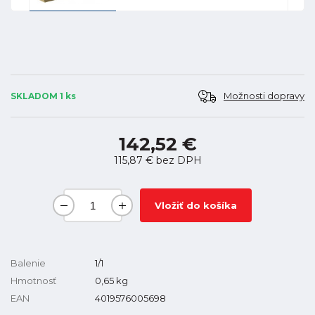
Možnosti dopravy
SKLADOM 1 ks
142,52 €
115,87 €
bez DPH
Vložiť do košíka
Balenie
1/1
Hmotnosť
0,65
kg
EAN
4019576005698