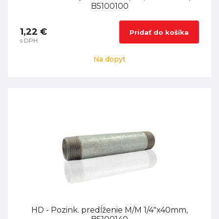
B5100100
1,22 €
Pridať do košíka
s DPH
Na dopyt
HD - Pozink. predĺženie M/M 1/4"x40mm,