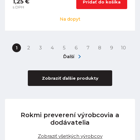
1,25 €
Pridať do košíka
s DPH
Na dopyt
1
2
3
4
5
6
7
8
9
10
Ďalší
Zobraziť ďalšie produkty
Rokmi preverení výrobcovia a
dodávatelia
Zobraziť všetkých výrobcov