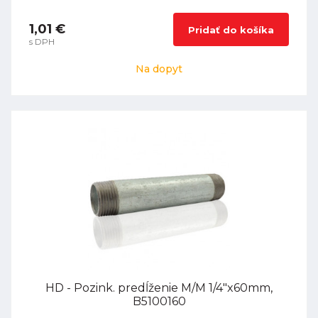
1,01 €
Pridať do košíka
s DPH
Na dopyt
HD - Pozink. predĺženie M/M 1/4"x60mm,
B5100160