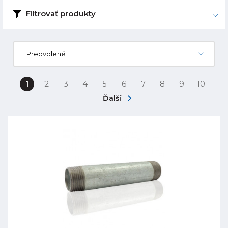
Filtrovať produkty
Predvolené
1
2
3
4
5
6
7
8
9
10
Ďalší