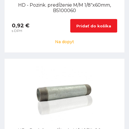
HD - Pozink. predĺženie M/M 1/8"x60mm,
B5100060
0,92 €
Pridať do košíka
s DPH
Na dopyt