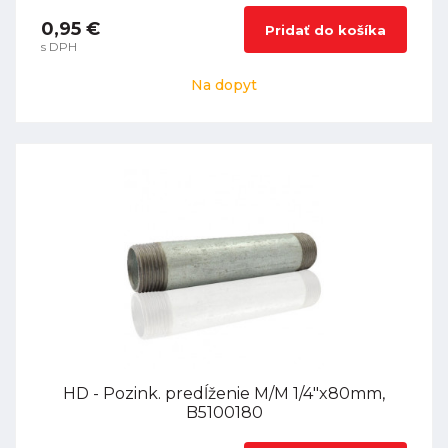
0,95 €
Pridať do košíka
s DPH
Na dopyt
HD - Pozink. predĺženie M/M 1/4"x80mm,
B5100180