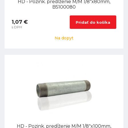
HD - Pozink. predĺženie M/M 1/8"x80mm,
B5100080
1,07 €
Pridať do košíka
s DPH
Na dopyt
HD - Pozink. predĺženie M/M 1/8"x100mm,