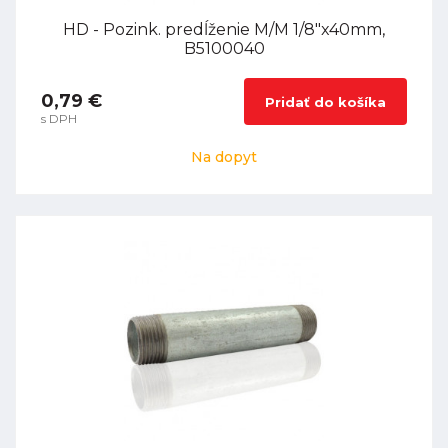
HD - Pozink. predĺženie M/M 1/8"x40mm,
B5100040
0,79 €
Pridať do košíka
s DPH
Na dopyt