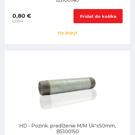
B5100140
0,80 €
Pridať do košíka
s DPH
Na dopyt
HD - Pozink. predĺženie M/M 1/4"x50mm,
B5100150