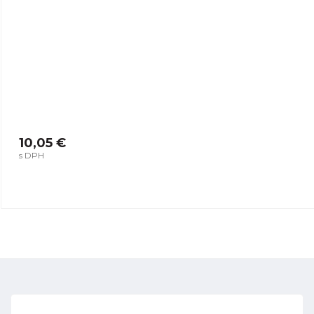
10,05 €
s DPH