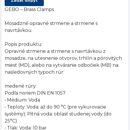
Zadať dopyt
GEBO – Brass Clamps
Mosadzné opravné strmene a strmene s
navrtávkou
Popis produktu:
Opravné strmene a strmene s navrtávkou z
mosadze, na utesnenie otvorov, trhlín a pórovitých
miest (MD), alebo na vytváranie odbočiek (MB) na
nasledovných typoch rúr:
medené rúry:
Podľa noriem DIN EN 1057
• Médium: Voda
• Teploty: Voda: až do 90 °C (pre vykurovacie
systémy); Pitná voda: oblasť studenej vody (do
25°C)
• Tlak: Voda: 10 bar