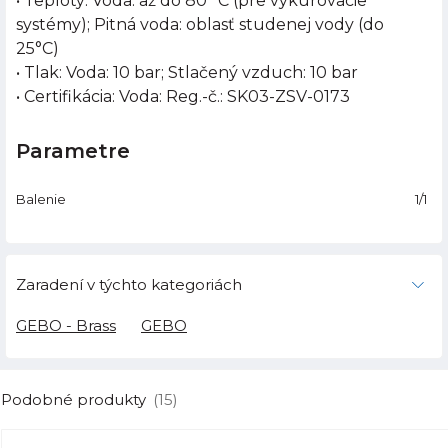
• Teploty: Voda: až do 80 °C (pre vykurovacie
systémy); Pitná voda: oblasť studenej vody (do
25°C)
• Tlak: Voda: 10 bar; Stlačený vzduch: 10 bar
• Certifikácia: Voda: Reg.-č.: SK03-ZSV-0173
Parametre
Balenie
1/1
Zaradení v týchto kategoriách
GEBO - Brass
GEBO
Podobné produkty
(15)