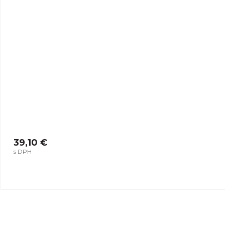
39,10 €
s DPH