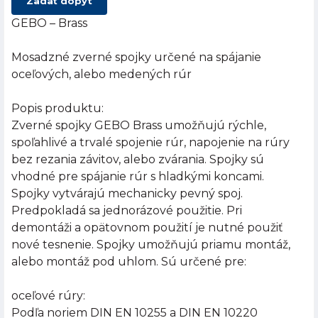
Zadať dopyt
GEBO – Brass
Mosadzné zverné spojky určené na spájanie
oceľových, alebo medených rúr
Popis produktu:
Zverné spojky GEBO Brass umožňujú rýchle,
spoľahlivé a trvalé spojenie rúr, napojenie na rúry
bez rezania závitov, alebo zvárania. Spojky sú
vhodné pre spájanie rúr s hladkými koncami.
Spojky vytvárajú mechanicky pevný spoj.
Predpokladá sa jednorázové použitie. Pri
demontáži a opätovnom použití je nutné použiť
nové tesnenie. Spojky umožňujú priamu montáž,
alebo montáž pod uhlom. Sú určené pre:
oceľové rúry:
Podľa noriem DIN EN 10255 a DIN EN 10220