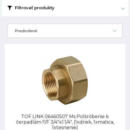
Filtrovať produkty
Predvolené
TOF LINK 06460507 Ms Polšróbenie k
čerpadlám F/F 3/4"x1.1/4", (1xdriek, 1xmatica,
1xtesnenie)