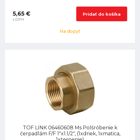
5,65 €
Pridať do košíka
s DPH
Na dopyt
TOF LINK 06460608 Ms Polšróbenie k
čerpadlám F/F 1"x1.1/2", (1xdriek, 1xmatica,
1xtesnenie)