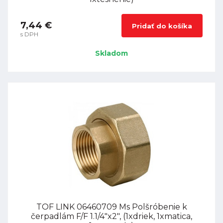
7,44 €
Pridať do košíka
s DPH
Skladom
TOF LINK 06460709 Ms Polšróbenie k
čerpadlám F/F 1.1/4"x2", (1xdriek, 1xmatica,