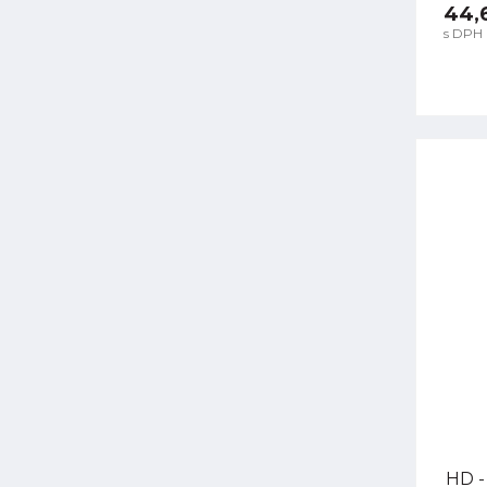
44,
s DPH
HD -