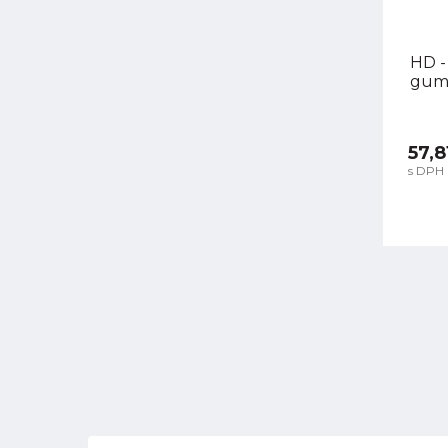
HD -
guma
57,8
s DPH