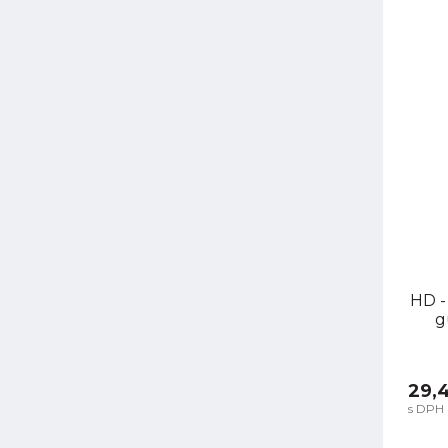
HD -
g
29,
s DPH