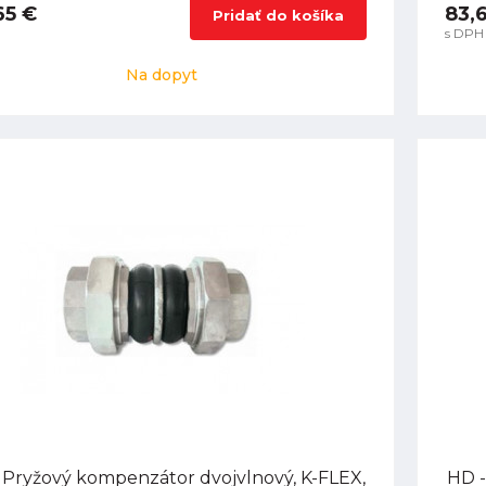
65 €
83,
Pridať do košíka
s DPH
Na dopyt
 Pryžový kompenzátor dvojvlnový, K-FLEX,
HD -