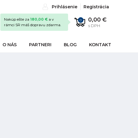
Prihlásenie
Registrácia
0,00 €
Nakúp ešte za
180,00 €
a v
0
rámci SR máš dopravu zdarma.
s DPH
O NÁS
PARTNERI
BLOG
KONTAKT