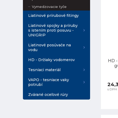
Vymedzovacie tyče
Liatinové prírubové fitingy
Liatinové spojky a príruby
s istením proti posuvu -
UNIGRIP
Liatinové posúvače na
vodu
HD - Držiaky vodomerov
HD -
g
Tesniaci materiál
VAPO - tesniace vaky
24,
potrubí
s DPH
Zvárané oceľové rúry