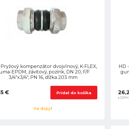
 Pryžový kompenzátor dvojvlnový, K-FLEX,
HD -
uma-EPDM, závitový, pozink, DN 20, F/F
gum
3/4"x3/4", PN 16, dĺžka 203 mm
35 €
26,
Pridať do košíka
s DPH
Na dopyt