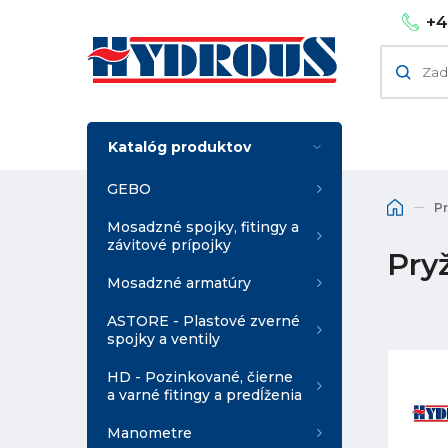
+4
Katalóg produktov
GEBO
P
Mosadzné spojky, fitingy a
závitové prípojky
Pry
Mosadzné armatúry
ASTORE - Plastové zverné
spojky a ventily
HD - Pozinkované, čierne
a varné fitingy a predĺženia
Manometre