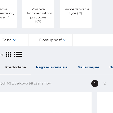
žové
Pryžové
Vymedzovacie
enzátory
kompenzátory
tyče
(17)
tové
(14)
prírubové
(67)
Cena
Dostupnosť
ie
Predvolené
Najpredávanejšie
Najlacnejšie
N
1
2
ých 1-9 z celkovo 98 záznamov.