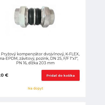
 Pryžový kompenzátor dvojvlnový, K-FLEX,
a-EPDM, závitový, pozink, DN 25, F/F 1"x1",
PN 16, dĺžka 203 mm
20 €
Pridať do košíka
Na dopyt