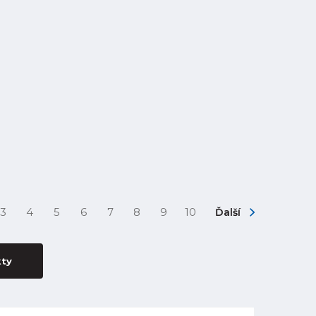
3
4
5
6
7
8
9
10
Ďalší
kty