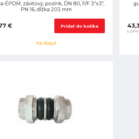
-EPDM, závitový, pozink, DN 80, F/F 3"x3",
gu
PN 16, dĺžka 203 mm
77 €
43,
Pridať do košíka
s DPH
Na dopyt