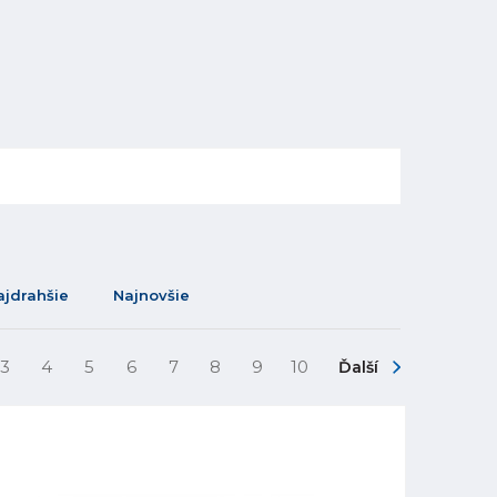
ajdrahšie
Najnovšie
3
4
5
6
7
8
9
10
Ďalší