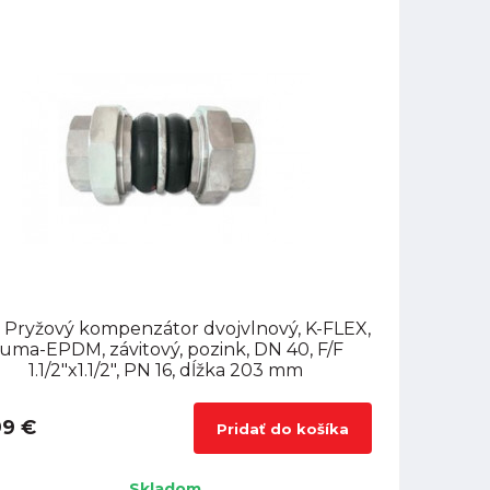
 Pryžový kompenzátor dvojvlnový, K-FLEX,
uma-EPDM, závitový, pozink, DN 40, F/F
1.1/2"x1.1/2", PN 16, dĺžka 203 mm
99 €
Pridať do košíka
Skladom