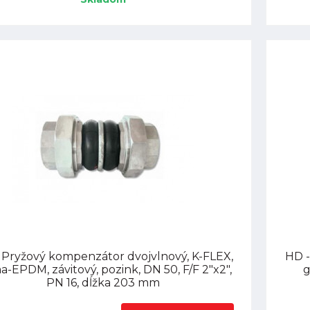
 Pryžový kompenzátor dvojvlnový, K-FLEX,
HD -
-EPDM, závitový, pozink, DN 50, F/F 2"x2",
g
PN 16, dĺžka 203 mm