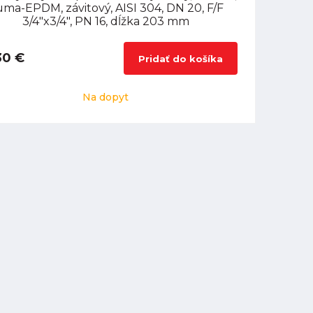
ma-EPDM, závitový, AISI 304, DN 20, F/F
3/4"x3/4", PN 16, dĺžka 203 mm
30 €
Pridať do košíka
Na dopyt