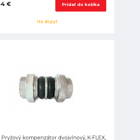
64 €
Pridať do košíka
Na dopyt
 Pryžový kompenzátor dvojvlnový, K-FLEX,