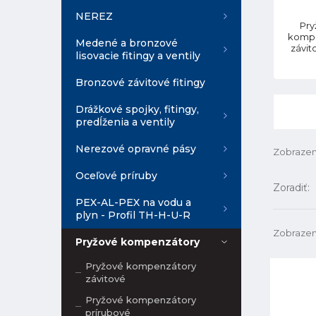
NEREZ
Pry
komp
Medené a bronzové
závi
lisovacie fitingy a ventily
Bronzové závitové fitingy
Drážkové spojky, fitingy,
predĺženia a ventily
Nerezové opravné pásy
Zobrazen
Oceľové príruby
Zoradiť:
PEX-AL-PEX na vodu a
plyn - Profil TH-H-U-R
Zobrazen
Pryžové kompenzátory
Pryžové kompenzátory
závitové
Pryžové kompenzátory
prírubové