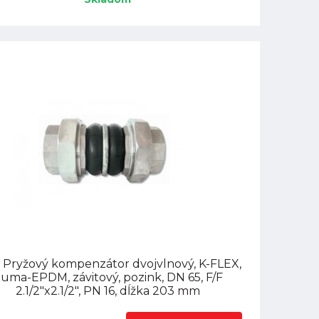
 Pryžový kompenzátor dvojvlnový, K-FLEX,
uma-EPDM, závitový, pozink, DN 65, F/F
2.1/2"x2.1/2", PN 16, dĺžka 203 mm