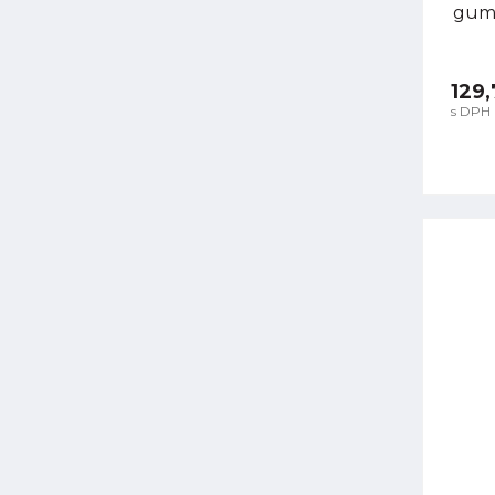
guma
129,
s DPH