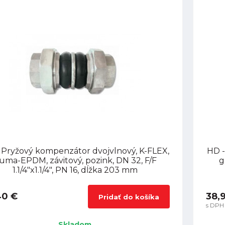
 Pryžový kompenzátor dvojvlnový, K-FLEX,
HD -
uma-EPDM, závitový, pozink, DN 32, F/F
g
1.1/4"x1.1/4", PN 16, dĺžka 203 mm
40 €
38,
Pridať do košíka
s DPH
Skladom