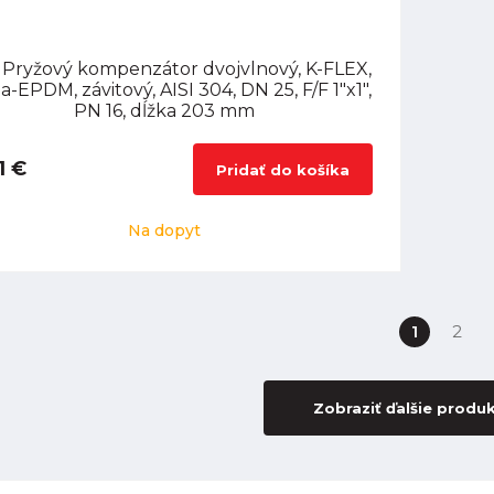
 Pryžový kompenzátor dvojvlnový, K-FLEX,
-EPDM, závitový, AISI 304, DN 25, F/F 1"x1",
PN 16, dĺžka 203 mm
1 €
Pridať do košíka
Na dopyt
1
2
Zobraziť ďalšie produ