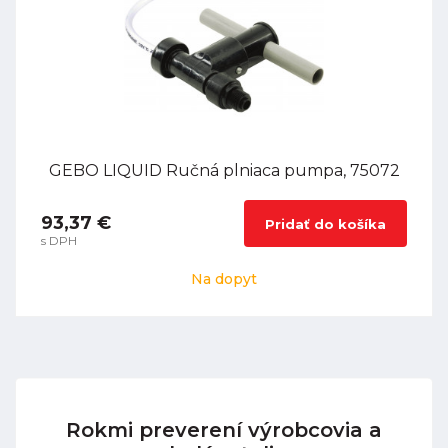
GEBO LIQUID Ručná plniaca pumpa, 75072
93,37 €
Pridať do košíka
s DPH
Na dopyt
Rokmi preverení výrobcovia a