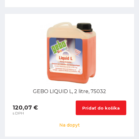
GEBO LIQUID L, 2 litre, 75032
120,07 €
Pridať do košíka
s DPH
Na dopyt