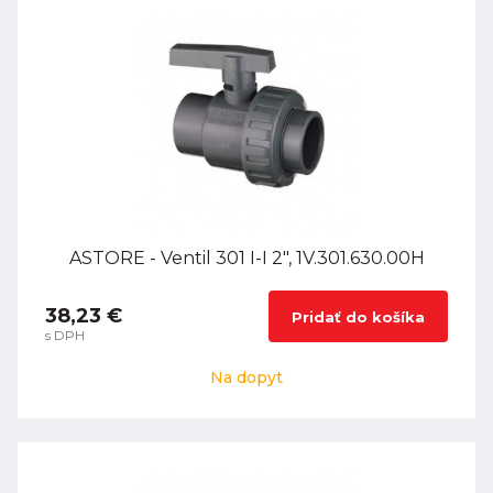
ASTORE - Ventil 301 I-I 2", 1V.301.630.00H
38,23 €
Pridať do košíka
s DPH
Na dopyt