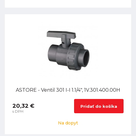
ASTORE - Ventil 301 I-I 1.1/4", 1V.301.400.00H
20,32 €
Pridať do košíka
s DPH
Na dopyt