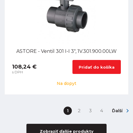
ASTORE - Ventil 301 I-I 3", 1V.301.900.00LW
108,24 €
Pridať do košíka
s DPH
Na dopyt
1
2
3
4
Ďalší
Zobraziť ďalšie produkty