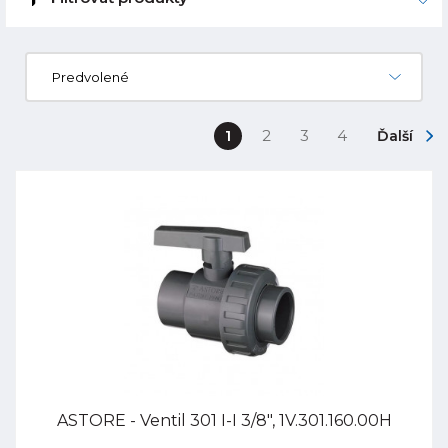
Predvolené
1
2
3
4
Ďalší
ASTORE - Ventil 301 I-I 3/8", 1V.301.160.00H