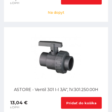
s DPH
Na dopyt
ASTORE - Ventil 301 I-I 3/4", 1V.301.250.00H
13,04 €
Pridať do košíka
s DPH