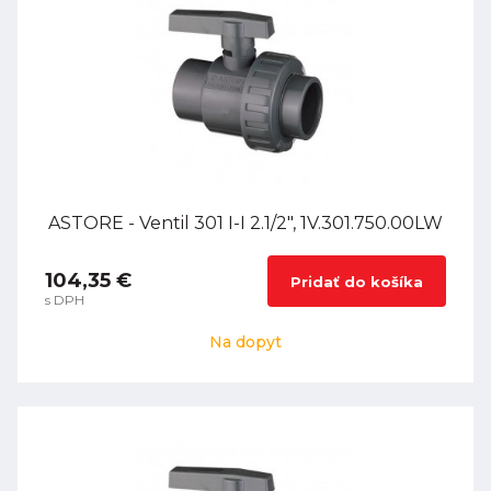
ASTORE - Ventil 301 I-I 2.1/2", 1V.301.750.00LW
104,35 €
Pridať do košíka
s DPH
Na dopyt