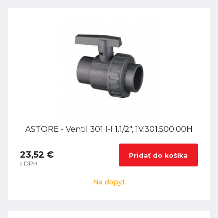
ASTORE - Ventil 301 I-I 1.1/2", 1V.301.500.00H
23,52 €
Pridať do košíka
s DPH
Na dopyt