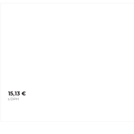
15,13 €
s DPH