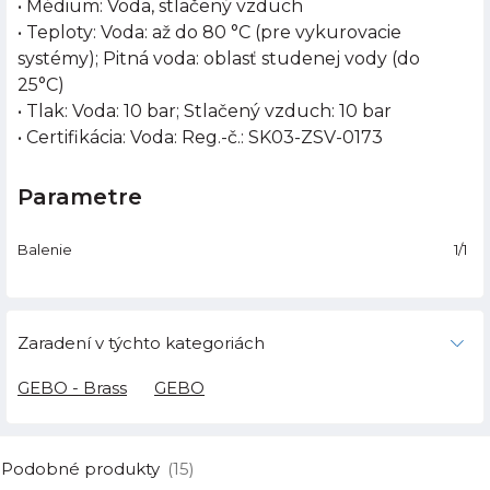
• Médium: Voda, stlačený vzduch
• Teploty: Voda: až do 80 °C (pre vykurovacie
systémy); Pitná voda: oblasť studenej vody (do
25°C)
• Tlak: Voda: 10 bar; Stlačený vzduch: 10 bar
• Certifikácia: Voda: Reg.-č.: SK03-ZSV-0173
Parametre
Balenie
1/1
Zaradení v týchto kategoriách
GEBO - Brass
GEBO
Podobné produkty
(15)