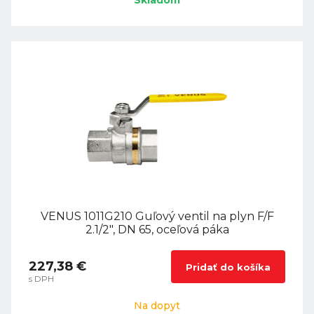
Skladom
VENUS 1011G210 Guľový ventil na plyn F/F
2.1/2", DN 65, oceľová páka
227,38 €
Pridať do košíka
s DPH
Na dopyt