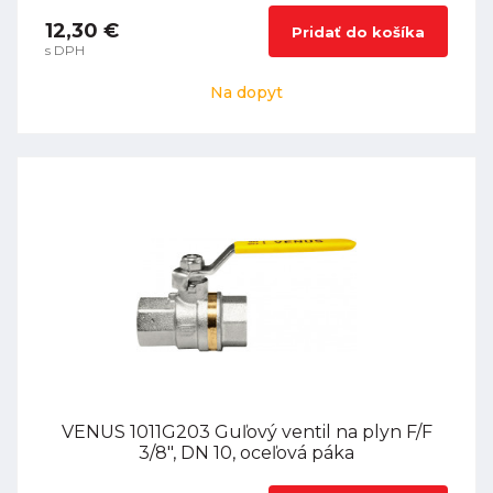
12,30 €
Pridať do košíka
s DPH
Na dopyt
VENUS 1011G203 Guľový ventil na plyn F/F
3/8", DN 10, oceľová páka