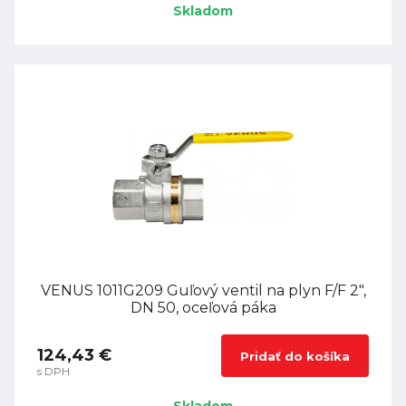
Skladom
VENUS 1011G209 Guľový ventil na plyn F/F 2",
DN 50, oceľová páka
124,43 €
Pridať do košíka
s DPH