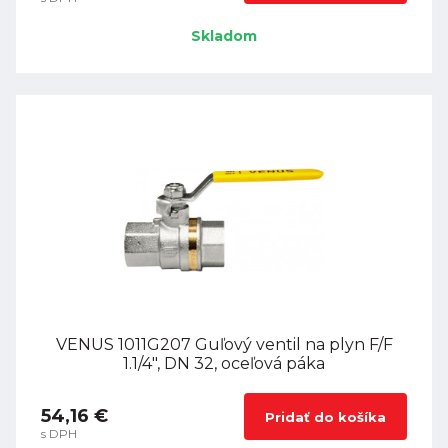
Skladom
VENUS 1011G207 Guľový ventil na plyn F/F
1.1/4", DN 32, oceľová páka
54,16 €
Pridať do košíka
s DPH