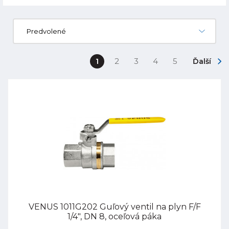
Predvolené
1
2
3
4
5
Ďalší
VENUS 1011G202 Guľový ventil na plyn F/F
1/4", DN 8, oceľová páka