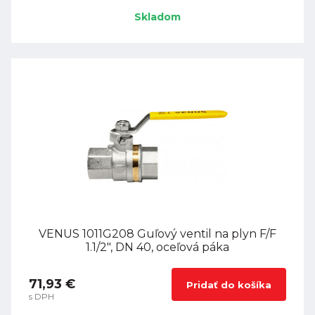
Skladom
VENUS 1011G208 Guľový ventil na plyn F/F
1.1/2", DN 40, oceľová páka
71,93 €
Pridať do košíka
s DPH