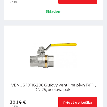
s DPH
Skladom
VENUS 1011G206 Guľový ventil na plyn F/F 1",
DN 25, oceľová páka
30,14 €
Pridať do košíka
s DPH