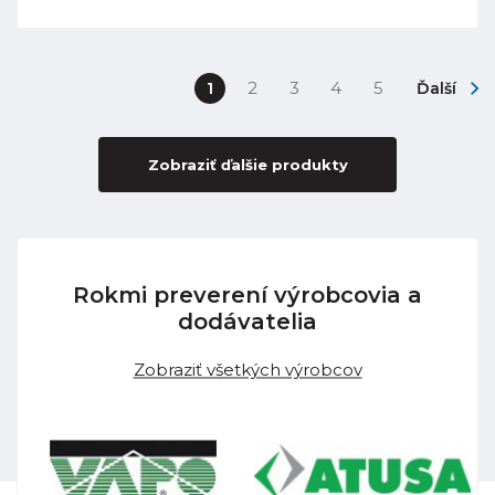
1
2
3
4
5
Ďalší
Zobraziť ďalšie produkty
Rokmi preverení výrobcovia a
dodávatelia
Zobraziť všetkých výrobcov