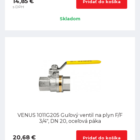
14,85 €
Pridať do košíka
s DPH
Skladom
VENUS 1011G205 Guľový ventil na plyn F/F
3/4", DN 20, oceľová páka
20,68 €
Pridať do košíka