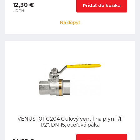
12,30 €
Pridať do košíka
s DPH
Na dopyt
VENUS 1011G204 Guľový ventil na plyn F/F
1/2", DN 15, oceľová páka