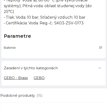
• Teploty: Voda: až do 80 °C (pre vykurovacie
systémy); Pitná voda: oblasť studenej vody (do
25°C)
• Tlak: Voda: 10 bar; Stlačený vzduch: 10 bar
• Certifikácia: Voda: Reg.-č.: SK03-ZSV-0173
Parametre
Balenie
1/1
Zaradení v týchto kategoriách
GEBO - Brass
GEBO
Podobné produkty
(15)