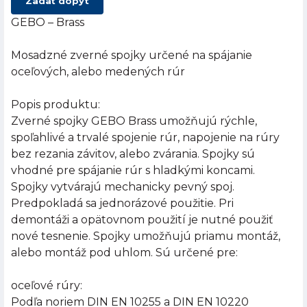
Zadať dopyt
GEBO – Brass
Mosadzné zverné spojky určené na spájanie
oceľových, alebo medených rúr
Popis produktu:
Zverné spojky GEBO Brass umožňujú rýchle,
spoľahlivé a trvalé spojenie rúr, napojenie na rúry
bez rezania závitov, alebo zvárania. Spojky sú
vhodné pre spájanie rúr s hladkými koncami.
Spojky vytvárajú mechanicky pevný spoj.
Predpokladá sa jednorázové použitie. Pri
demontáži a opätovnom použití je nutné použiť
nové tesnenie. Spojky umožňujú priamu montáž,
alebo montáž pod uhlom. Sú určené pre:
oceľové rúry:
Podľa noriem DIN EN 10255 a DIN EN 10220