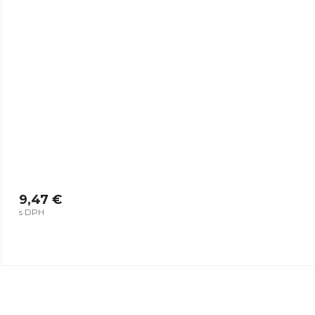
9,47 €
s DPH