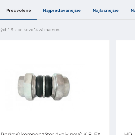
Predvolené
Najpredávanejšie
Najlacnejšie
N
ých 1-9 z celkovo 14 záznamov.
 Pryžový kompenzátor dvojvlnový, K-FLEX,
HD -