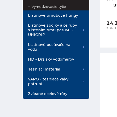
g
Vymedzovacie tyče
Liatinové prírubové fitingy
24,
Liatinové spojky a príruby
s DPH
s istením proti posuvu -
UNIGRIP
Liatinové posúvače na
vodu
HD - Držiaky vodomerov
Tesniaci materiál
VAPO - tesniace vaky
potrubí
Zvárané oceľové rúry