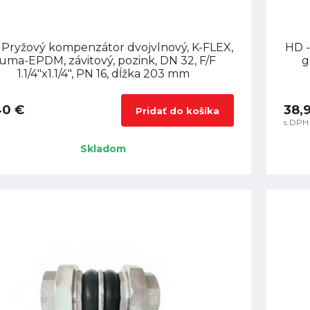
 Pryžový kompenzátor dvojvlnový, K-FLEX,
HD -
uma-EPDM, závitový, pozink, DN 32, F/F
g
1.1/4"x1.1/4", PN 16, dĺžka 203 mm
40 €
38,
Pridať do košíka
s DPH
Skladom