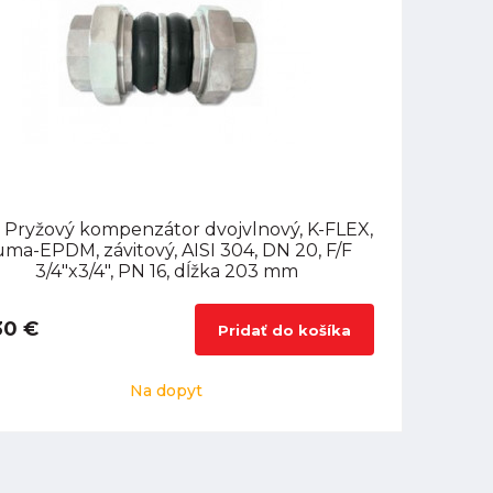
 Pryžový kompenzátor dvojvlnový, K-FLEX,
ma-EPDM, závitový, AISI 304, DN 20, F/F
3/4"x3/4", PN 16, dĺžka 203 mm
30 €
Pridať do košíka
Na dopyt