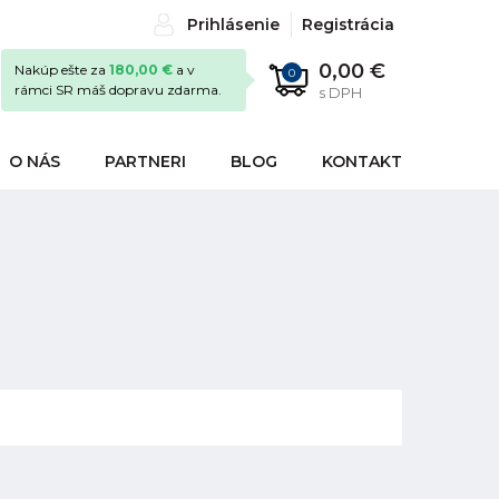
Prihlásenie
Registrácia
0,00 €
Nakúp ešte za
180,00 €
a v
0
rámci SR máš dopravu zdarma.
s DPH
O NÁS
PARTNERI
BLOG
KONTAKT