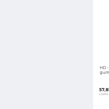
HD -
guma
57,8
s DPH