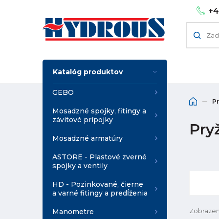
+4
Katalóg produktov
GEBO
P
Mosadzné spojky, fitingy a
závitové prípojky
Pry
Mosadzné armatúry
ASTORE - Plastové zverné
spojky a ventily
HD - Pozinkované, čierne
a varné fitingy a predĺženia
Zobrazen
Manometre