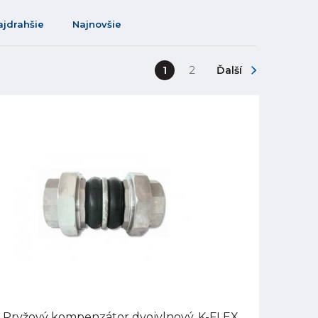
ajdrahšie
Najnovšie
1
2
Ďalší
 Pryžový kompenzátor dvojvlnový, K-FLEX,