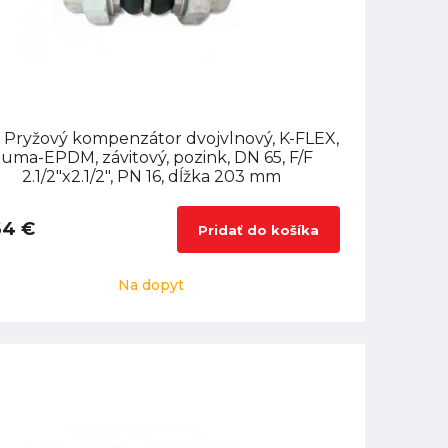
 Pryžový kompenzátor dvojvlnový, K-FLEX,
uma-EPDM, závitový, pozink, DN 65, F/F
2.1/2"x2.1/2", PN 16, dĺžka 203 mm
64 €
Pridať do košíka
Na dopyt