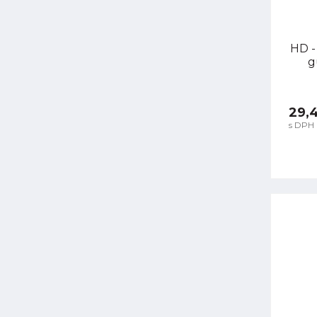
HD -
g
29,
s DPH