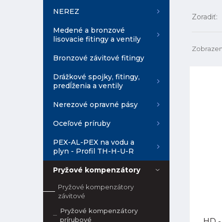
NEREZ
Zoradiť:
Medené a bronzové
lisovacie fitingy a ventily
Zobrazen
Bronzové závitové fitingy
Drážkové spojky, fitingy,
predĺženia a ventily
Nerezové opravné pásy
Oceľové príruby
PEX-AL-PEX na vodu a
plyn - Profil TH-H-U-R
Pryžové kompenzátory
Pryžové kompenzátory
závitové
Pryžové kompenzátory
prírubové
HD -