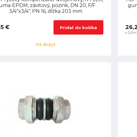
uma-EPDM, závitový, pozink, DN 20, F/F
gum
3/4"x3/4", PN 16, dĺžka 203 mm
35 €
26,
Pridať do košíka
s DPH
Na dopyt