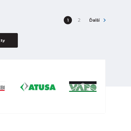
1
2
Ďalší
kty