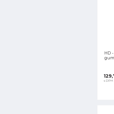
HD -
guma
129,
s DPH