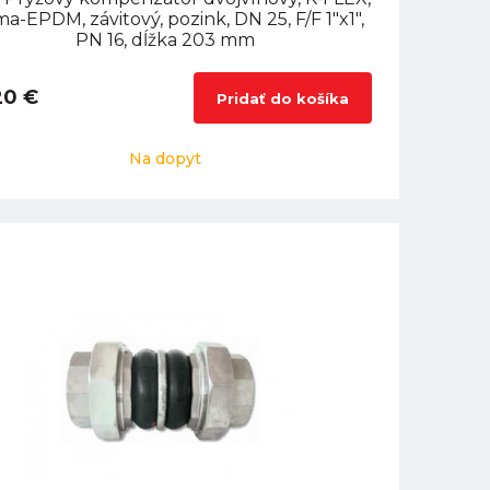
a-EPDM, závitový, pozink, DN 25, F/F 1"x1",
PN 16, dĺžka 203 mm
20 €
Pridať do košíka
Na dopyt