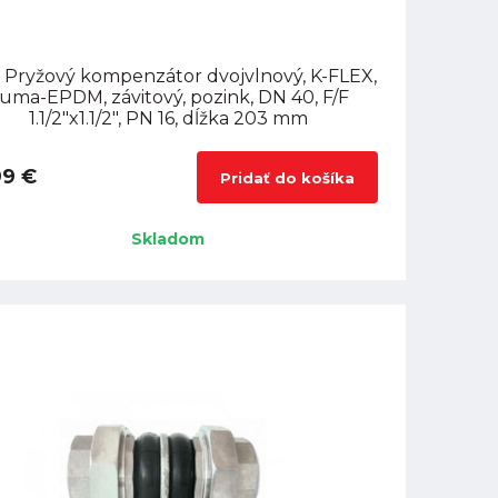
 Pryžový kompenzátor dvojvlnový, K-FLEX,
uma-EPDM, závitový, pozink, DN 40, F/F
1.1/2"x1.1/2", PN 16, dĺžka 203 mm
99 €
Pridať do košíka
Skladom