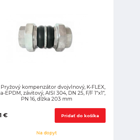
 Pryžový kompenzátor dvojvlnový, K-FLEX,
-EPDM, závitový, AISI 304, DN 25, F/F 1"x1",
PN 16, dĺžka 203 mm
1 €
Pridať do košíka
Na dopyt