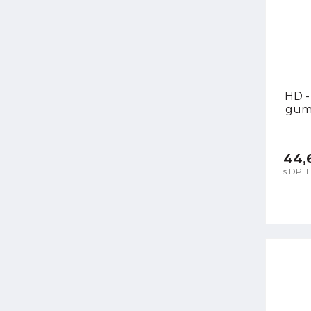
HD -
guma
44,
s DPH