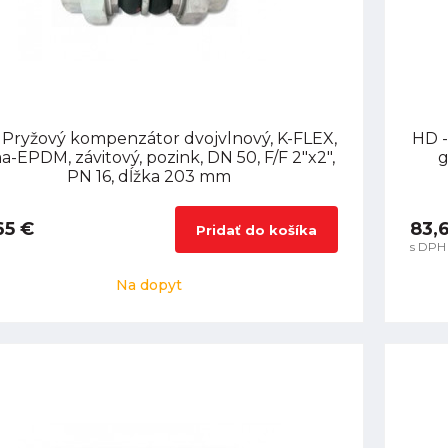
 Pryžový kompenzátor dvojvlnový, K-FLEX,
HD -
-EPDM, závitový, pozink, DN 50, F/F 2"x2",
g
PN 16, dĺžka 203 mm
65 €
83,
Pridať do košíka
s DPH
Na dopyt