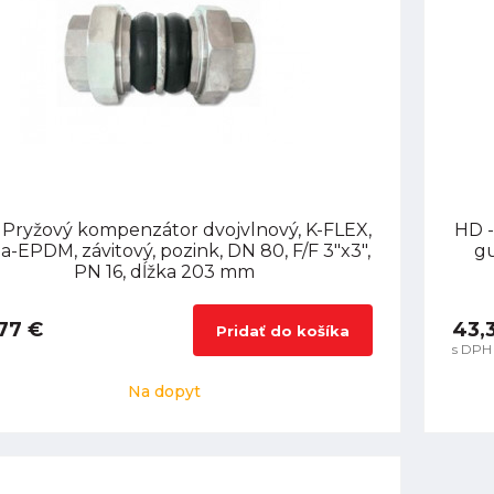
 Pryžový kompenzátor dvojvlnový, K-FLEX,
HD -
-EPDM, závitový, pozink, DN 80, F/F 3"x3",
gu
PN 16, dĺžka 203 mm
77 €
43,
Pridať do košíka
s DPH
Na dopyt