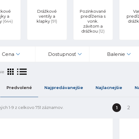
žkové
Drážkové
Pozinkované
Va
jky a
ventily a
predĺženia s
predĺ
gy
(644)
klapky
(91)
vonk.
dráž
závitom a
drážkou
(12)
Cena
Dostupnosť
Balenie
ie
Predvolené
Najpredávanejšie
Najlacnejšie
N
1
2
ých 1-9 z celkovo 751 záznamov.