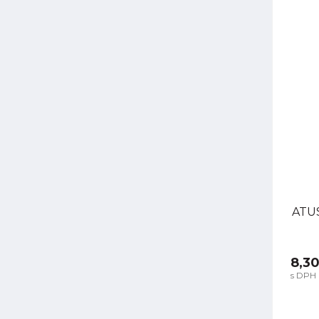
ATUS
8,30
s DPH