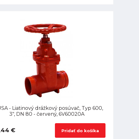
SA - Liatinový drážkový posúvač, Typ 600,
3", DN 80 - červený, 6V60020A
,44 €
Pridať do košíka