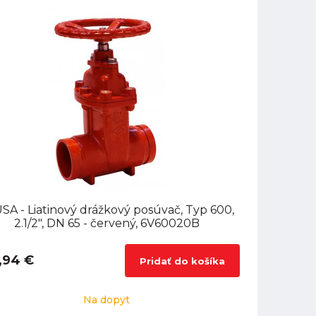
SA - Liatinový drážkový posúvač, Typ 600,
2.1/2", DN 65 - červený, 6V60020B
,94 €
Pridať do košíka
Na dopyt