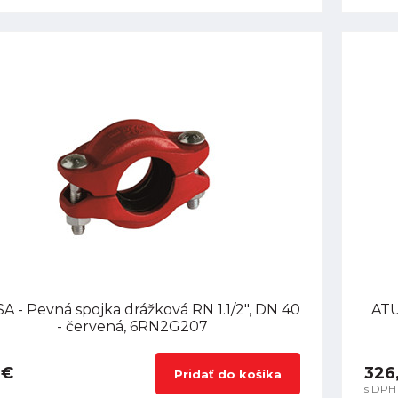
A - Pevná spojka drážková RN 1.1/2", DN 40
ATU
- červená, 6RN2G207
 €
326
Pridať do košíka
s DPH