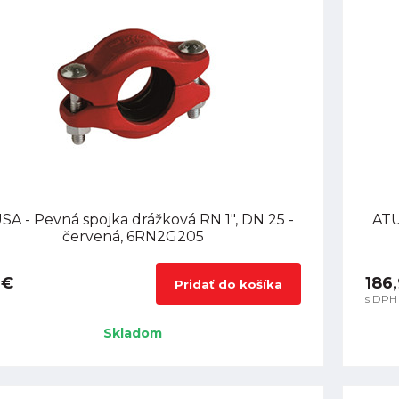
SA - Pevná spojka drážková RN 1", DN 25 -
ATU
červená, 6RN2G205
 €
186
Pridať do košíka
s DPH
Skladom