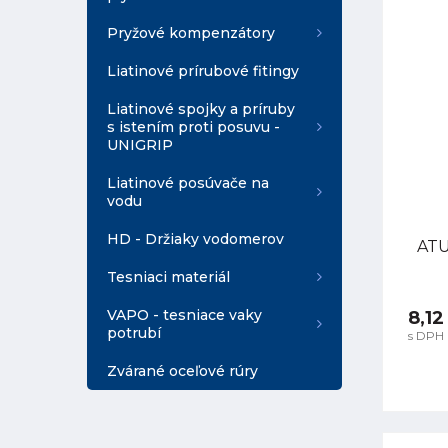
Pryžové kompenzátory
Liatinové prírubové fitingy
Liatinové spojky a príruby
s istením proti posuvu -
UNIGRIP
Liatinové posúvače na
vodu
HD - Držiaky vodomerov
ATU
Tesniaci materiál
VAPO - tesniace vaky
8,12
potrubí
s DPH
Zvárané oceľové rúry