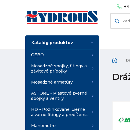
+4
Katalóg produktov
GEBO
Dr
Mosadzné spojky, fitingy a
závitové prípojky
Dráž
Mosadzné armatúry
ASTORE - Plastové zverné
spojky a ventily
HD - Pozinkované, čierne
a varné fitingy a predĺženia
Manometre