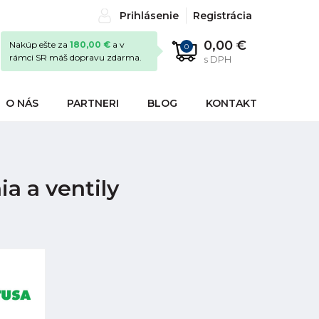
Prihlásenie
Registrácia
0,00 €
Nakúp ešte za
180,00 €
a v
0
rámci SR máš dopravu zdarma.
s DPH
O NÁS
PARTNERI
BLOG
KONTAKT
ia a ventily