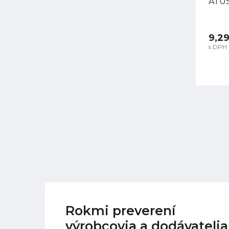
ATUS
9,29
s DPH
Rokmi preverení
výrobcovia a dodávatelia