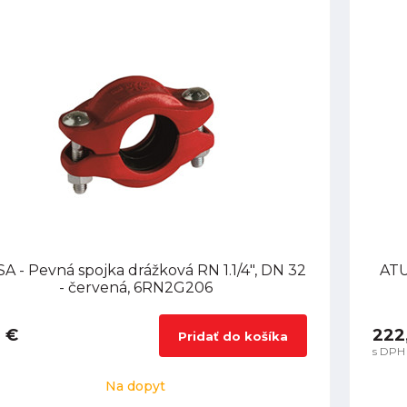
A - Pevná spojka drážková RN 1.1/4", DN 32
ATU
- červená, 6RN2G206
 €
222
Pridať do košíka
s DPH
Na dopyt