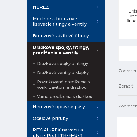
NEREZ
Drá
spo
Medené a bronzové
fitin
lisovacie fitingy a ventily
Bronzové závitové fitingy
Drážkové spojky, fitingy,
predĺženia a ventily
Drážkové spojky a fitingy
Zobrazen
Drážkové ventily a klapky
Pozinkované predĺženia s
Zoradiť:
vonk. závitom a drážkou
Varné predĺženia s drážkou
Zobrazen
Nerezové opravné pásy
Oceľové príruby
PEX-AL-PEX na vodu a
plyn - Profil TH-H-U-R