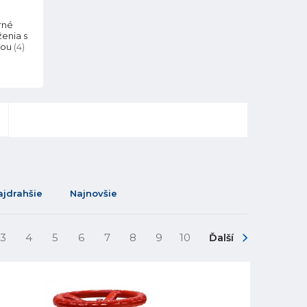
rné
ženia s
kou
(4)
ajdrahšie
Najnovšie
3
4
5
6
7
8
9
10
Ďalší