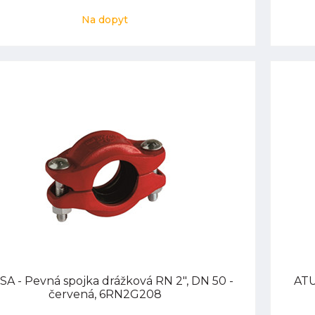
Na dopyt
A - Pevná spojka drážková RN 2", DN 50 -
ATU
červená, 6RN2G208