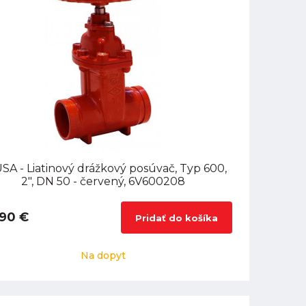
SA - Liatinový drážkový posúvač, Typ 600,
2", DN 50 - červený, 6V600208
,90 €
Pridať do košíka
Na dopyt