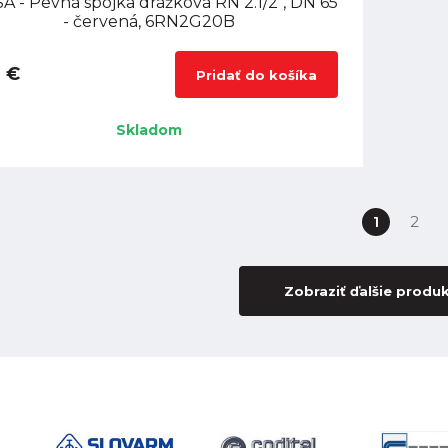
A - Pevná spojka drážková RN 2.1/2", DN 65
- červená, 6RN2G20B
 €
Pridať do košíka
Skladom
1
2
Zobraziť ďalšie produ