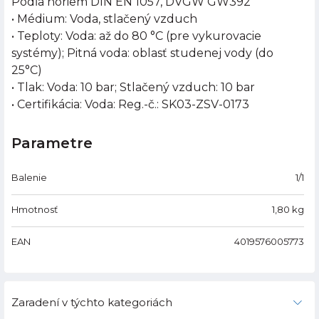
Podľa noriem DIN EN 1057, DVGW GW392
• Médium: Voda, stlačený vzduch
• Teploty: Voda: až do 80 °C (pre vykurovacie
systémy); Pitná voda: oblasť studenej vody (do
25°C)
• Tlak: Voda: 10 bar; Stlačený vzduch: 10 bar
• Certifikácia: Voda: Reg.-č.: SK03-ZSV-0173
Parametre
Balenie
1/1
Hmotnosť
1,80
kg
EAN
4019576005773
Zaradení v týchto kategoriách