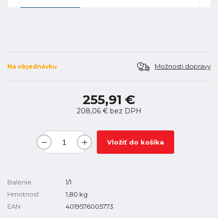
Možnosti dopravy
Na objednávku
255,91 €
208,06 €
bez DPH
Vložiť do košíka
Balenie
1/1
Hmotnosť
1,80
kg
EAN
4019576005773