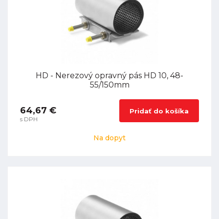
HD - Nerezový opravný pás HD 10, 48-
55/150mm
64,67 €
Pridať do košíka
s DPH
Na dopyt