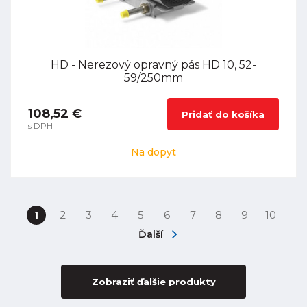
HD - Nerezový opravný pás HD 10, 52-
59/250mm
108,52 €
Pridať do košíka
s DPH
Na dopyt
1
2
3
4
5
6
7
8
9
10
Ďalší
Zobraziť ďalšie produkty