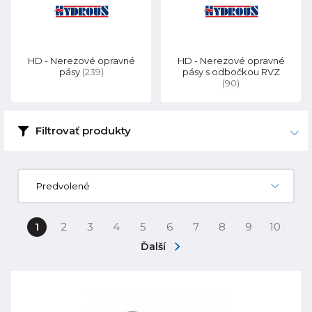
HD - Nerezové opravné
HD - Nerezové opravné
pásy
(239)
pásy s odbočkou RVZ
(90)
Filtrovať produkty
Predvolené
1
2
3
4
5
6
7
8
9
10
Ďalší