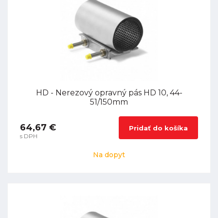
HD - Nerezový opravný pás HD 10, 44-
51/150mm
64,67 €
Pridať do košíka
s DPH
Na dopyt