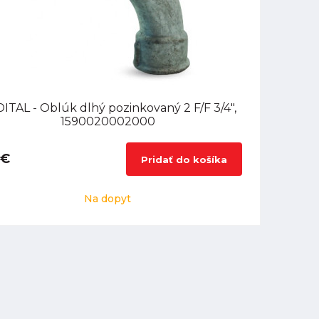
ITAL - Oblúk dlhý pozinkovaný 2 F/F 3/4",
1590020002000
 €
Pridať do košíka
Na dopyt