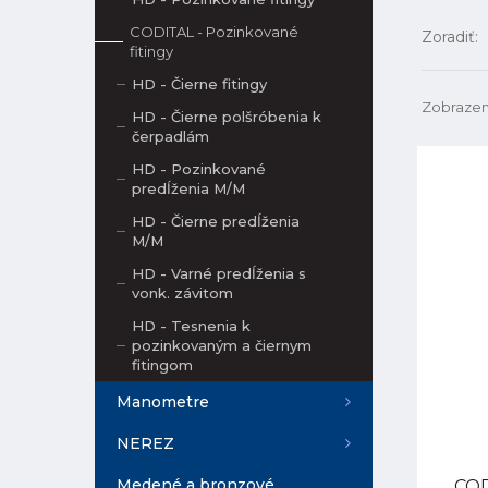
CODITAL - Pozinkované
Zoradiť:
fitingy
HD - Čierne fitingy
Zobrazen
HD - Čierne polšróbenia k
čerpadlám
HD - Pozinkované
predĺženia M/M
HD - Čierne predĺženia
M/M
HD - Varné predĺženia s
vonk. závitom
HD - Tesnenia k
pozinkovaným a čiernym
fitingom
Manometre
NEREZ
Medené a bronzové
COD