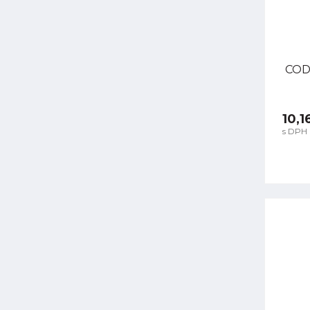
CODI
10,1
s DPH