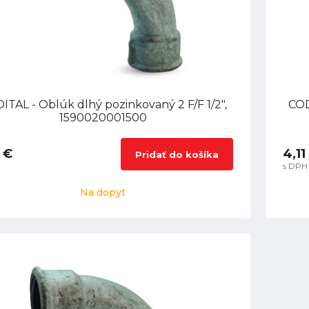
ITAL - Oblúk dlhý pozinkovaný 2 F/F 1/2",
COD
1590020001500
 €
4,11
Pridať do košíka
s DPH
Na dopyt