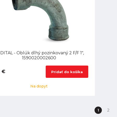
DITAL - Oblúk dlhý pozinkovaný 2 F/F 1",
1590020002600
 €
Pridať do košíka
Na dopyt
1
2