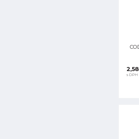
COD
2,58
s DPH