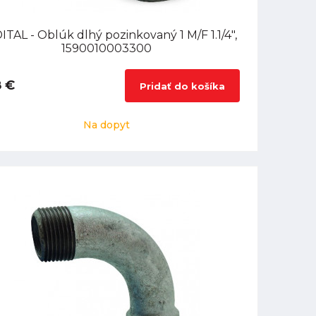
TAL - Oblúk dlhý pozinkovaný 1 M/F 1.1/4",
1590010003300
8 €
Pridať do košíka
Na dopyt