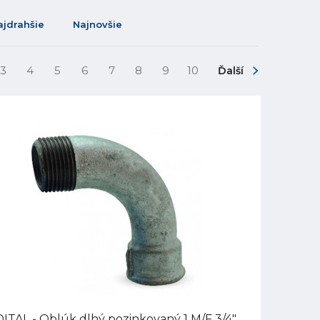
ajdrahšie
Najnovšie
3
4
5
6
7
8
9
10
Ďalší
ITAL - Oblúk dlhý pozinkovaný 1 M/F 3/4",