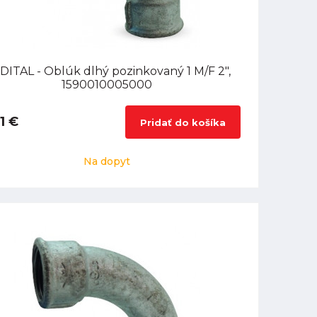
DITAL - Oblúk dlhý pozinkovaný 1 M/F 2",
1590010005000
1 €
Pridať do košíka
Na dopyt