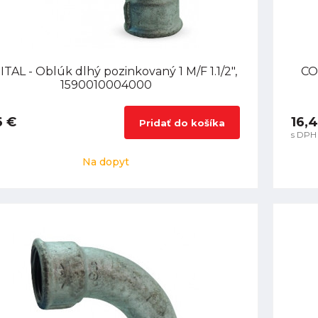
TAL - Oblúk dlhý pozinkovaný 1 M/F 1.1/2",
CO
1590010004000
6 €
16,4
Pridať do košíka
s DPH
Na dopyt