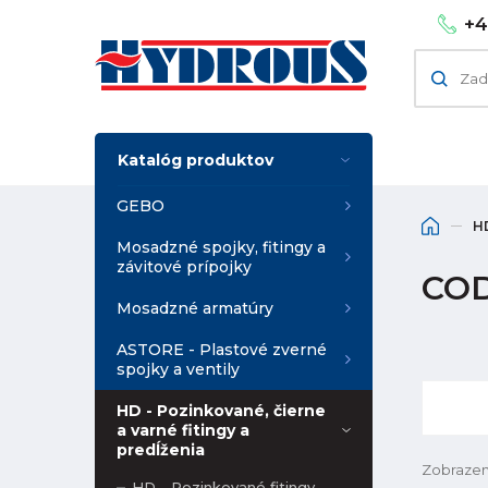
+4
Katalóg produktov
GEBO
HD
Mosadzné spojky, fitingy a
závitové prípojky
COD
Mosadzné armatúry
ASTORE - Plastové zverné
spojky a ventily
HD - Pozinkované, čierne
a varné fitingy a
predĺženia
Zobrazen
HD - Pozinkované fitingy