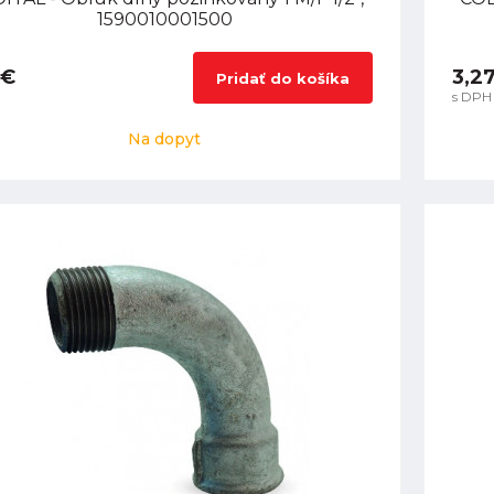
1590010001500
 €
3,2
Pridať do košíka
s DPH
Na dopyt