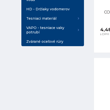
HD - Držiaky vodomerov
CO
Tesniaci materiál
VAPO - tesniace vaky
4,4
potrubí
s DPH
Zvárané oceľové rúry