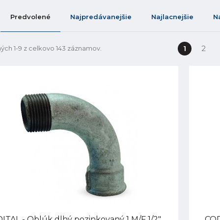
Predvolené
Najpredávanejšie
Najlacnejšie
N
1
2
ých 1-9 z celkovo 143 záznamov.
ITAL - Oblúk dlhý pozinkovaný 1 M/F 1/2",
COD