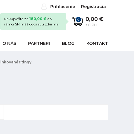
Prihlásenie
Registrácia
0,00 €
Nakúp ešte za
180,00 €
a v
0
rámci SR máš dopravu zdarma.
s DPH
O NÁS
PARTNERI
BLOG
KONTAKT
inkované fitingy