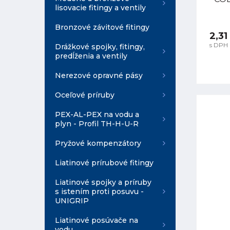
lisovacie fitingy a ventily
Bronzové závitové fitingy
2,31
s DPH
Drážkové spojky, fitingy,
predĺženia a ventily
Nerezové opravné pásy
Oceľové príruby
PEX-AL-PEX na vodu a
plyn - Profil TH-H-U-R
Pryžové kompenzátory
Liatinové prírubové fitingy
Liatinové spojky a príruby
s istením proti posuvu -
UNIGRIP
Liatinové posúvače na
vodu