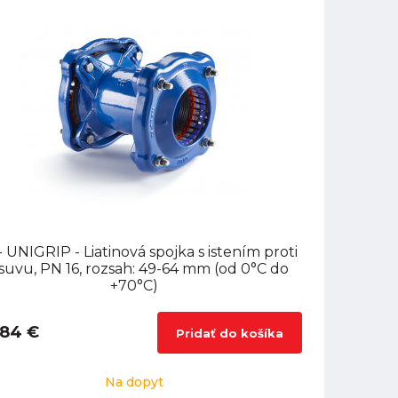
 UNIGRIP - Liatinová spojka s istením proti
suvu, PN 16, rozsah: 49-64 mm (od 0°C do
+70°C)
,84 €
Pridať do košíka
Na dopyt