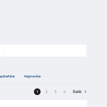
ajdrahšie
Najnovšie
1
2
3
4
Ďalší