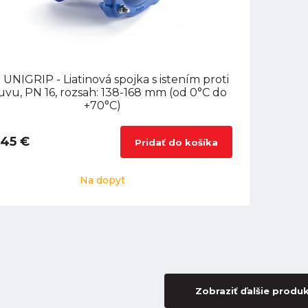
 UNIGRIP - Liatinová spojka s istením proti
uvu, PN 16, rozsah: 138-168 mm (od 0°C do
+70°C)
,45 €
Pridať do košíka
Na dopyt
Zobraziť ďalšie produ