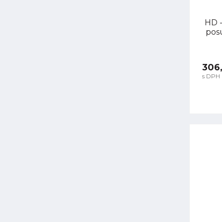
HD -
pos
306
s DPH