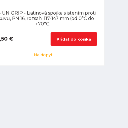
 UNIGRIP - Liatinová spojka s istením proti
uvu, PN 16, rozsah: 117-147 mm (od 0°C do
+70°C)
,50 €
Pridať do košíka
Na dopyt