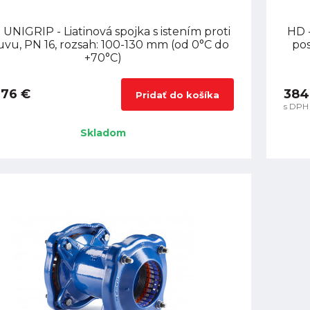
 UNIGRIP - Liatinová spojka s istením proti
HD -
uvu, PN 16, rozsah: 100-130 mm (od 0°C do
pos
+70°C)
,76 €
384
Pridať do košíka
s DPH
Skladom