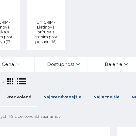
RIP -
UNIGRIP -
inová
Liatinová
jka s
príruba s
ím proti
istením proti
uvu
(17)
posuvu
(16)
Cena
Dostupnosť
Balenie
ie
Predvolené
Najpredávanejšie
Najlacnejšie
N
ých 1-9 z celkovo 33 záznamov.