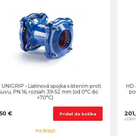
 UNIGRIP - Liatinová spojka s istením proti
HD -
uvu, PN 16, rozsah: 39-52 mm (od 0°C do
po
+70°C)
50 €
201
Pridať do košíka
s DPH
Na dopyt