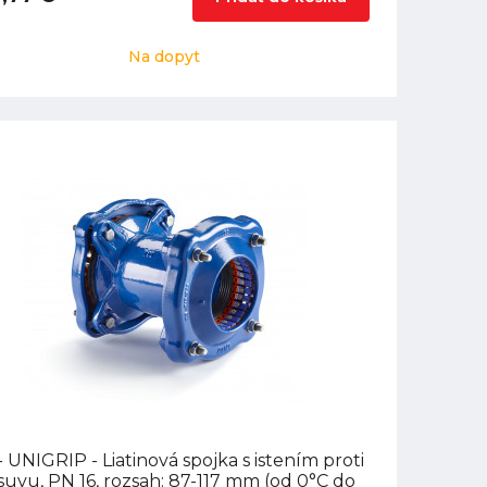
Na dopyt
 UNIGRIP - Liatinová spojka s istením proti
uvu, PN 16, rozsah: 87-117 mm (od 0°C do