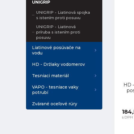
UNIGRIP
UNIGRIP - Liatinová spojka
s istením proti posuvu
UNIGRIP - Liatinová
príruba s istením proti
posuvu
Liatinové posúvače na
vodu
HD - Držiaky vodomerov
Tesniaci materiál
HD -
VAPO - tesniace vaky
pos
potrubí
Zvárané oceľové rúry
184,
s DPH