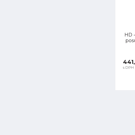
HD -
pos
441
s DPH