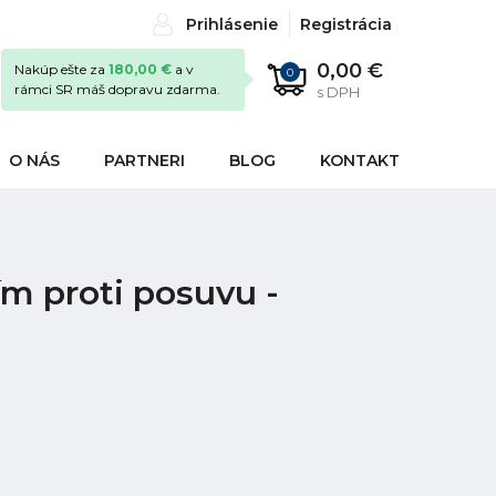
Prihlásenie
Registrácia
0,00 €
Nakúp ešte za
180,00 €
a v
0
rámci SR máš dopravu zdarma.
s DPH
O NÁS
PARTNERI
BLOG
KONTAKT
ím proti posuvu -