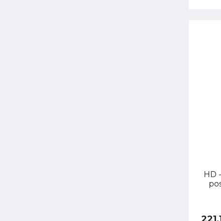
HD -
pos
221,