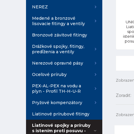
NEREZ
Medené a bronzové
UNIG
lisovacie fitingy a ventily
Liat
spo
Bronzové závitové fitingy
isten
pos
Drážkové spojky, fitingy,
predĺženia a ventily
Nerezové opravné pásy
Oceľové príruby
Zobrazen
PEX-AL-PEX na vodu a
plyn - Profil TH-H-U-R
Zoradiť:
Pryžové kompenzátory
Liatinové prírubové fitingy
Zobrazen
Liatinové spojky a príruby
s istením proti posuvu -