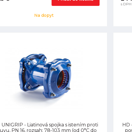
s DPH
Na dopyt
 UNIGRIP - Liatinová spojka s istením proti
HD -
uvu, PN 16, rozsah: 78-103 mm (od 0°C do
pos