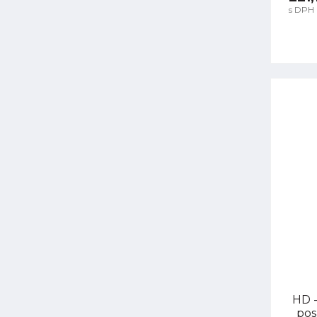
s DPH
HD -
pos