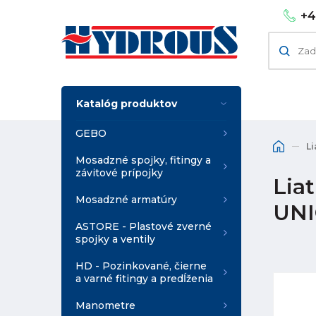
+4
Katalóg produktov
GEBO
Li
Mosadzné spojky, fitingy a
závitové prípojky
Liat
Mosadzné armatúry
UNI
ASTORE - Plastové zverné
spojky a ventily
HD - Pozinkované, čierne
a varné fitingy a predĺženia
Manometre