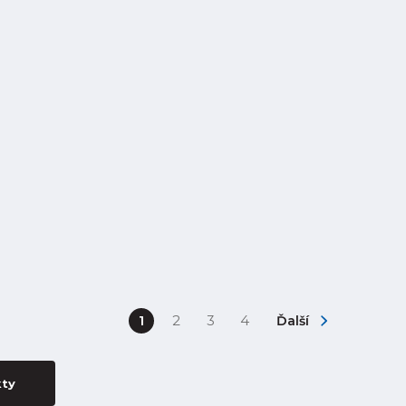
1
2
3
4
Ďalší
kty