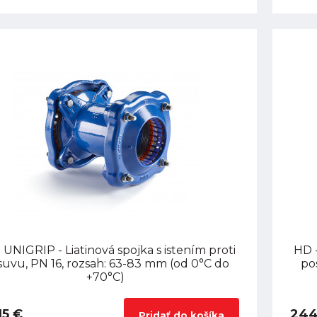
 UNIGRIP - Liatinová spojka s istením proti
HD -
uvu, PN 16, rozsah: 63-83 mm (od 0°C do
po
+70°C)
15 €
244
Pridať do košíka