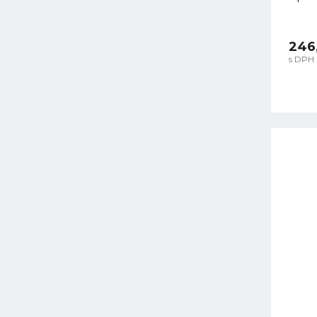
246
s DPH