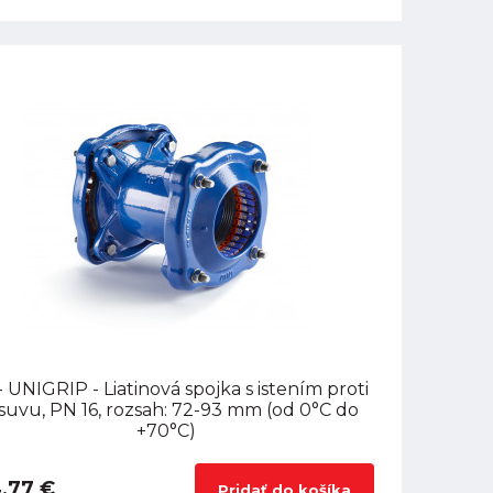
 UNIGRIP - Liatinová spojka s istením proti
suvu, PN 16, rozsah: 72-93 mm (od 0°C do
+70°C)
,77 €
Pridať do košíka