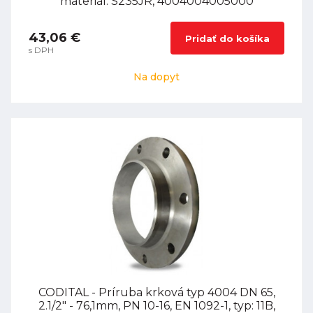
materiál: S235JR, 4004004005000
43,06 €
Pridať do košíka
s DPH
Na dopyt
CODITAL - Príruba krková typ 4004 DN 65,
2.1/2" - 76,1mm, PN 10-16, EN 1092-1, typ: 11B,