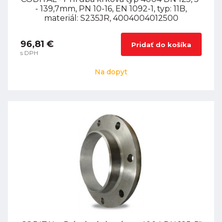
- 139,7mm, PN 10-16, EN 1092-1, typ: 11B,
materiál: S235JR, 4004004012500
96,81 €
Pridať do košíka
s DPH
Na dopyt