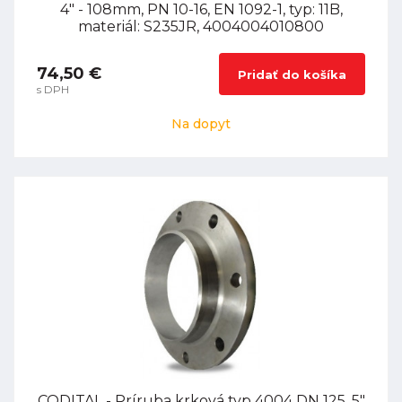
4" - 108mm, PN 10-16, EN 1092-1, typ: 11B,
materiál: S235JR, 4004004010800
74,50 €
Pridať do košíka
s DPH
Na dopyt
CODITAL - Príruba krková typ 4004 DN 125, 5"