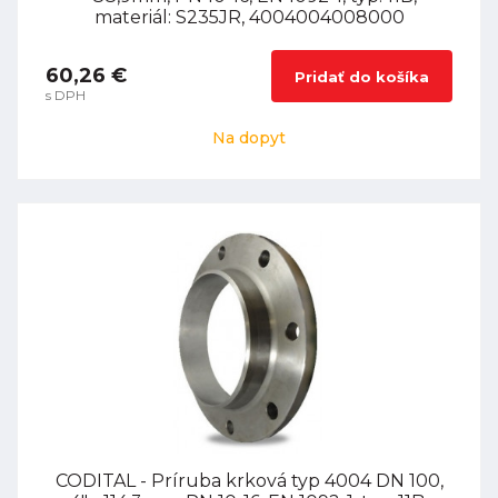
materiál: S235JR, 4004004008000
60,26 €
Pridať do košíka
s DPH
Na dopyt
CODITAL - Príruba krková typ 4004 DN 100,