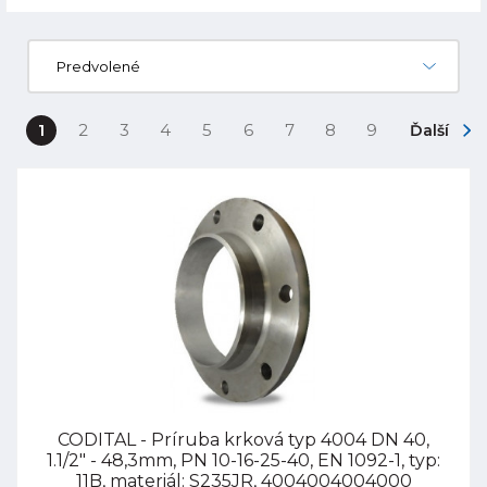
Predvolené
1
2
3
4
5
6
7
8
9
Ďalší
CODITAL - Príruba krková typ 4004 DN 40,
1.1/2" - 48,3mm, PN 10-16-25-40, EN 1092-1, typ:
11B, materiál: S235JR, 4004004004000