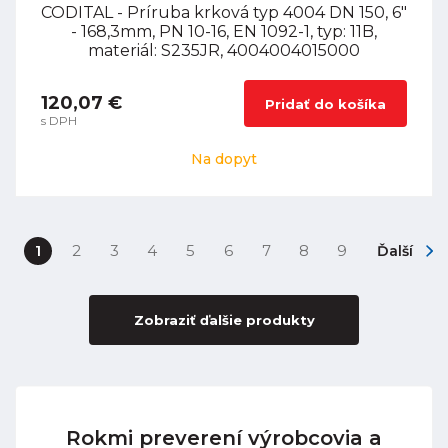
CODITAL - Príruba krková typ 4004 DN 150, 6"
- 168,3mm, PN 10-16, EN 1092-1, typ: 11B,
materiál: S235JR, 4004004015000
120,07 €
Pridať do košíka
s DPH
Na dopyt
1
2
3
4
5
6
7
8
9
Ďalší
Zobraziť ďalšie produkty
Rokmi preverení výrobcovia a