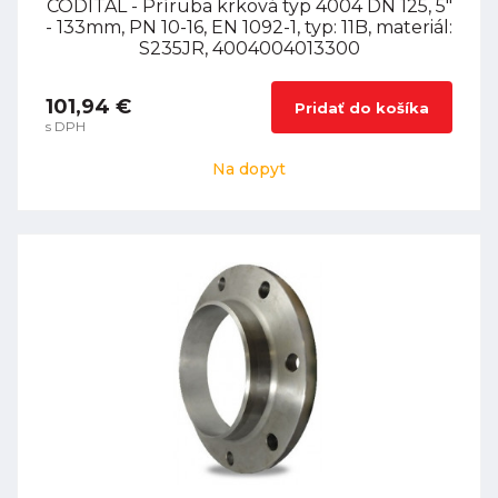
CODITAL - Príruba krková typ 4004 DN 125, 5"
- 133mm, PN 10-16, EN 1092-1, typ: 11B, materiál:
S235JR, 4004004013300
101,94 €
Pridať do košíka
s DPH
Na dopyt