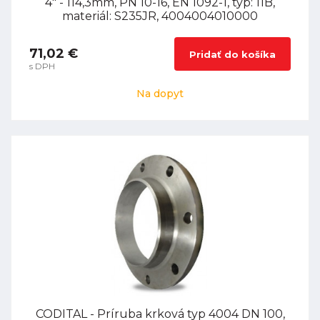
4" - 114,3mm, PN 10-16, EN 1092-1, typ: 11B,
materiál: S235JR, 4004004010000
71,02 €
Pridať do košíka
s DPH
Na dopyt
CODITAL - Príruba krková typ 4004 DN 100,