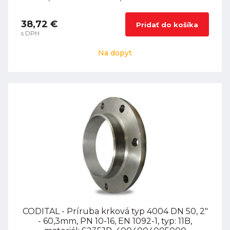
38,72 €
Pridať do košíka
s DPH
Na dopyt
CODITAL - Príruba krková typ 4004 DN 50, 2"
- 60,3mm, PN 10-16, EN 1092-1, typ: 11B,