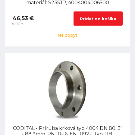
materiál: S235JR, 4004004006500
46,53 €
Pridať do košíka
s DPH
Na dopyt
CODITAL - Príruba krková typ 4004 DN 80, 3"
- 88,9mm, PN 10-16, EN 1092-1, typ: 11B,