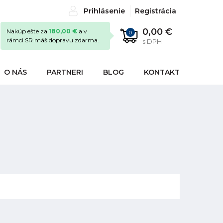
Prihlásenie
Registrácia
0,00 €
Nakúp ešte za
180,00 €
a v
0
rámci SR máš dopravu zdarma.
s DPH
O NÁS
PARTNERI
BLOG
KONTAKT