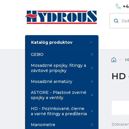
+4
Katalóg produktov
GEBO
H
Mosadzné spojky, fitingy a
závitové prípojky
HD 
Mosadzné armatúry
ASTORE - Plastové zverné
spojky a ventily
HD - Pozinkované, čierne
a varné fitingy a predĺženia
Zobrazen
Manometre