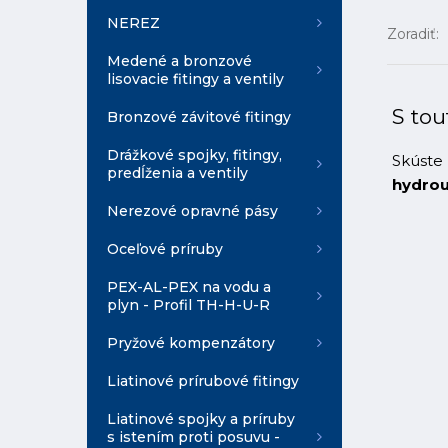
NEREZ
Zoradiť:
Medené a bronzové
lisovacie fitingy a ventily
S tou
Bronzové závitové fitingy
Drážkové spojky, fitingy,
Skúste 
predĺženia a ventily
hydro
Nerezové opravné pásy
Oceľové príruby
PEX-AL-PEX na vodu a
plyn - Profil TH-H-U-R
Pryžové kompenzátory
Liatinové prírubové fitingy
Liatinové spojky a príruby
s istením proti posuvu -