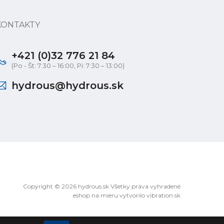
KONTAKTY
+421 (0)32 776 21 84
(Po - Št: 7:30 – 16:00, Pi: 7:30 – 13:00)
hydrous@hydrous.sk
Copyright © 2026 hydrous.sk Všetky práva vyhradené
eshop na mieru
vytvorilo
vibration.sk