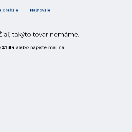
ajdrahšie
Najnovšie
Žiaľ, takýto tovar nemáme.
6 21 84
alebo napíšte mail na