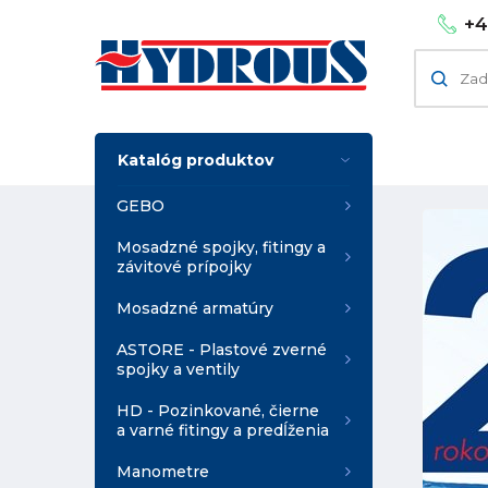
+4
Katalóg produktov
GEBO
Mosadzné spojky, fitingy a
závitové prípojky
Mosadzné armatúry
ASTORE - Plastové zverné
spojky a ventily
HD - Pozinkované, čierne
a varné fitingy a predĺženia
Manometre