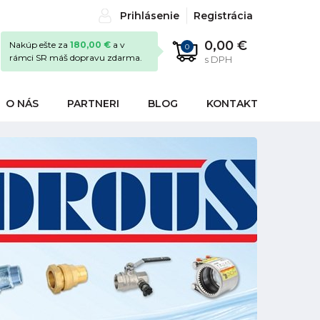
Prihlásenie
Registrácia
0,00 €
Nakúp ešte za
180,00 €
a v
0
rámci SR máš dopravu zdarma.
s DPH
O NÁS
PARTNERI
BLOG
KONTAKT