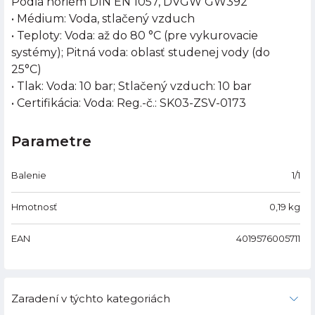
Podľa noriem DIN EN 1057, DVGW GW392
• Médium: Voda, stlačený vzduch
• Teploty: Voda: až do 80 °C (pre vykurovacie
systémy); Pitná voda: oblasť studenej vody (do
25°C)
• Tlak: Voda: 10 bar; Stlačený vzduch: 10 bar
• Certifikácia: Voda: Reg.-č.: SK03-ZSV-0173
Parametre
Balenie
1/1
Hmotnosť
0,19
kg
EAN
4019576005711
Zaradení v týchto kategoriách