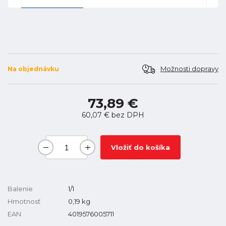
Možnosti dopravy
Na objednávku
73,89 €
60,07 €
bez DPH
Vložiť do košíka
Balenie
1/1
Hmotnosť
0,19
kg
EAN
4019576005711