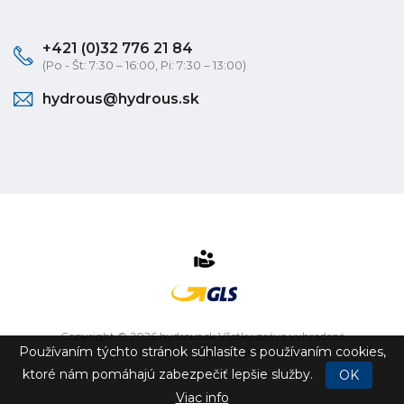
+421 (0)32 776 21 84
(Po - Št: 7:30 – 16:00, Pi: 7:30 – 13:00)
hydrous@hydrous.sk
Copyright © 2026 hydrous.sk Všetky práva vyhradené
Používaním týchto stránok súhlasíte s používaním cookies,
eshop na mieru
vytvorilo
vibration.sk
ktoré nám pomáhajú zabezpečiť lepšie služby.
OK
Viac info