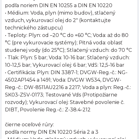
podľa noriem DIN EN 10255 a DIN EN 10220
• Médium: Voda, plyn (mimo budov), stlačený
vzduch, vykurovací olej do 2" (kontaktujte
technického zástupcu)
• Teploty: Plyn: od –20 °C do +60 °C; Voda: až do 80
°C (pre vykurovacie systémy); Pitná voda: oblasť
studenej vody (do 25°C); Stlačený vzduch: do 70 °C
• Tlak: Plyn: 5 bar; Voda: 10-16 bar; Stlačený vzduch:
10-12,5 bar; Vykurovací olej: 6 bar; VdS: 12,5-16 bar
• Certifikácia: Plyn: DIN 3387-1; DVGW-Reg.-č.: NG-
4502AP1454 a 1491; Voda: DVGW W534, DVGW-
Reg.-č.: DW-8511AU2216 a 2217; Voda a plyn: Reg.-č.:
SK03-ZSV-0173; Testované Vds (Protipožiarne
rozvody); Vykurovací olej: Stavebné povolenie č.
DIBT, Povolenie Reg.-č.: Z-38.4-212
čierne oceľové rúry:
podľa normy DIN EN 10220 Séria 2 a 3