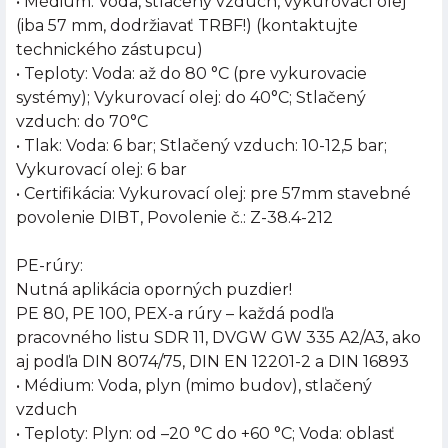
• Médium: Voda, stlačený vzduch, vykurovací olej
(iba 57 mm, dodržiavať TRBF!) (kontaktujte
technického zástupcu)
• Teploty: Voda: až do 80 °C (pre vykurovacie
systémy); Vykurovací olej: do 40°C; Stlačený
vzduch: do 70°C
• Tlak: Voda: 6 bar; Stlačený vzduch: 10-12,5 bar;
Vykurovací olej: 6 bar
• Certifikácia: Vykurovací olej: pre 57mm stavebné
povolenie DIBT, Povolenie č.: Z-38.4-212
PE-rúry:
Nutná aplikácia oporných puzdier!
PE 80, PE 100, PEX-a rúry – každá podľa
pracovného listu SDR 11, DVGW GW 335 A2/A3, ako
aj podľa DIN 8074/75, DIN EN 12201-2 a DIN 16893
• Médium: Voda, plyn (mimo budov), stlačený
vzduch
• Teploty: Plyn: od –20 °C do +60 °C; Voda: oblasť