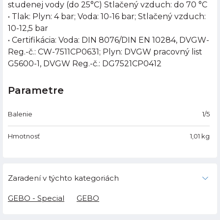
studenej vody (do 25°C) Stlačený vzduch: do 70 °C
• Tlak: Plyn: 4 bar; Voda: 10-16 bar; Stlačený vzduch:
10-12,5 bar
• Certifikácia: Voda: DIN 8076/DIN EN 10284, DVGW-
Reg.-č.: CW-7511CP0631; Plyn: DVGW pracovný list
G5600-1, DVGW Reg.-č.: DG7521CP0412
Parametre
Balenie
1/5
Hmotnosť
1,01
kg
Zaradení v týchto kategoriách
GEBO - Special
GEBO