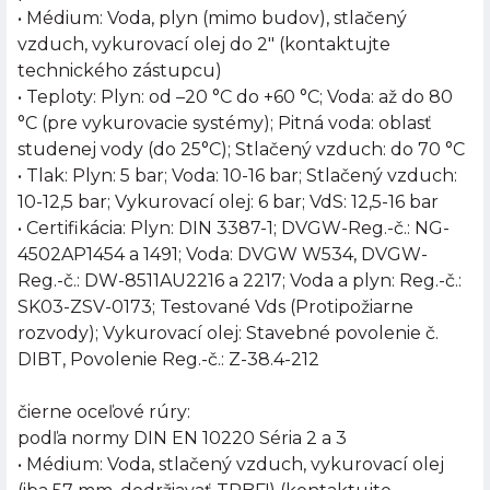
• Médium: Voda, plyn (mimo budov), stlačený
vzduch, vykurovací olej do 2" (kontaktujte
technického zástupcu)
• Teploty: Plyn: od –20 °C do +60 °C; Voda: až do 80
°C (pre vykurovacie systémy); Pitná voda: oblasť
studenej vody (do 25°C); Stlačený vzduch: do 70 °C
• Tlak: Plyn: 5 bar; Voda: 10-16 bar; Stlačený vzduch:
10-12,5 bar; Vykurovací olej: 6 bar; VdS: 12,5-16 bar
• Certifikácia: Plyn: DIN 3387-1; DVGW-Reg.-č.: NG-
4502AP1454 a 1491; Voda: DVGW W534, DVGW-
Reg.-č.: DW-8511AU2216 a 2217; Voda a plyn: Reg.-č.:
SK03-ZSV-0173; Testované Vds (Protipožiarne
rozvody); Vykurovací olej: Stavebné povolenie č.
DIBT, Povolenie Reg.-č.: Z-38.4-212
čierne oceľové rúry:
podľa normy DIN EN 10220 Séria 2 a 3
• Médium: Voda, stlačený vzduch, vykurovací olej