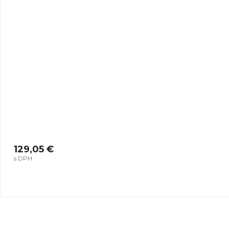
129,05 €
s DPH