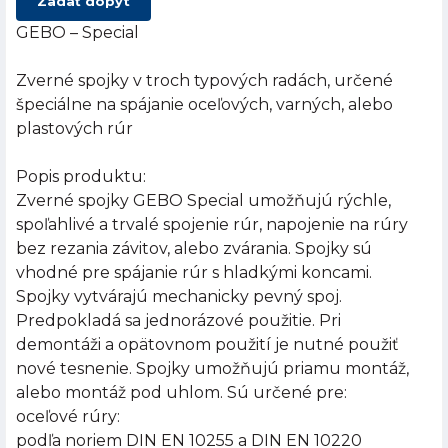
Zadať dopyt
GEBO – Special
Zverné spojky v troch typových radách, určené
špeciálne na spájanie oceľových, varných, alebo
plastových rúr
Popis produktu:
Zverné spojky GEBO Special umožňujú rýchle,
spoľahlivé a trvalé spojenie rúr, napojenie na rúry
bez rezania závitov, alebo zvárania. Spojky sú
vhodné pre spájanie rúr s hladkými koncami.
Spojky vytvárajú mechanicky pevný spoj.
Predpokladá sa jednorázové použitie. Pri
demontáži a opätovnom použití je nutné použiť
nové tesnenie. Spojky umožňujú priamu montáž,
alebo montáž pod uhlom. Sú určené pre:
oceľové rúry:
podľa noriem DIN EN 10255 a DIN EN 10220