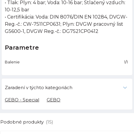
• Tlak: Plyn: 4 bar; Voda: 10-16 bar; Stlačený vzduch:
10-12,5 bar
• Certifikácia: Voda: DIN 8076/DIN EN 10284, DVGW-
Reg.-č.: CW-7511CP0631; Plyn: DVGW pracovný list
G5600-1, DVGW Reg.-č.: DG7521CP0412
Parametre
Balenie
1/1
Zaradení v týchto kategoriách
GEBO - Special
GEBO
Podobné produkty
(15)