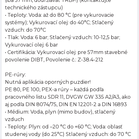
(iba 57 mm, dodržiavať TRBF!) (kontaktujte
technického zástupcu)
• Teploty: Voda: až do 80 °C (pre vykurovacie
systémy); Vykurovací olej: do 40°C; Stlačený
vzduch: do 70°C
• Tlak: Voda: 6 bar; Stlačený vzduch: 10-12,5 bar;
Vykurovací olej: 6 bar
• Certifikácia: Vykurovací olej: pre 57mm stavebné
povolenie DIBT, Povolenie č.: Z-38.4-212
PE-rúry:
Nutná aplikácia oporných puzdier!
PE 80, PE 100, PEX-a rúry – každá podľa
pracovného listu SDR 11, DVGW GW 335 A2/A3, ako
aj podľa DIN 8074/75, DIN EN 12201-2 a DIN 16893
• Médium: Voda, plyn (mimo budov), stlačený
vzduch
• Teploty: Plyn: od –20 °C do +60 °C; Voda: oblasť
studenej vody (do 25°C) Stlačený vzduch: do 70 °C