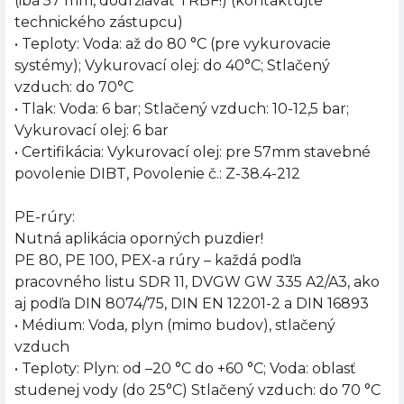
(iba 57 mm, dodržiavať TRBF!) (kontaktujte
technického zástupcu)
• Teploty: Voda: až do 80 °C (pre vykurovacie
systémy); Vykurovací olej: do 40°C; Stlačený
vzduch: do 70°C
• Tlak: Voda: 6 bar; Stlačený vzduch: 10-12,5 bar;
Vykurovací olej: 6 bar
• Certifikácia: Vykurovací olej: pre 57mm stavebné
povolenie DIBT, Povolenie č.: Z-38.4-212
PE-rúry:
Nutná aplikácia oporných puzdier!
PE 80, PE 100, PEX-a rúry – každá podľa
pracovného listu SDR 11, DVGW GW 335 A2/A3, ako
aj podľa DIN 8074/75, DIN EN 12201-2 a DIN 16893
• Médium: Voda, plyn (mimo budov), stlačený
vzduch
• Teploty: Plyn: od –20 °C do +60 °C; Voda: oblasť
studenej vody (do 25°C) Stlačený vzduch: do 70 °C