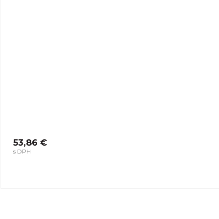
53,86 €
s DPH