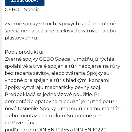
Zadať dopyt
GEBO – Special
Zverné spojky v troch typových radách, určené
špeciálne na spájanie oceľových, varných, alebo
plastových rúr
Popis produktu:
Zverné spojky GEBO Special umožňujú rýchle,
spoľahlivé a trvalé spojenie rúr, napojenie na rúry
bez rezania závitov, alebo zvárania. Spojky sú
vhodné pre spájanie rúr s hladkými koncami.
Spojky vytvárajú mechanicky pevný spoj.
Predpokladá sa jednorázové použitie. Pri
demontáži a opätovnom použití je nutné použiť
nové tesnenie. Spojky umožňujú priamu montáž,
alebo montáž pod uhlom. Sú určené pre:
oceľové rúry:
podľa noriem DIN EN 10255 a DIN EN 10220