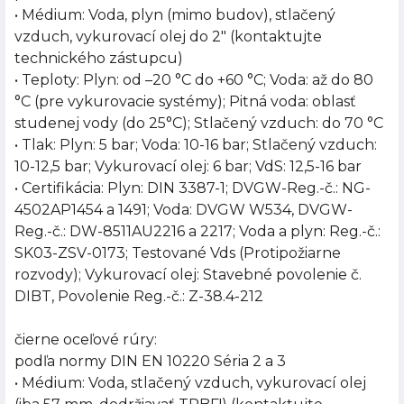
• Médium: Voda, plyn (mimo budov), stlačený
vzduch, vykurovací olej do 2" (kontaktujte
technického zástupcu)
• Teploty: Plyn: od –20 °C do +60 °C; Voda: až do 80
°C (pre vykurovacie systémy); Pitná voda: oblasť
studenej vody (do 25°C); Stlačený vzduch: do 70 °C
• Tlak: Plyn: 5 bar; Voda: 10-16 bar; Stlačený vzduch:
10-12,5 bar; Vykurovací olej: 6 bar; VdS: 12,5-16 bar
• Certifikácia: Plyn: DIN 3387-1; DVGW-Reg.-č.: NG-
4502AP1454 a 1491; Voda: DVGW W534, DVGW-
Reg.-č.: DW-8511AU2216 a 2217; Voda a plyn: Reg.-č.:
SK03-ZSV-0173; Testované Vds (Protipožiarne
rozvody); Vykurovací olej: Stavebné povolenie č.
DIBT, Povolenie Reg.-č.: Z-38.4-212
čierne oceľové rúry:
podľa normy DIN EN 10220 Séria 2 a 3
• Médium: Voda, stlačený vzduch, vykurovací olej