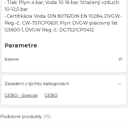
• Tlak: Plyn: 4 bar; Voda: 10-16 bar; Stlačený vzduch:
10-12,5 bar
• Certifikácia: Voda: DIN 8076/DIN EN 10284, DVGW-
Reg.-č.: CW-7511CP0631; Plyn: DVGW pracovný list
G5600-1, DVGW Reg.-č.: DG7521CP0412
Parametre
Balenie
1/1
Zaradení v týchto kategoriách
GEBO - Special
GEBO
Podobné produkty
(15)