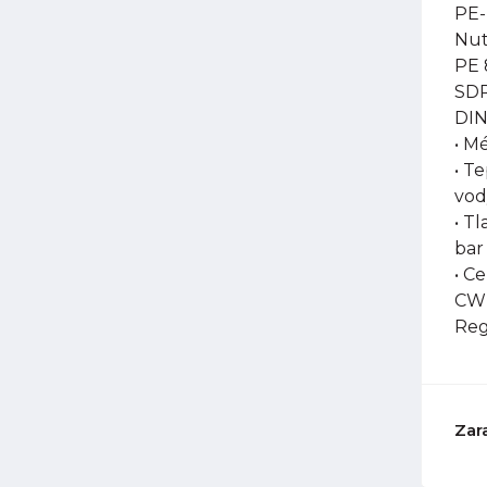
PE-
Nut
PE 
SDR
DIN
• M
• T
vod
• Tl
bar
• C
CW-
Reg
Zar