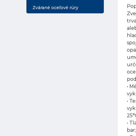
Pop
Zvárané oceľové rúry
Zve
trv
ale
hla
spo
opä
umo
urč
oce
pod
• M
vyk
• T
vyk
25°
• Tl
bar;