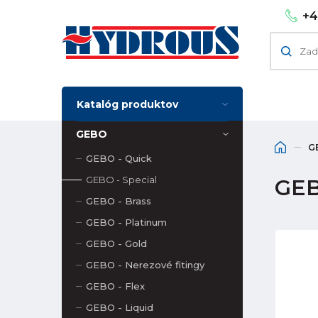
+4
Katalóg produktov
GEBO
G
GEBO - Quick
GEBO - Special
GEB
GEBO - Brass
GEBO - Platinum
GEBO - Gold
GEBO - Nerezové fitingy
GEBO - Flex
GEBO - Liquid