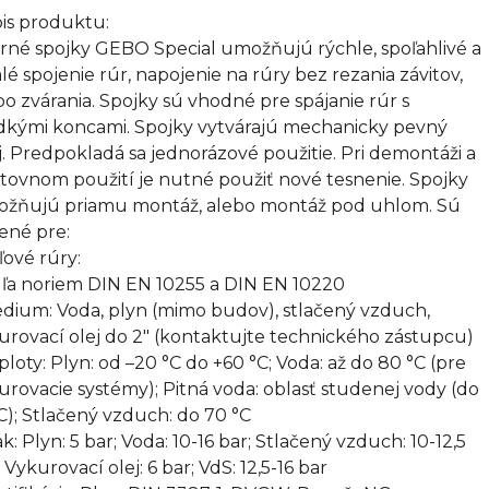
is produktu:
rné spojky GEBO Special umožňujú rýchle, spoľahlivé a
alé spojenie rúr, napojenie na rúry bez rezania závitov,
bo zvárania. Spojky sú vhodné pre spájanie rúr s
dkými koncami. Spojky vytvárajú mechanicky pevný
j. Predpokladá sa jednorázové použitie. Pri demontáži a
tovnom použití je nutné použiť nové tesnenie. Spojky
žňujú priamu montáž, alebo montáž pod uhlom. Sú
ené pre:
ľové rúry:
ľa noriem DIN EN 10255 a DIN EN 10220
édium: Voda, plyn (mimo budov), stlačený vzduch,
urovací olej do 2" (kontaktujte technického zástupcu)
eploty: Plyn: od –20 °C do +60 °C; Voda: až do 80 °C (pre
urovacie systémy); Pitná voda: oblasť studenej vody (do
C); Stlačený vzduch: do 70 °C
ak: Plyn: 5 bar; Voda: 10-16 bar; Stlačený vzduch: 10-12,5
 Vykurovací olej: 6 bar; VdS: 12,5-16 bar