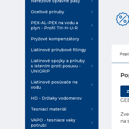
Nerezové opravné pásy
Oceľové príruby
PEX-AL-PEX na vodu a
plyn - Profil TH-H-U-R
Pryžové kompenzátory
Liatinové prírubové fitingy
Popi
Liatinové spojky a príruby
s istením proti posuvu -
UNIGRIP
Po
Liatinové posúvače na
vodu
Z
HD - Držiaky vodomerov
GEB
Tesniaci materiál
Zve
VAPO - tesniace vaky
na 
potrubí