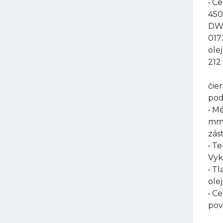
• C
450
DW-
017
ole
212
čie
pod
• M
mm,
zás
• T
Vyk
• T
olej
• C
pov