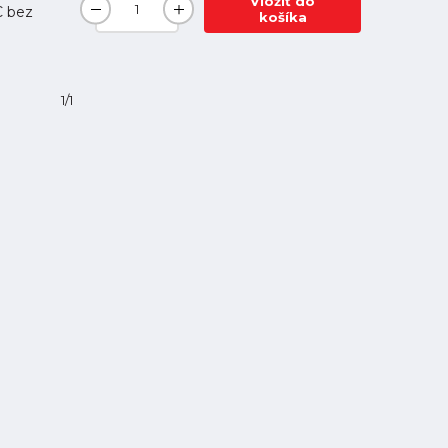
Vložiť do
€
bez
košíka
1/1