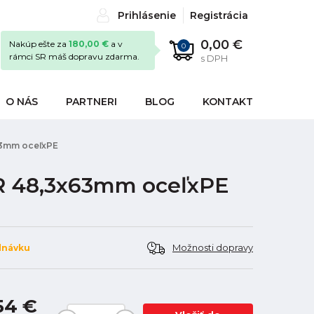
Prihlásenie
Registrácia
0,00 €
Nakúp ešte za
180,00 €
a v
0
rámci SR máš dopravu zdarma.
s DPH
O NÁS
PARTNERI
BLOG
KONTAKT
63mm oceľxPE
R 48,3x63mm oceľxPE
Možnosti dopravy
dnávku
54 €