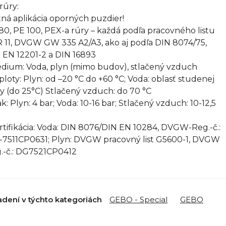
rúry:
ná aplikácia oporných puzdier!
80, PE 100, PEX-a rúry – každá podľa pracovného listu
 11, DVGW GW 335 A2/A3, ako aj podľa DIN 8074/75,
 EN 12201-2 a DIN 16893
édium: Voda, plyn (mimo budov), stlačený vzduch
eploty: Plyn: od –20 °C do +60 °C; Voda: oblasť studenej
y (do 25°C) Stlačený vzduch: do 70 °C
ak: Plyn: 4 bar; Voda: 10-16 bar; Stlačený vzduch: 10-12,5
ertifikácia: Voda: DIN 8076/DIN EN 10284, DVGW-Reg.-č.:
7511CP0631; Plyn: DVGW pracovný list G5600-1, DVGW
.-č.: DG7521CP0412
adení v týchto kategoriách
GEBO - Special
GEBO