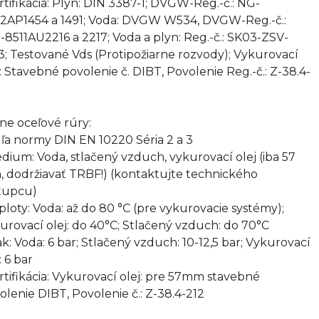
ertifikácia: Plyn: DIN 3387-1; DVGW-Reg.-č.: NG-
2AP1454 a 1491; Voda: DVGW W534, DVGW-Reg.-č.:
8511AU2216 a 2217; Voda a plyn: Reg.-č.: SK03-ZSV-
3; Testované Vds (Protipožiarne rozvody); Vykurovací
j: Stavebné povolenie č. DIBT, Povolenie Reg.-č.: Z-38.4-
rne oceľové rúry:
ľa normy DIN EN 10220 Séria 2 a 3
édium: Voda, stlačený vzduch, vykurovací olej (iba 57
 dodržiavať TRBF!) (kontaktujte technického
tupcu)
eploty: Voda: až do 80 °C (pre vykurovacie systémy);
urovací olej: do 40°C; Stlačený vzduch: do 70°C
lak: Voda: 6 bar; Stlačený vzduch: 10-12,5 bar; Vykurovací
: 6 bar
ertifikácia: Vykurovací olej: pre 57mm stavebné
olenie DIBT, Povolenie č.: Z-38.4-212