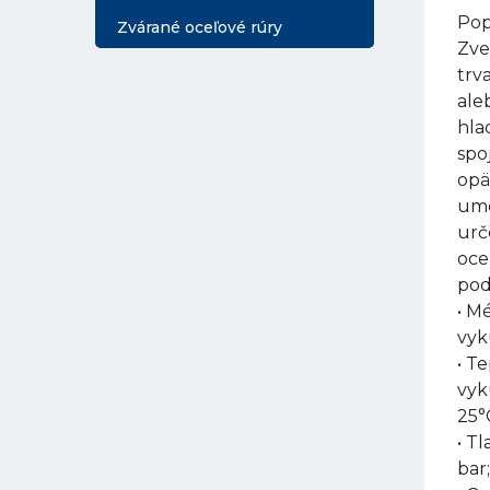
Pop
Zvárané oceľové rúry
Zve
trv
ale
hla
spo
opä
umo
urč
oce
pod
• M
vyk
• T
vyk
25°
• Tl
bar;