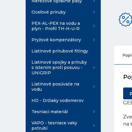
Nerezové opravné pásy
Oceľové príruby
PEX-AL-PEX na vodu a
plyn - Profil TH-H-U-R
Pryžové kompenzátory
Liatinové prírubové fitingy
Popi
Liatinové spojky a príruby
s istením proti posuvu -
UNIGRIP
Po
Liatinové posúvače na
vodu
Z
HD - Držiaky vodomerov
GEB
Tesniaci materiál
Zve
VAPO - tesniace vaky
na 
potrubí