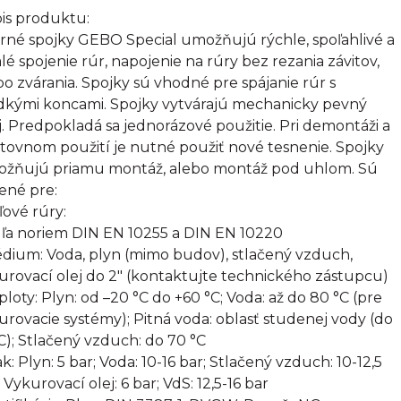
is produktu:
rné spojky GEBO Special umožňujú rýchle, spoľahlivé a
alé spojenie rúr, napojenie na rúry bez rezania závitov,
bo zvárania. Spojky sú vhodné pre spájanie rúr s
dkými koncami. Spojky vytvárajú mechanicky pevný
j. Predpokladá sa jednorázové použitie. Pri demontáži a
tovnom použití je nutné použiť nové tesnenie. Spojky
žňujú priamu montáž, alebo montáž pod uhlom. Sú
ené pre:
ľové rúry:
ľa noriem DIN EN 10255 a DIN EN 10220
édium: Voda, plyn (mimo budov), stlačený vzduch,
urovací olej do 2" (kontaktujte technického zástupcu)
eploty: Plyn: od –20 °C do +60 °C; Voda: až do 80 °C (pre
urovacie systémy); Pitná voda: oblasť studenej vody (do
C); Stlačený vzduch: do 70 °C
ak: Plyn: 5 bar; Voda: 10-16 bar; Stlačený vzduch: 10-12,5
 Vykurovací olej: 6 bar; VdS: 12,5-16 bar