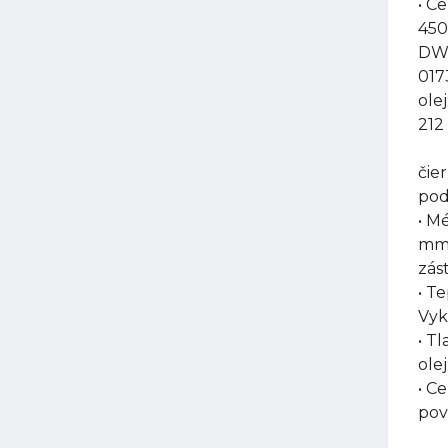
• C
450
DW-
017
ole
212
čie
pod
• M
mm,
zás
• T
Vyk
• T
olej
• C
pov