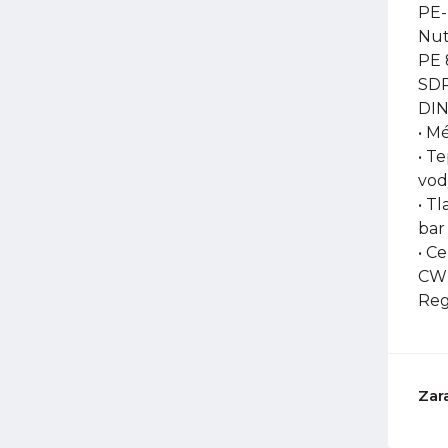
PE-
Nut
PE 
SDR
DIN
• M
• T
vod
• Tl
bar
• C
CW-
Reg
Zar