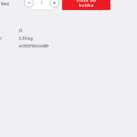
Vložiť do
bez
košíka
1/1
ť
3,35
kg
4019576004189