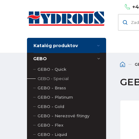
+4
Katalóg produktov
GEBO
G
GEBO - Quick
GEBO - Special
GEB
GEBO - Brass
GEBO - Platinum
GEBO - Gold
GEBO - Nerezové fitingy
GEBO - Flex
GEBO - Liquid