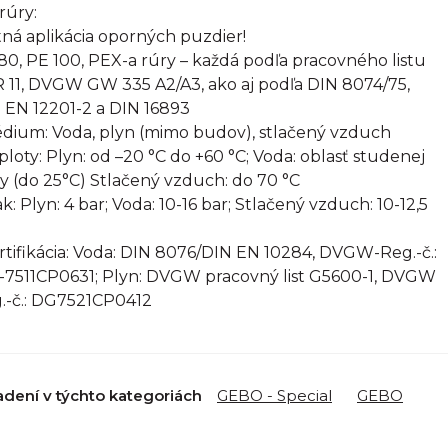
rúry:
ná aplikácia oporných puzdier!
80, PE 100, PEX-a rúry – každá podľa pracovného listu
 11, DVGW GW 335 A2/A3, ako aj podľa DIN 8074/75,
 EN 12201-2 a DIN 16893
édium: Voda, plyn (mimo budov), stlačený vzduch
eploty: Plyn: od –20 °C do +60 °C; Voda: oblasť studenej
y (do 25°C) Stlačený vzduch: do 70 °C
ak: Plyn: 4 bar; Voda: 10-16 bar; Stlačený vzduch: 10-12,5
ertifikácia: Voda: DIN 8076/DIN EN 10284, DVGW-Reg.-č.:
7511CP0631; Plyn: DVGW pracovný list G5600-1, DVGW
.-č.: DG7521CP0412
adení v týchto kategoriách
GEBO - Special
GEBO