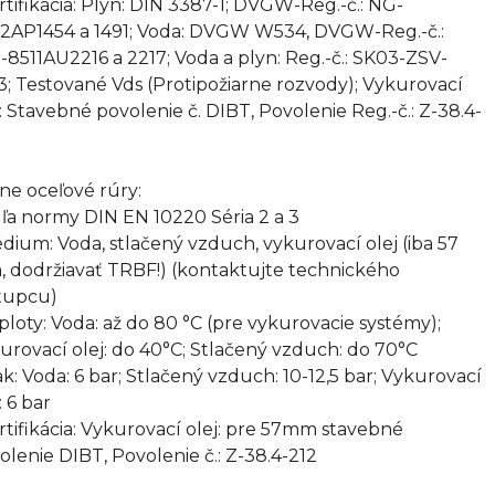
ertifikácia: Plyn: DIN 3387-1; DVGW-Reg.-č.: NG-
2AP1454 a 1491; Voda: DVGW W534, DVGW-Reg.-č.:
8511AU2216 a 2217; Voda a plyn: Reg.-č.: SK03-ZSV-
3; Testované Vds (Protipožiarne rozvody); Vykurovací
j: Stavebné povolenie č. DIBT, Povolenie Reg.-č.: Z-38.4-
rne oceľové rúry:
ľa normy DIN EN 10220 Séria 2 a 3
édium: Voda, stlačený vzduch, vykurovací olej (iba 57
 dodržiavať TRBF!) (kontaktujte technického
tupcu)
eploty: Voda: až do 80 °C (pre vykurovacie systémy);
urovací olej: do 40°C; Stlačený vzduch: do 70°C
lak: Voda: 6 bar; Stlačený vzduch: 10-12,5 bar; Vykurovací
: 6 bar
ertifikácia: Vykurovací olej: pre 57mm stavebné
olenie DIBT, Povolenie č.: Z-38.4-212