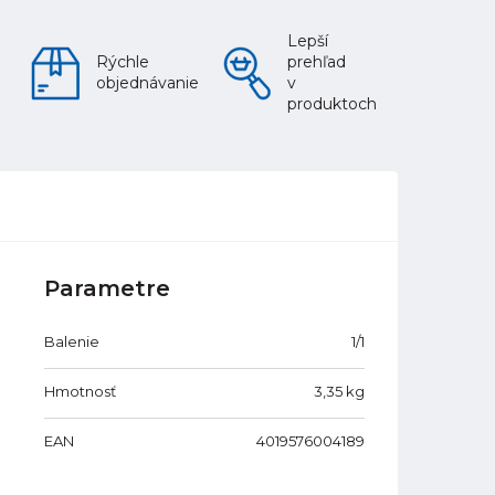
Lepší
Rýchle
prehľad
objednávanie
v
produktoch
Parametre
Balenie
1/1
Hmotnosť
3,35
kg
EAN
4019576004189