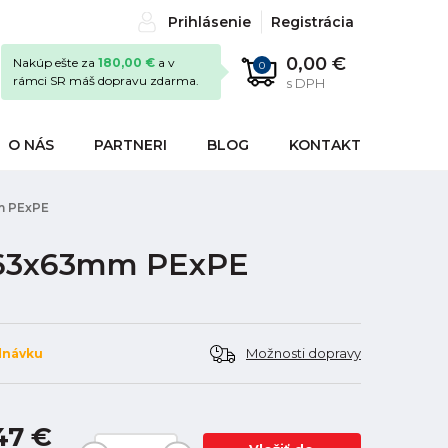
Prihlásenie
Registrácia
0,00 €
Nakúp ešte za
180,00 €
a v
0
rámci SR máš dopravu zdarma.
s DPH
O NÁS
PARTNERI
BLOG
KONTAKT
m PExPE
 63x63mm PExPE
Možnosti dopravy
dnávku
47 €