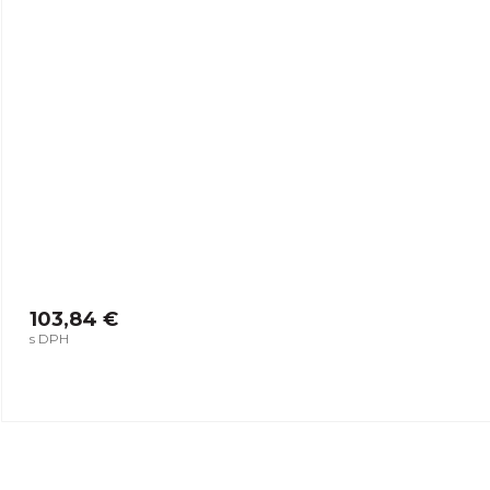
103,84 €
s DPH