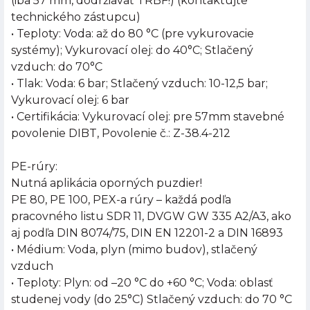
(iba 57 mm, dodržiavať TRBF!) (kontaktujte
technického zástupcu)
• Teploty: Voda: až do 80 °C (pre vykurovacie
systémy); Vykurovací olej: do 40°C; Stlačený
vzduch: do 70°C
• Tlak: Voda: 6 bar; Stlačený vzduch: 10-12,5 bar;
Vykurovací olej: 6 bar
• Certifikácia: Vykurovací olej: pre 57mm stavebné
povolenie DIBT, Povolenie č.: Z-38.4-212
PE-rúry:
Nutná aplikácia oporných puzdier!
PE 80, PE 100, PEX-a rúry – každá podľa
pracovného listu SDR 11, DVGW GW 335 A2/A3, ako
aj podľa DIN 8074/75, DIN EN 12201-2 a DIN 16893
• Médium: Voda, plyn (mimo budov), stlačený
vzduch
• Teploty: Plyn: od –20 °C do +60 °C; Voda: oblasť
studenej vody (do 25°C) Stlačený vzduch: do 70 °C