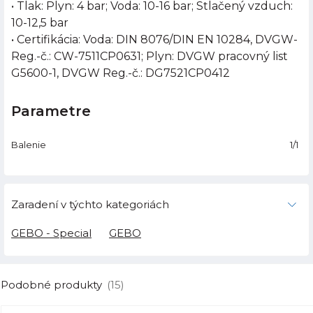
• Tlak: Plyn: 4 bar; Voda: 10-16 bar; Stlačený vzduch:
10-12,5 bar
• Certifikácia: Voda: DIN 8076/DIN EN 10284, DVGW-
Reg.-č.: CW-7511CP0631; Plyn: DVGW pracovný list
G5600-1, DVGW Reg.-č.: DG7521CP0412
Parametre
Balenie
1/1
Zaradení v týchto kategoriách
GEBO - Special
GEBO
Podobné produkty
(15)