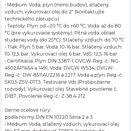
• Médium: Voda, plyn (mimo budov), stlačený
vzduch, vykurovací olej do 2" (kontaktujte
technického zástupcu)
• Teploty: Plyn: od –20 °C do +60 °C; Voda: až do 80
°C (pre vykurovacie systémy); Pitná voda: oblasť
studenej vody (do 25°C); Stlačený vzduch: do 70 °C
• Tlak: Plyn: 5 bar; Voda: 10-16 bar; Stlačený vzduch:
10-12,5 bar; Vykurovací olej: 6 bar; VdS: 12,5-16 bar
• Certifikácia: Plyn: DIN 3387-1; DVGW-Reg.-č.: NG-
4502AP1454 a 1491; Voda: DVGW W534, DVGW-
Reg.-č.: DW-8511AU2216 a 2217; Voda a plyn: Reg.-č.:
SK03-ZSV-0173; Testované Vds (Protipožiarne
rozvody); Vykurovací olej: Stavebné povolenie č.
DIBT, Povolenie Reg.-č.: Z-38.4-212
čierne oceľové rúry:
podľa normy DIN EN 10220 Séria 2 a 3
• Médium: Voda, stlačený vzduch, vykurovací olej