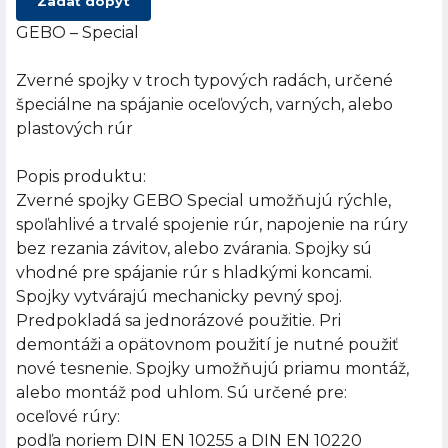
Zadať dopyt
GEBO – Special
Zverné spojky v troch typových radách, určené
špeciálne na spájanie oceľových, varných, alebo
plastových rúr
Popis produktu:
Zverné spojky GEBO Special umožňujú rýchle,
spoľahlivé a trvalé spojenie rúr, napojenie na rúry
bez rezania závitov, alebo zvárania. Spojky sú
vhodné pre spájanie rúr s hladkými koncami.
Spojky vytvárajú mechanicky pevný spoj.
Predpokladá sa jednorázové použitie. Pri
demontáži a opätovnom použití je nutné použiť
nové tesnenie. Spojky umožňujú priamu montáž,
alebo montáž pod uhlom. Sú určené pre:
oceľové rúry:
podľa noriem DIN EN 10255 a DIN EN 10220