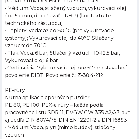
podľa normy DIN EN 10220 Séria 2 a 3
• Médium: Voda, stlačený vzduch, vykurovací olej
(iba 57 mm, dodržiavať TRBF!) (kontaktujte
technického zástupcu)
• Teploty: Voda: až do 80 °C (pre vykurovacie
systémy); Vykurovací olej: do 40°C; Stlačený
vzduch: do 70°C
• Tlak: Voda: 6 bar; Stlačený vzduch: 10-12,5 bar;
Vykurovací olej: 6 bar
• Certifikácia: Vykurovací olej: pre 57mm stavebné
povolenie DIBT, Povolenie č.: Z-38.4-212
PE-rúry:
Nutná aplikácia oporných puzdier!
PE 80, PE 100, PEX-a rúry – každá podľa
pracovného listu SDR 11, DVGW GW 335 A2/A3, ako
aj podľa DIN 8074/75, DIN EN 12201-2 a DIN 16893
• Médium: Voda, plyn (mimo budov), stlačený
vzduch