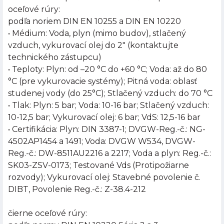
oceľové rúry:
podľa noriem DIN EN 10255 a DIN EN 10220
• Médium: Voda, plyn (mimo budov), stlačený
vzduch, vykurovací olej do 2" (kontaktujte
technického zástupcu)
• Teploty: Plyn: od –20 °C do +60 °C; Voda: až do 80
°C (pre vykurovacie systémy); Pitná voda: oblasť
studenej vody (do 25°C); Stlačený vzduch: do 70 °C
• Tlak: Plyn: 5 bar; Voda: 10-16 bar; Stlačený vzduch:
10-12,5 bar; Vykurovací olej: 6 bar; VdS: 12,5-16 bar
• Certifikácia: Plyn: DIN 3387-1; DVGW-Reg.-č.: NG-
4502AP1454 a 1491; Voda: DVGW W534, DVGW-
Reg.-č.: DW-8511AU2216 a 2217; Voda a plyn: Reg.-č.:
SK03-ZSV-0173; Testované Vds (Protipožiarne
rozvody); Vykurovací olej: Stavebné povolenie č.
DIBT, Povolenie Reg.-č.: Z-38.4-212
čierne oceľové rúry: