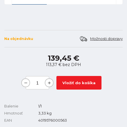
Možnosti dopravy
Na objednávku
139,45 €
113,37 €
bez DPH
Vložiť do košíka
Balenie
1/1
Hmotnosť
3,33
kg
EAN
4019576000563