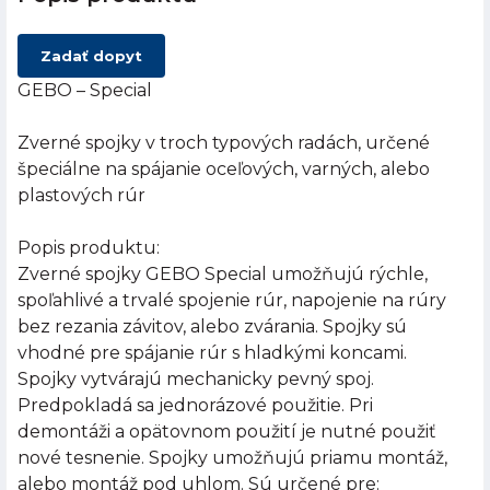
Zadať dopyt
GEBO – Special
Zverné spojky v troch typových radách, určené
špeciálne na spájanie oceľových, varných, alebo
plastových rúr
Popis produktu:
Zverné spojky GEBO Special umožňujú rýchle,
spoľahlivé a trvalé spojenie rúr, napojenie na rúry
bez rezania závitov, alebo zvárania. Spojky sú
vhodné pre spájanie rúr s hladkými koncami.
Spojky vytvárajú mechanicky pevný spoj.
Predpokladá sa jednorázové použitie. Pri
demontáži a opätovnom použití je nutné použiť
nové tesnenie. Spojky umožňujú priamu montáž,
alebo montáž pod uhlom. Sú určené pre: