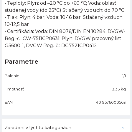
• Teploty: Plyn: od –20 °C do +60 °C; Voda: oblasť
studenej vody (do 25°C) Stlačený vzduch: do 70 °C
• Tlak: Plyn: 4 bar; Voda: 10-16 bar; Stlačený vzduch:
10-12,5 bar
• Certifikácia: Voda: DIN 8076/DIN EN 10284, DVGW-
Reg.-č.: CW-7511CP0631; Plyn: DVGW pracovný list
G5600-1, DVGW Reg.-č.: DG7521CP0412
Parametre
Balenie
1/1
Hmotnosť
3,33
kg
EAN
4019576000563
Zaradení v týchto kategoriách