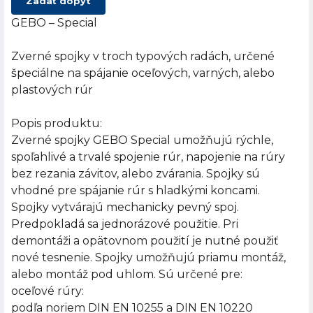
Zadať dopyt
GEBO – Special
Zverné spojky v troch typových radách, určené
špeciálne na spájanie oceľových, varných, alebo
plastových rúr
Popis produktu:
Zverné spojky GEBO Special umožňujú rýchle,
spoľahlivé a trvalé spojenie rúr, napojenie na rúry
bez rezania závitov, alebo zvárania. Spojky sú
vhodné pre spájanie rúr s hladkými koncami.
Spojky vytvárajú mechanicky pevný spoj.
Predpokladá sa jednorázové použitie. Pri
demontáži a opätovnom použití je nutné použiť
nové tesnenie. Spojky umožňujú priamu montáž,
alebo montáž pod uhlom. Sú určené pre:
oceľové rúry:
podľa noriem DIN EN 10255 a DIN EN 10220