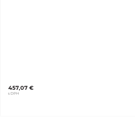
457,07 €
s DPH