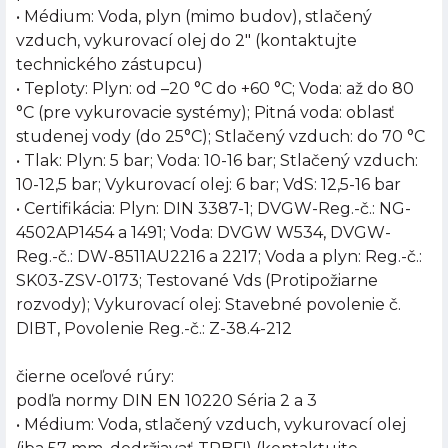
• Médium: Voda, plyn (mimo budov), stlačený
vzduch, vykurovací olej do 2" (kontaktujte
technického zástupcu)
• Teploty: Plyn: od –20 °C do +60 °C; Voda: až do 80
°C (pre vykurovacie systémy); Pitná voda: oblasť
studenej vody (do 25°C); Stlačený vzduch: do 70 °C
• Tlak: Plyn: 5 bar; Voda: 10-16 bar; Stlačený vzduch:
10-12,5 bar; Vykurovací olej: 6 bar; VdS: 12,5-16 bar
• Certifikácia: Plyn: DIN 3387-1; DVGW-Reg.-č.: NG-
4502AP1454 a 1491; Voda: DVGW W534, DVGW-
Reg.-č.: DW-8511AU2216 a 2217; Voda a plyn: Reg.-č.:
SK03-ZSV-0173; Testované Vds (Protipožiarne
rozvody); Vykurovací olej: Stavebné povolenie č.
DIBT, Povolenie Reg.-č.: Z-38.4-212
čierne oceľové rúry:
podľa normy DIN EN 10220 Séria 2 a 3
• Médium: Voda, stlačený vzduch, vykurovací olej