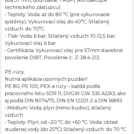
(iba 57 mm, dodržiavať TRBF!) (kontaktujte
technického zástupcu)
• Teploty: Voda: až do 80 °C (pre vykurovacie
systémy); Vykurovací olej: do 40°C; Stlačený
vzduch: do 70°C
• Tlak: Voda: 6 bar; Stlačený vzduch: 10-12,5 bar;
Vykurovací olej: 6 bar
• Certifikácia: Vykurovací olej: pre 57mm stavebné
povolenie DIBT, Povolenie č.: Z-38.4-212
PE-rúry:
Nutná aplikácia oporných puzdier!
PE 80, PE 100, PEX-a rúry – každá podľa
pracovného listu SDR 11, DVGW GW 335 A2/A3, ako
aj podľa DIN 8074/75, DIN EN 12201-2 a DIN 16893
• Médium: Voda, plyn (mimo budov), stlačený
vzduch
• Teploty: Plyn: od –20 °C do +60 °C; Voda: oblasť
studenej vody (do 25°C) Stlačený vzduch: do 70 °C