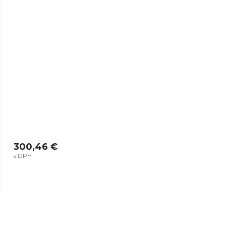
300,46 €
s DPH