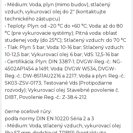
• Médium: Voda, plyn (mimo budov), stlačený
vzduch, vykurovací olej do 2" (kontaktujte
technického zástupcu)
• Teploty: Plyn: od –20 °C do +60 °C; Voda: až do 80
°C (pre vykurovacie systémy); Pitná voda: oblasť
studenej vody (do 25°C); Stlačený vzduch: do 70 °C
• Tlak: Plyn: 5 bar; Voda: 10-16 bar; Stlačený vzduch:
10-12,5 bar; Vykurovací olej: 6 bar; VdS: 12,5-16 bar
• Certifikácia: Plyn: DIN 3387-1; DVGW-Reg.-č.: NG-
4502AP1454 a 1491; Voda: DVGW W534, DVGW-
Reg.-č.: DW-8511AU2216 a 2217; Voda a plyn: Reg.-č.:
SK03-ZSV-0173; Testované Vds (Protipožiarne
rozvody); Vykurovací olej: Stavebné povolenie č.
DIBT, Povolenie Reg.-č.: Z-38.4-212
čierne oceľové rúry:
podľa normy DIN EN 10220 Séria 2 a 3
• Médium: Voda, stlačený vzduch, vykurovací olej
(iba 57 mm, dodržiavať TRBF!) (kontaktujte