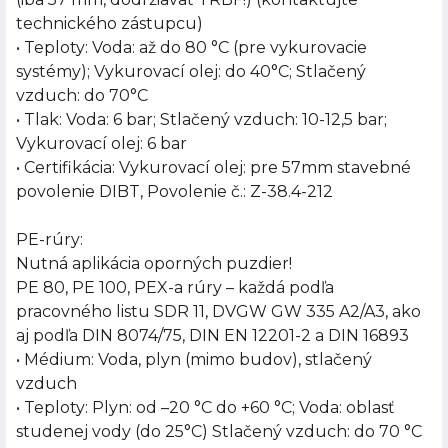
technického zástupcu)
• Teploty: Voda: až do 80 °C (pre vykurovacie
systémy); Vykurovací olej: do 40°C; Stlačený
vzduch: do 70°C
• Tlak: Voda: 6 bar; Stlačený vzduch: 10-12,5 bar;
Vykurovací olej: 6 bar
• Certifikácia: Vykurovací olej: pre 57mm stavebné
povolenie DIBT, Povolenie č.: Z-38.4-212
PE-rúry:
Nutná aplikácia oporných puzdier!
PE 80, PE 100, PEX-a rúry – každá podľa
pracovného listu SDR 11, DVGW GW 335 A2/A3, ako
aj podľa DIN 8074/75, DIN EN 12201-2 a DIN 16893
• Médium: Voda, plyn (mimo budov), stlačený
vzduch
• Teploty: Plyn: od –20 °C do +60 °C; Voda: oblasť
studenej vody (do 25°C) Stlačený vzduch: do 70 °C