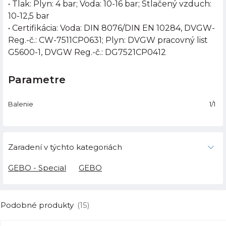
• Tlak: Plyn: 4 bar; Voda: 10-16 bar; Stlačený vzduch:
10-12,5 bar
• Certifikácia: Voda: DIN 8076/DIN EN 10284, DVGW-
Reg.-č.: CW-7511CP0631; Plyn: DVGW pracovný list
G5600-1, DVGW Reg.-č.: DG7521CP0412
Parametre
Balenie
1/1
Zaradení v týchto kategoriách
GEBO - Special
GEBO
Podobné produkty
(15)