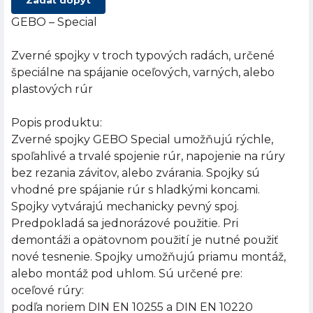
Zadať dopyt
GEBO – Special
Zverné spojky v troch typových radách, určené
špeciálne na spájanie oceľových, varných, alebo
plastových rúr
Popis produktu:
Zverné spojky GEBO Special umožňujú rýchle,
spoľahlivé a trvalé spojenie rúr, napojenie na rúry
bez rezania závitov, alebo zvárania. Spojky sú
vhodné pre spájanie rúr s hladkými koncami.
Spojky vytvárajú mechanicky pevný spoj.
Predpokladá sa jednorázové použitie. Pri
demontáži a opätovnom použití je nutné použiť
nové tesnenie. Spojky umožňujú priamu montáž,
alebo montáž pod uhlom. Sú určené pre:
oceľové rúry:
podľa noriem DIN EN 10255 a DIN EN 10220