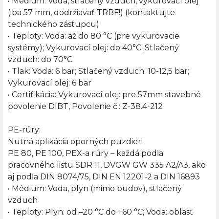
• Médium: Voda, stlačený vzduch, vykurovací olej
(iba 57 mm, dodržiavať TRBF!) (kontaktujte
technického zástupcu)
• Teploty: Voda: až do 80 °C (pre vykurovacie
systémy); Vykurovací olej: do 40°C; Stlačený
vzduch: do 70°C
• Tlak: Voda: 6 bar; Stlačený vzduch: 10-12,5 bar;
Vykurovací olej: 6 bar
• Certifikácia: Vykurovací olej: pre 57mm stavebné
povolenie DIBT, Povolenie č.: Z-38.4-212
PE-rúry:
Nutná aplikácia oporných puzdier!
PE 80, PE 100, PEX-a rúry – každá podľa
pracovného listu SDR 11, DVGW GW 335 A2/A3, ako
aj podľa DIN 8074/75, DIN EN 12201-2 a DIN 16893
• Médium: Voda, plyn (mimo budov), stlačený
vzduch
• Teploty: Plyn: od –20 °C do +60 °C; Voda: oblasť