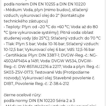
podľa noriem DIN EN 10255 a DIN EN 10220
• Médium: Voda, plyn (mimo budov), stlačený
vzduch, vykurovací olej do 2" (kontaktujte
technického zástupcu)
• Teploty: Plyn: od –20 °C do +60 °C; Voda: až do 80
°C (pre vykurovacie systémy); Pitná voda: oblasť
studenej vody (do 25°C); Stlačený vzduch: do 70 °C
• Tlak: Plyn: 5 bar; Voda: 10-16 bar; Stlačený vzduch:
10-12,5 bar; Vykurovací olej: 6 bar; VdS: 12,5-16 bar
• Certifikácia: Plyn: DIN 3387-1; DVGW-Reg.-č.: NG-
4502AP1454 a 1491; Voda: DVGW W534, DVGW-
Reg.-č.: DW-8511AU2216 a 2217; Voda a plyn: Reg.-č.:
SK03-ZSV-0173; Testované Vds (Protipožiarne
rozvody); Vykurovací olej: Stavebné povolenie č.
DIBT, Povolenie Reg.-č.: Z-38.4-212
čierne oceľové rúry:
podľa normy DIN EN 10220 Séria 2 a 3