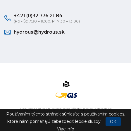
+421 (0)32 776 21 84
(Po - Št: 7:30 – 16:00, Pi: 7:30 – 13:00)
hydrous@hydrous.sk
Copyright © 2026 hydrous.sk Všetky práva vyhradené
Používaním týchto stránok súhlasíte s používaním cookies,
eshop na mieru
vytvorilo
vibration.sk
ktoré nám pomáhajú zabezpečiť lepšie služby.
OK
Viac info