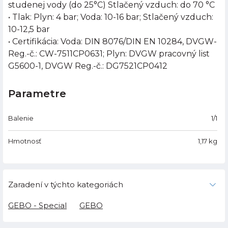
studenej vody (do 25°C) Stlačený vzduch: do 70 °C
• Tlak: Plyn: 4 bar; Voda: 10-16 bar; Stlačený vzduch:
10-12,5 bar
• Certifikácia: Voda: DIN 8076/DIN EN 10284, DVGW-
Reg.-č.: CW-7511CP0631; Plyn: DVGW pracovný list
G5600-1, DVGW Reg.-č.: DG7521CP0412
Parametre
Balenie
1/1
Hmotnosť
1,17
kg
Zaradení v týchto kategoriách
GEBO - Special
GEBO