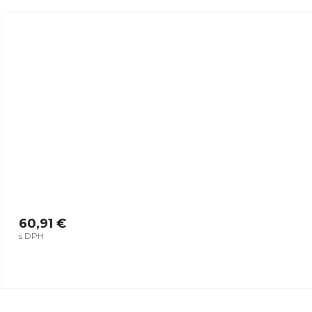
60,91 €
s DPH