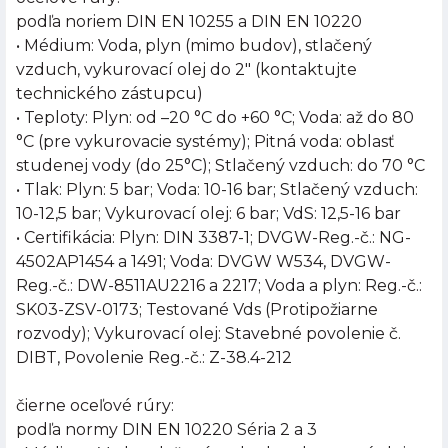
podľa noriem DIN EN 10255 a DIN EN 10220
• Médium: Voda, plyn (mimo budov), stlačený
vzduch, vykurovací olej do 2" (kontaktujte
technického zástupcu)
• Teploty: Plyn: od –20 °C do +60 °C; Voda: až do 80
°C (pre vykurovacie systémy); Pitná voda: oblasť
studenej vody (do 25°C); Stlačený vzduch: do 70 °C
• Tlak: Plyn: 5 bar; Voda: 10-16 bar; Stlačený vzduch:
10-12,5 bar; Vykurovací olej: 6 bar; VdS: 12,5-16 bar
• Certifikácia: Plyn: DIN 3387-1; DVGW-Reg.-č.: NG-
4502AP1454 a 1491; Voda: DVGW W534, DVGW-
Reg.-č.: DW-8511AU2216 a 2217; Voda a plyn: Reg.-č.:
SK03-ZSV-0173; Testované Vds (Protipožiarne
rozvody); Vykurovací olej: Stavebné povolenie č.
DIBT, Povolenie Reg.-č.: Z-38.4-212
čierne oceľové rúry:
podľa normy DIN EN 10220 Séria 2 a 3