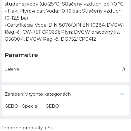
studenej vody (do 25°C) Stlačený vzduch: do 70 °C
• Tlak: Plyn: 4 bar; Voda: 10-16 bar; Stlačený vzduch:
10-12,5 bar
• Certifikácia: Voda: DIN 8076/DIN EN 10284, DVGW-
Reg.-č.: CW-7511CP0631; Plyn: DVGW pracovný list
G5600-1, DVGW Reg.-č.: DG7521CP0412
Parametre
Balenie
1/1
Zaradení v týchto kategoriách
GEBO - Special
GEBO
Podobné produkty
(15)