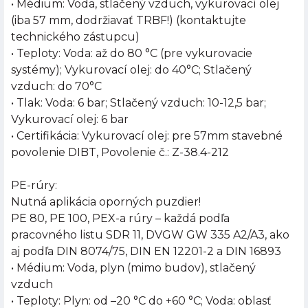
• Médium: Voda, stlačený vzduch, vykurovací olej
(iba 57 mm, dodržiavať TRBF!) (kontaktujte
technického zástupcu)
• Teploty: Voda: až do 80 °C (pre vykurovacie
systémy); Vykurovací olej: do 40°C; Stlačený
vzduch: do 70°C
• Tlak: Voda: 6 bar; Stlačený vzduch: 10-12,5 bar;
Vykurovací olej: 6 bar
• Certifikácia: Vykurovací olej: pre 57mm stavebné
povolenie DIBT, Povolenie č.: Z-38.4-212
PE-rúry:
Nutná aplikácia oporných puzdier!
PE 80, PE 100, PEX-a rúry – každá podľa
pracovného listu SDR 11, DVGW GW 335 A2/A3, ako
aj podľa DIN 8074/75, DIN EN 12201-2 a DIN 16893
• Médium: Voda, plyn (mimo budov), stlačený
vzduch
• Teploty: Plyn: od –20 °C do +60 °C; Voda: oblasť