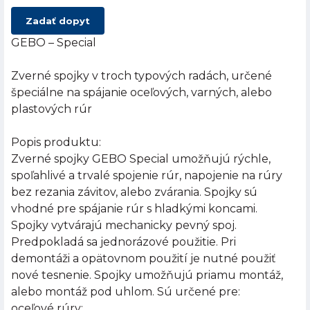
Zadať dopyt
GEBO – Special
Zverné spojky v troch typových radách, určené
špeciálne na spájanie oceľových, varných, alebo
plastových rúr
Popis produktu:
Zverné spojky GEBO Special umožňujú rýchle,
spoľahlivé a trvalé spojenie rúr, napojenie na rúry
bez rezania závitov, alebo zvárania. Spojky sú
vhodné pre spájanie rúr s hladkými koncami.
Spojky vytvárajú mechanicky pevný spoj.
Predpokladá sa jednorázové použitie. Pri
demontáži a opätovnom použití je nutné použiť
nové tesnenie. Spojky umožňujú priamu montáž,
alebo montáž pod uhlom. Sú určené pre:
oceľové rúry: