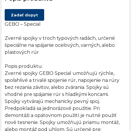
Zadať dopyt
GEBO – Special
Zverné spojky v troch typových radách, určené
špeciálne na spájanie oceľových, varných, alebo
plastových rúr
Popis produktu:
Zverné spojky GEBO Special umožňujú rýchle,
spoľahlivé a trvalé spojenie rúr, napojenie na rúry
bez rezania závitov, alebo zvárania. Spojky sú
vhodné pre spájanie rúr s hladkými koncami.
Spojky vytvárajú mechanicky pevný spoj.
Predpokladá sa jednorázové použitie. Pri
demontáži a opätovnom použití je nutné použiť
nové tesnenie. Spojky umožňujú priamu montáž,
alebo montáž pod uhlom. Sú určené pre: