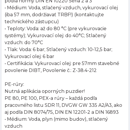
podľa normy DIN EN 10220 Séria 2 a 3
• Médium: Voda, stlačený vzduch, vykurovací olej
(iba 57 mm, dodržiavať TRBF!) (kontaktujte
technického zástupcu)
• Teploty: Voda: až do 80 °C (pre vykurovacie
systémy); Vykurovací olej: do 40°C; Stlačený
vzduch: do 70°C
• Tlak: Voda: 6 bar; Stlačený vzduch: 10-12,5 bar;
Vykurovací olej: 6 bar
• Certifikácia: Vykurovací olej: pre 57mm stavebné
povolenie DIBT, Povolenie č.: Z-38.4-212
PE-rúry:
Nutná aplikácia oporných puzdier!
PE 80, PE 100, PEX-a rúry – každá podľa
pracovného listu SDR 11, DVGW GW 335 A2/A3, ako
aj podľa DIN 8074/75, DIN EN 12201-2 a DIN 16893
• Médium: Voda, plyn (mimo budov), stlačený
vzduch