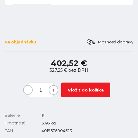
Možnosti dopravy
Na objednávku
402,52 €
327,25 €
bez DPH
Vložiť do košíka
Balenie
1/1
Hmotnosť
5,46
kg
EAN
4019576004523