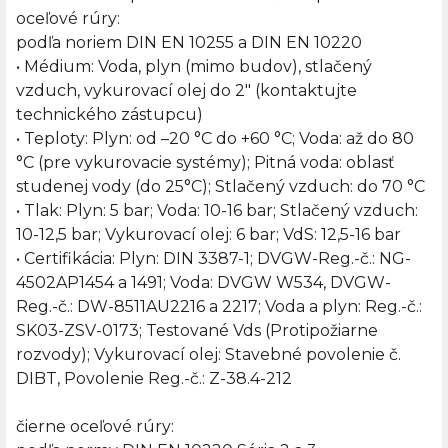
oceľové rúry:
podľa noriem DIN EN 10255 a DIN EN 10220
• Médium: Voda, plyn (mimo budov), stlačený
vzduch, vykurovací olej do 2" (kontaktujte
technického zástupcu)
• Teploty: Plyn: od –20 °C do +60 °C; Voda: až do 80
°C (pre vykurovacie systémy); Pitná voda: oblasť
studenej vody (do 25°C); Stlačený vzduch: do 70 °C
• Tlak: Plyn: 5 bar; Voda: 10-16 bar; Stlačený vzduch:
10-12,5 bar; Vykurovací olej: 6 bar; VdS: 12,5-16 bar
• Certifikácia: Plyn: DIN 3387-1; DVGW-Reg.-č.: NG-
4502AP1454 a 1491; Voda: DVGW W534, DVGW-
Reg.-č.: DW-8511AU2216 a 2217; Voda a plyn: Reg.-č.:
SK03-ZSV-0173; Testované Vds (Protipožiarne
rozvody); Vykurovací olej: Stavebné povolenie č.
DIBT, Povolenie Reg.-č.: Z-38.4-212
čierne oceľové rúry: