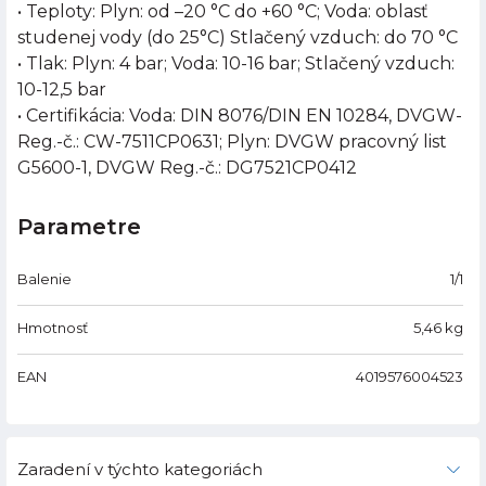
• Teploty: Plyn: od –20 °C do +60 °C; Voda: oblasť
studenej vody (do 25°C) Stlačený vzduch: do 70 °C
• Tlak: Plyn: 4 bar; Voda: 10-16 bar; Stlačený vzduch:
10-12,5 bar
• Certifikácia: Voda: DIN 8076/DIN EN 10284, DVGW-
Reg.-č.: CW-7511CP0631; Plyn: DVGW pracovný list
G5600-1, DVGW Reg.-č.: DG7521CP0412
Parametre
Balenie
1/1
Hmotnosť
5,46
kg
EAN
4019576004523
Zaradení v týchto kategoriách