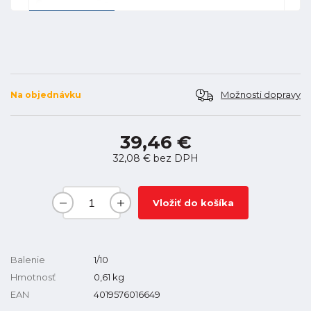
Možnosti dopravy
Na objednávku
39,46 €
32,08 €
bez DPH
Vložiť do košíka
Balenie
1/10
Hmotnosť
0,61
kg
EAN
4019576016649