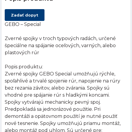
Zadať dopyt
GEBO – Special
Zverné spojky v troch typových radách, určené
špeciálne na spájanie oceľových, varných, alebo
plastových rúr
Popis produktu:
Zverné spojky GEBO Special umožňujú rýchle,
spoľahlivé a trvalé spojenie rúr, napojenie na rúry
bez rezania závitov, alebo zvárania. Spojky sú
vhodné pre spájanie rúr s hladkými koncami.
Spojky vytvárajú mechanicky pevný spoj.
Predpokladá sa jednorázové použitie. Pri
demontáži a opätovnom použití je nutné použiť
nové tesnenie. Spojky umožňujú priamu montáž,
alebo montáž pod uhlom. Sú určené pre: