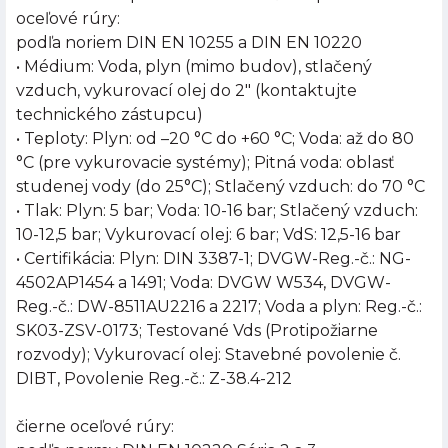
oceľové rúry:
podľa noriem DIN EN 10255 a DIN EN 10220
• Médium: Voda, plyn (mimo budov), stlačený
vzduch, vykurovací olej do 2" (kontaktujte
technického zástupcu)
• Teploty: Plyn: od –20 °C do +60 °C; Voda: až do 80
°C (pre vykurovacie systémy); Pitná voda: oblasť
studenej vody (do 25°C); Stlačený vzduch: do 70 °C
• Tlak: Plyn: 5 bar; Voda: 10-16 bar; Stlačený vzduch:
10-12,5 bar; Vykurovací olej: 6 bar; VdS: 12,5-16 bar
• Certifikácia: Plyn: DIN 3387-1; DVGW-Reg.-č.: NG-
4502AP1454 a 1491; Voda: DVGW W534, DVGW-
Reg.-č.: DW-8511AU2216 a 2217; Voda a plyn: Reg.-č.:
SK03-ZSV-0173; Testované Vds (Protipožiarne
rozvody); Vykurovací olej: Stavebné povolenie č.
DIBT, Povolenie Reg.-č.: Z-38.4-212
čierne oceľové rúry: