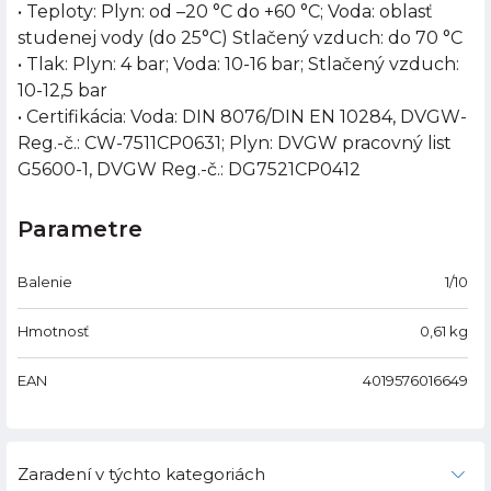
• Teploty: Plyn: od –20 °C do +60 °C; Voda: oblasť
studenej vody (do 25°C) Stlačený vzduch: do 70 °C
• Tlak: Plyn: 4 bar; Voda: 10-16 bar; Stlačený vzduch:
10-12,5 bar
• Certifikácia: Voda: DIN 8076/DIN EN 10284, DVGW-
Reg.-č.: CW-7511CP0631; Plyn: DVGW pracovný list
G5600-1, DVGW Reg.-č.: DG7521CP0412
Parametre
Balenie
1/10
Hmotnosť
0,61
kg
EAN
4019576016649
Zaradení v týchto kategoriách