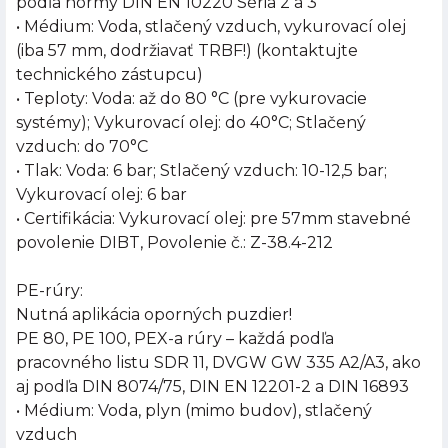
podľa normy DIN EN 10220 Séria 2 a 3
• Médium: Voda, stlačený vzduch, vykurovací olej
(iba 57 mm, dodržiavať TRBF!) (kontaktujte
technického zástupcu)
• Teploty: Voda: až do 80 °C (pre vykurovacie
systémy); Vykurovací olej: do 40°C; Stlačený
vzduch: do 70°C
• Tlak: Voda: 6 bar; Stlačený vzduch: 10-12,5 bar;
Vykurovací olej: 6 bar
• Certifikácia: Vykurovací olej: pre 57mm stavebné
povolenie DIBT, Povolenie č.: Z-38.4-212
PE-rúry:
Nutná aplikácia oporných puzdier!
PE 80, PE 100, PEX-a rúry – každá podľa
pracovného listu SDR 11, DVGW GW 335 A2/A3, ako
aj podľa DIN 8074/75, DIN EN 12201-2 a DIN 16893
• Médium: Voda, plyn (mimo budov), stlačený
vzduch