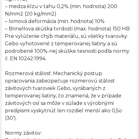
– medza klzu v ťahu 0,2% (min. hodnota) 200
N/mm2 (20 kg/mm2)
– lomová deformácia (min. hodnota) 10%
– Brinellova skúška tvrdosti (max. hodnota) 150 HB
Pre vylúčenie chýb materiálu, sú všetky tvarovky
Gebo vyhotovené z temperovanej liatiny a sú
podrobené 100%-nej skúške tesnosti podľa normy
č. EN 10242:1994.
Rozmerová stálosť: Mechanický postup
opracovania zabezpečuje rozmerovú stálosť
závitových tvaroviek Gebo, vyrábaných z
temperovanej liatiny, čo znamená, že v prípade
závitových osí sa môže v súlade s výrobnými
predpismi vyskytnúť len rozdiel menší ako 0,5o
(30’).
Normy závitov: