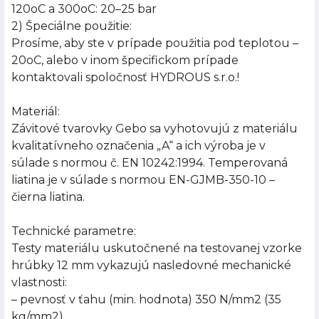
120oC a 300oC: 20–25 bar
2) Špeciálne použitie:
Prosíme, aby ste v prípade použitia pod teplotou –
20oC, alebo v inom špecifickom prípade
kontaktovali spoločnosť HYDROUS s.r.o.!
Materiál:
Závitové tvarovky Gebo sa vyhotovujú z materiálu
kvalitatívneho označenia „A“ a ich výroba je v
súlade s normou č. EN 10242:1994. Temperovaná
liatina je v súlade s normou EN-GJMB-350-10 –
čierna liatina.
Technické parametre:
Testy materiálu uskutočnené na testovanej vzorke
hrúbky 12 mm vykazujú nasledovné mechanické
vlastnosti:
– pevnosť v ťahu (min. hodnota) 350 N/mm2 (35
kg/mm2)