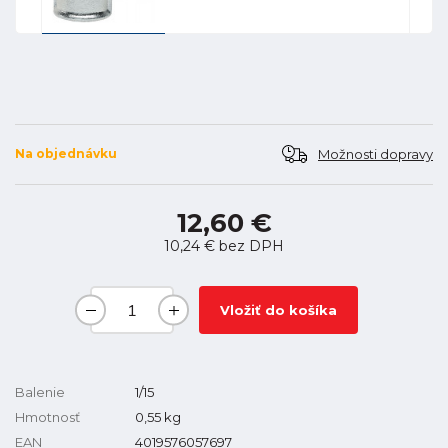
Možnosti dopravy
Na objednávku
12,60 €
10,24 €
bez DPH
Vložiť do košíka
Balenie
1/15
Hmotnosť
0,55
kg
EAN
4019576057697