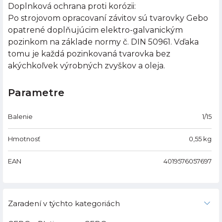
Doplnková ochrana proti korózii:
Po strojovom opracovaní závitov sú tvarovky Gebo
opatrené doplňujúcim elektro-galvanickým
pozinkom na základe normy č. DIN 50961. Vďaka
tomu je každá pozinkovaná tvarovka bez
akýchkoľvek výrobných zvyškov a oleja.
Parametre
Balenie
1/15
Hmotnosť
0,55
kg
EAN
4019576057697
Zaradení v týchto kategoriách