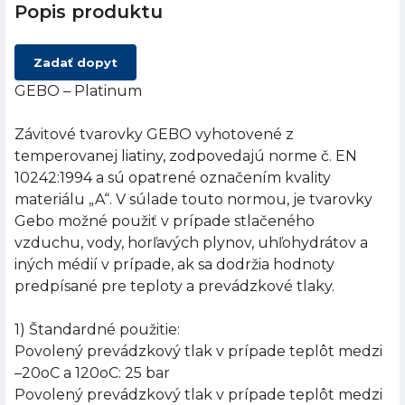
Popis produktu
Zadať dopyt
GEBO – Platinum
Závitové tvarovky GEBO vyhotovené z
temperovanej liatiny, zodpovedajú norme č. EN
10242:1994 a sú opatrené označením kvality
materiálu „A“. V súlade touto normou, je tvarovky
Gebo možné použiť v prípade stlačeného
vzduchu, vody, horľavých plynov, uhľohydrátov a
iných médií v prípade, ak sa dodržia hodnoty
predpísané pre teploty a prevádzkové tlaky.
1) Štandardné použitie:
Povolený prevádzkový tlak v prípade teplôt medzi
–20oC a 120oC: 25 bar
Povolený prevádzkový tlak v prípade teplôt medzi