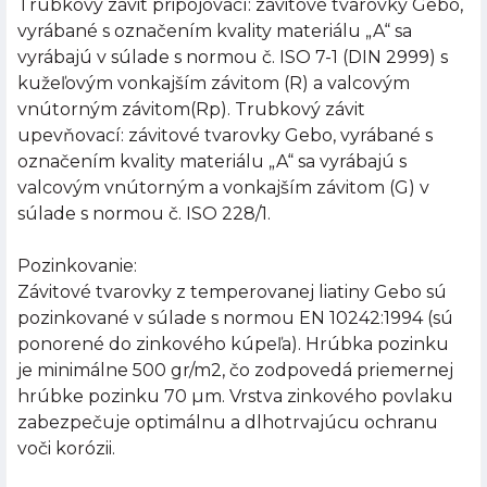
Trubkový závit pripojovací: závitové tvarovky Gebo,
vyrábané s označením kvality materiálu „A“ sa
vyrábajú v súlade s normou č. ISO 7-1 (DIN 2999) s
kužeľovým vonkajším závitom (R) a valcovým
vnútorným závitom(Rp). Trubkový závit
upevňovací: závitové tvarovky Gebo, vyrábané s
označením kvality materiálu „A“ sa vyrábajú s
valcovým vnútorným a vonkajším závitom (G) v
súlade s normou č. ISO 228/1.
Pozinkovanie:
Závitové tvarovky z temperovanej liatiny Gebo sú
pozinkované v súlade s normou EN 10242:1994 (sú
ponorené do zinkového kúpeľa). Hrúbka pozinku
je minimálne 500 gr/m2, čo zodpovedá priemernej
hrúbke pozinku 70 µm. Vrstva zinkového povlaku
zabezpečuje optimálnu a dlhotrvajúcu ochranu
voči korózii.