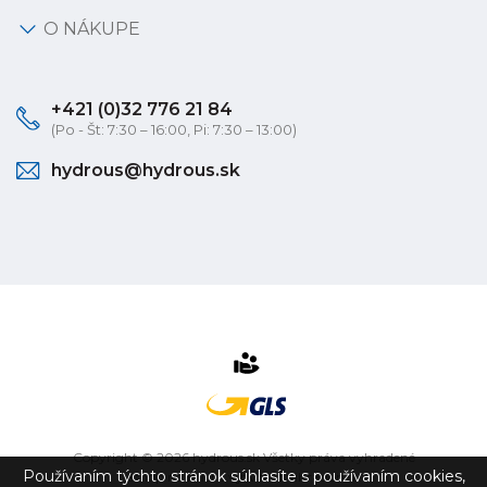
O NÁKUPE
+421 (0)32 776 21 84
(Po - Št: 7:30 – 16:00, Pi: 7:30 – 13:00)
hydrous@hydrous.sk
Copyright © 2026 hydrous.sk Všetky práva vyhradené
Používaním týchto stránok súhlasíte s používaním cookies,
eshop na mieru
vytvorilo
vibration.sk