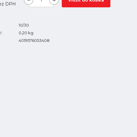
Vložiť do košíka
ez DPH
10/30
ť
0,20
kg
4019576053408