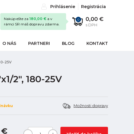
Prihlásenie
Registrácia
0,00 €
Nakúp ešte za
180,00 €
a v
0
rámci SR máš dopravu zdarma.
s DPH
O NÁS
PARTNERI
BLOG
KONTAKT
180-25V
x1/2", 180-25V
Možnosti dopravy
dnávku
 €