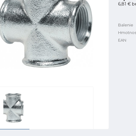
6,81 €
b
Balenie
Hmotnos
EAN