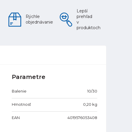
Lepší
Rýchle
prehľad
objednávanie
v
produktoch
Parametre
Balenie
10/30
Hmotnosť
0,20
kg
EAN
4019576053408