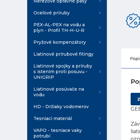
Nerezové opravné pásy
Oceľové príruby
PEX-AL-PEX na vodu a
plyn - Profil TH-H-U-R
Pryžové kompenzátory
Liatinové prírubové fitingy
Popi
Liatinové spojky a príruby
s istením proti posuvu -
UNIGRIP
Po
Liatinové posúvače na
vodu
Z
HD - Držiaky vodomerov
GEB
Tesniaci materiál
Záv
VAPO - tesniace vaky
lia
potrubí
ozn