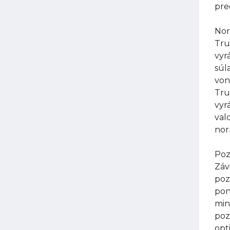
pre
Nor
Tru
vyr
súl
von
Tru
vyr
val
nor
Poz
Záv
poz
pon
min
poz
opt