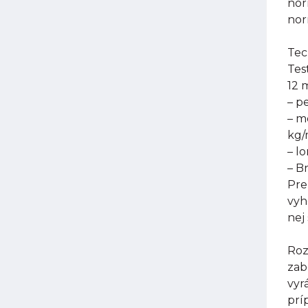
nor
nor
Tec
Tes
12 
– p
– m
kg
– l
– B
Pre
vyh
nej
Roz
zab
vyr
prí