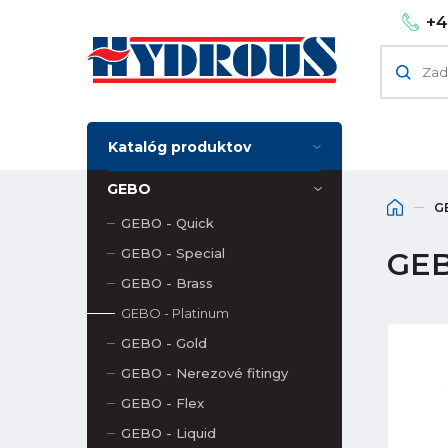
+4
Katalóg produktov
GEBO
G
GEBO - Quick
GEBO - Special
GEBO
GEBO - Brass
GEBO - Platinum
GEBO - Gold
GEBO - Nerezové fitingy
GEBO - Flex
GEBO - Liquid