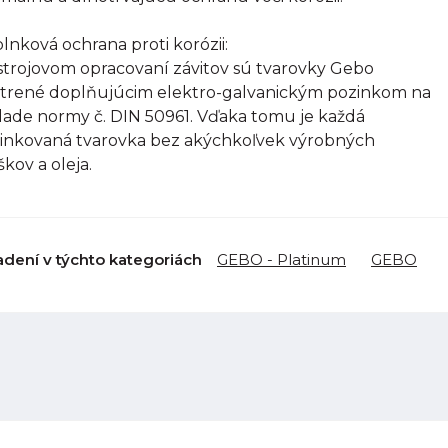
lnková ochrana proti korózii:
strojovom opracovaní závitov sú tvarovky Gebo
trené doplňujúcim elektro-galvanickým pozinkom na
lade normy č. DIN 50961. Vďaka tomu je každá
inkovaná tvarovka bez akýchkoľvek výrobných
škov a oleja.
adení v týchto kategoriách
GEBO - Platinum
GEBO