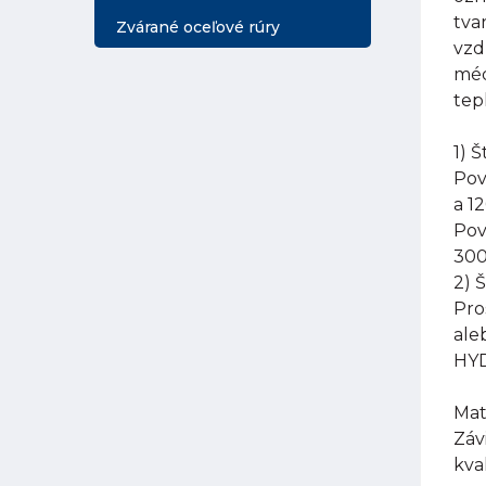
tva
Zvárané oceľové rúry
vzd
méd
tep
1) 
Pov
a 1
Pov
300
2) 
Pro
ale
HYD
Mat
Záv
kva