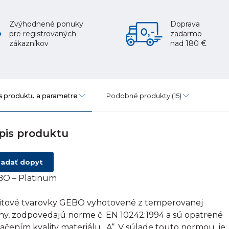
Zvýhodnené ponuky
Doprava
pre registrovaných
zadarmo
zákazníkov
nad 180 €
s produktu a parametre
Podobné produkty
(15)
pis produktu
adať dopyt
O – Platinum
itové tvarovky GEBO vyhotovené z temperovanej
tiny, zodpovedajú norme č. EN 10242:1994 a sú opatrené
ačením kvality materiálu „A“. V súlade touto normou, je