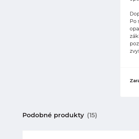
Dop
Po 
opa
zák
poz
zvy
Zar
Podobné produkty
(15)