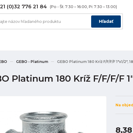
21 (0)32 776 21 84
(Po - Št: 7:30 – 16:00, Pi: 7:30 – 13:00)
Hľadať
EBO
GEBO - Platinum
GEBO Platinum 180 Kríž F/F/F/F 1"x1/2", 
 Platinum 180 Kríž F/F/F/F 1"
Na obje
8,38