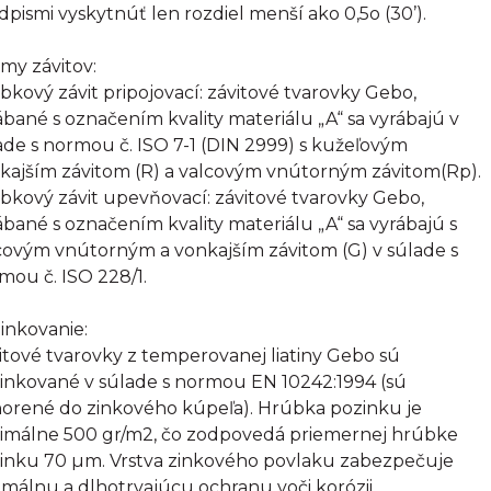
dpismi vyskytnúť len rozdiel menší ako 0,5o (30’).
my závitov:
bkový závit pripojovací: závitové tvarovky Gebo,
ábané s označením kvality materiálu „A“ sa vyrábajú v
ade s normou č. ISO 7-1 (DIN 2999) s kužeľovým
kajším závitom (R) a valcovým vnútorným závitom(Rp).
bkový závit upevňovací: závitové tvarovky Gebo,
ábané s označením kvality materiálu „A“ sa vyrábajú s
covým vnútorným a vonkajším závitom (G) v súlade s
mou č. ISO 228/1.
inkovanie:
itové tvarovky z temperovanej liatiny Gebo sú
inkované v súlade s normou EN 10242:1994 (sú
orené do zinkového kúpeľa). Hrúbka pozinku je
imálne 500 gr/m2, čo zodpovedá priemernej hrúbke
inku 70 µm. Vrstva zinkového povlaku zabezpečuje
imálnu a dlhotrvajúcu ochranu voči korózii.