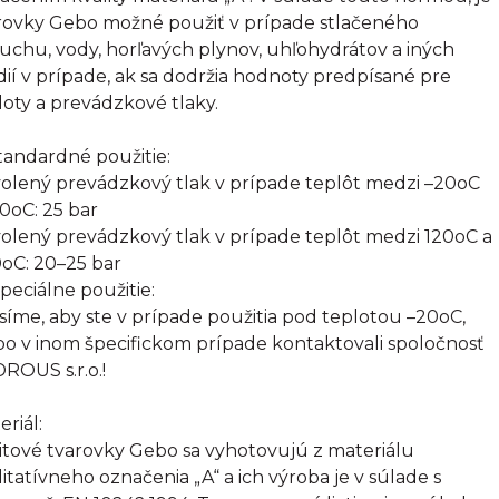
rovky Gebo možné použiť v prípade stlačeného
uchu, vody, horľavých plynov, uhľohydrátov a iných
ií v prípade, ak sa dodržia hodnoty predpísané pre
loty a prevádzkové tlaky.
Štandardné použitie:
olený prevádzkový tlak v prípade teplôt medzi –20oC
20oC: 25 bar
olený prevádzkový tlak v prípade teplôt medzi 120oC a
oC: 20–25 bar
Špeciálne použitie:
síme, aby ste v prípade použitia pod teplotou –20oC,
bo v inom špecifickom prípade kontaktovali spoločnosť
ROUS s.r.o.!
eriál:
itové tvarovky Gebo sa vyhotovujú z materiálu
litatívneho označenia „A“ a ich výroba je v súlade s