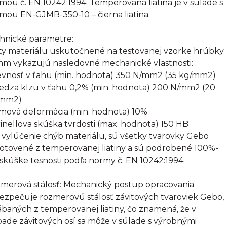
mou č. EN 10242:1994. Temperovaná liatina je v súlade s
mou EN-GJMB-350-10 – čierna liatina.
hnické parametre:
ty materiálu uskutočnené na testovanej vzorke hrúbky
mm vykazujú nasledovné mechanické vlastnosti:
evnosť v ťahu (min. hodnota) 350 N/mm2 (35 kg/mm2)
edza klzu v ťahu 0,2% (min. hodnota) 200 N/mm2 (20
/mm2)
omová deformácia (min. hodnota) 10%
rinellova skúška tvrdosti (max. hodnota) 150 HB
 vylúčenie chýb materiálu, sú všetky tvarovky Gebo
otovené z temperovanej liatiny a sú podrobené 100%-
 skúške tesnosti podľa normy č. EN 10242:1994.
merová stálosť: Mechanický postup opracovania
ezpečuje rozmerovú stálosť závitových tvaroviek Gebo,
ábaných z temperovanej liatiny, čo znamená, že v
pade závitových osí sa môže v súlade s výrobnými