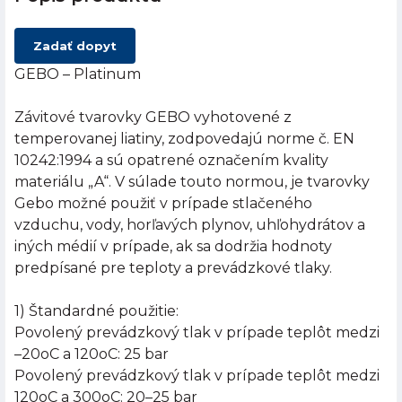
Zadať dopyt
GEBO – Platinum
Závitové tvarovky GEBO vyhotovené z
temperovanej liatiny, zodpovedajú norme č. EN
10242:1994 a sú opatrené označením kvality
materiálu „A“. V súlade touto normou, je tvarovky
Gebo možné použiť v prípade stlačeného
vzduchu, vody, horľavých plynov, uhľohydrátov a
iných médií v prípade, ak sa dodržia hodnoty
predpísané pre teploty a prevádzkové tlaky.
1) Štandardné použitie:
Povolený prevádzkový tlak v prípade teplôt medzi
–20oC a 120oC: 25 bar
Povolený prevádzkový tlak v prípade teplôt medzi
120oC a 300oC: 20–25 bar