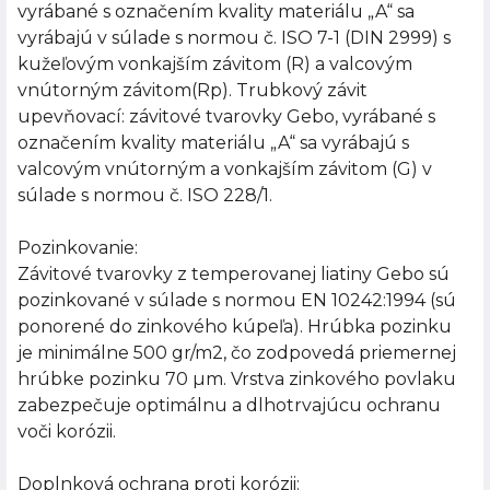
vyrábané s označením kvality materiálu „A“ sa
vyrábajú v súlade s normou č. ISO 7-1 (DIN 2999) s
kužeľovým vonkajším závitom (R) a valcovým
vnútorným závitom(Rp). Trubkový závit
upevňovací: závitové tvarovky Gebo, vyrábané s
označením kvality materiálu „A“ sa vyrábajú s
valcovým vnútorným a vonkajším závitom (G) v
súlade s normou č. ISO 228/1.
Pozinkovanie:
Závitové tvarovky z temperovanej liatiny Gebo sú
pozinkované v súlade s normou EN 10242:1994 (sú
ponorené do zinkového kúpeľa). Hrúbka pozinku
je minimálne 500 gr/m2, čo zodpovedá priemernej
hrúbke pozinku 70 µm. Vrstva zinkového povlaku
zabezpečuje optimálnu a dlhotrvajúcu ochranu
voči korózii.
Doplnková ochrana proti korózii: