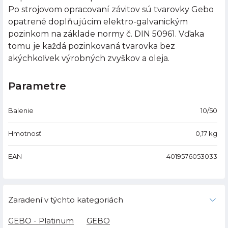
Po strojovom opracovaní závitov sú tvarovky Gebo
opatrené doplňujúcim elektro-galvanickým
pozinkom na základe normy č. DIN 50961. Vďaka
tomu je každá pozinkovaná tvarovka bez
akýchkoľvek výrobných zvyškov a oleja.
Parametre
Balenie
10/50
Hmotnosť
0,17
kg
EAN
4019576053033
Zaradení v týchto kategoriách
GEBO - Platinum
GEBO