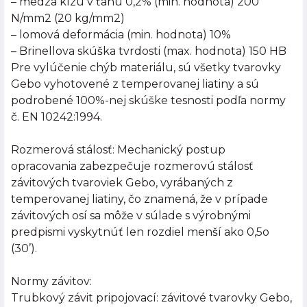
– medza klzu v ťahu 0,2% (min. hodnota) 200
N/mm2 (20 kg/mm2)
– lomová deformácia (min. hodnota) 10%
– Brinellova skúška tvrdosti (max. hodnota) 150 HB
Pre vylúčenie chýb materiálu, sú všetky tvarovky
Gebo vyhotovené z temperovanej liatiny a sú
podrobené 100%-nej skúške tesnosti podľa normy
č. EN 10242:1994.
Rozmerová stálosť: Mechanický postup
opracovania zabezpečuje rozmerovú stálosť
závitových tvaroviek Gebo, vyrábaných z
temperovanej liatiny, čo znamená, že v prípade
závitových osí sa môže v súlade s výrobnými
predpismi vyskytnúť len rozdiel menší ako 0,5o
(30’).
Normy závitov:
Trubkový závit pripojovací: závitové tvarovky Gebo,