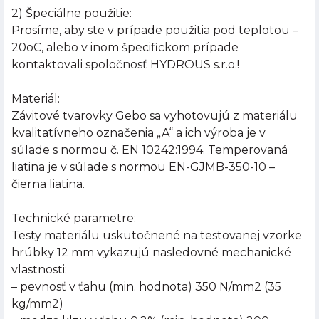
2) Špeciálne použitie:
Prosíme, aby ste v prípade použitia pod teplotou –
20oC, alebo v inom špecifickom prípade
kontaktovali spoločnosť HYDROUS s.r.o.!
Materiál:
Závitové tvarovky Gebo sa vyhotovujú z materiálu
kvalitatívneho označenia „A“ a ich výroba je v
súlade s normou č. EN 10242:1994. Temperovaná
liatina je v súlade s normou EN-GJMB-350-10 –
čierna liatina.
Technické parametre:
Testy materiálu uskutočnené na testovanej vzorke
hrúbky 12 mm vykazujú nasledovné mechanické
vlastnosti:
– pevnosť v ťahu (min. hodnota) 350 N/mm2 (35
kg/mm2)