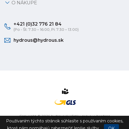
O NÁKUPE
+421 (0)32 776 21 84
(Po - Št: 7:30 – 16:00, Pi: 7:30 – 13:00)
hydrous@hydrous.sk
Copyright © 2026 hydrous.sk Všetky práva vyhradené
Používaním týchto stránok súhlasíte s používaním cookies,
eshop na mieru
vytvorilo
vibration.sk
ktoré nám pomáhajú zabezpečiť lepšie služby.
OK