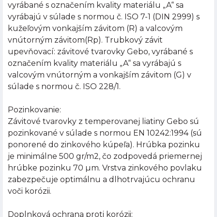
vyrábané s označením kvality materiálu „A“ sa
vyrábajú v súlade s normou č. ISO 7-1 (DIN 2999) s
kužeľovým vonkajším závitom (R) a valcovým
vnútorným závitom(Rp). Trubkový závit
upevňovací: závitové tvarovky Gebo, vyrábané s
označením kvality materiálu „A“ sa vyrábajú s
valcovým vnútorným a vonkajším závitom (G) v
súlade s normou č. ISO 228/1.
Pozinkovanie:
Závitové tvarovky z temperovanej liatiny Gebo sú
pozinkované v súlade s normou EN 10242:1994 (sú
ponorené do zinkového kúpeľa). Hrúbka pozinku
je minimálne 500 gr/m2, čo zodpovedá priemernej
hrúbke pozinku 70 µm. Vrstva zinkového povlaku
zabezpečuje optimálnu a dlhotrvajúcu ochranu
voči korózii.
Doplnková ochrana proti korózii: