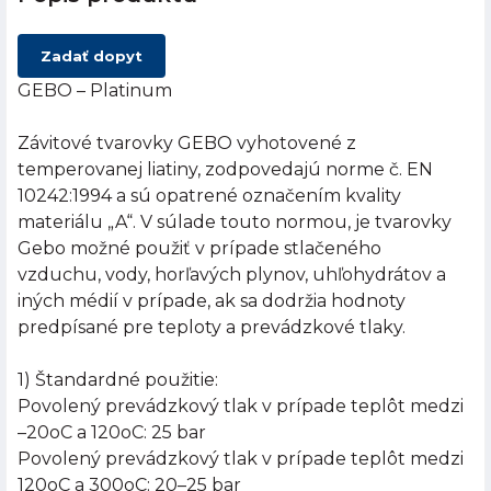
Zadať dopyt
GEBO – Platinum
Závitové tvarovky GEBO vyhotovené z
temperovanej liatiny, zodpovedajú norme č. EN
10242:1994 a sú opatrené označením kvality
materiálu „A“. V súlade touto normou, je tvarovky
Gebo možné použiť v prípade stlačeného
vzduchu, vody, horľavých plynov, uhľohydrátov a
iných médií v prípade, ak sa dodržia hodnoty
predpísané pre teploty a prevádzkové tlaky.
1) Štandardné použitie:
Povolený prevádzkový tlak v prípade teplôt medzi
–20oC a 120oC: 25 bar
Povolený prevádzkový tlak v prípade teplôt medzi
120oC a 300oC: 20–25 bar