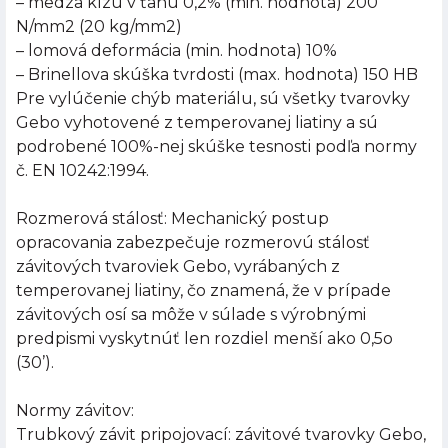
– medza klzu v ťahu 0,2% (min. hodnota) 200
N/mm2 (20 kg/mm2)
– lomová deformácia (min. hodnota) 10%
– Brinellova skúška tvrdosti (max. hodnota) 150 HB
Pre vylúčenie chýb materiálu, sú všetky tvarovky
Gebo vyhotovené z temperovanej liatiny a sú
podrobené 100%-nej skúške tesnosti podľa normy
č. EN 10242:1994.
Rozmerová stálosť: Mechanický postup
opracovania zabezpečuje rozmerovú stálosť
závitových tvaroviek Gebo, vyrábaných z
temperovanej liatiny, čo znamená, že v prípade
závitových osí sa môže v súlade s výrobnými
predpismi vyskytnúť len rozdiel menší ako 0,5o
(30’).
Normy závitov:
Trubkový závit pripojovací: závitové tvarovky Gebo,