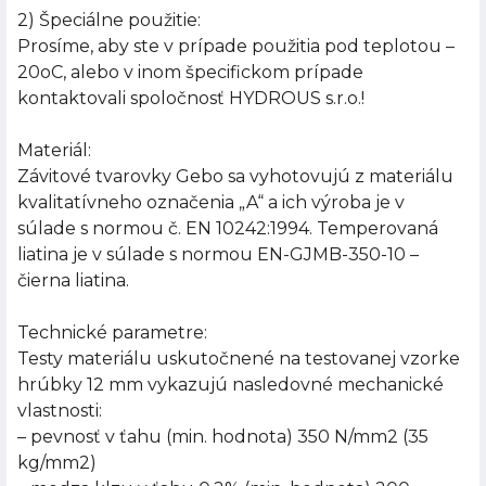
2) Špeciálne použitie:
Prosíme, aby ste v prípade použitia pod teplotou –
20oC, alebo v inom špecifickom prípade
kontaktovali spoločnosť HYDROUS s.r.o.!
Materiál:
Závitové tvarovky Gebo sa vyhotovujú z materiálu
kvalitatívneho označenia „A“ a ich výroba je v
súlade s normou č. EN 10242:1994. Temperovaná
liatina je v súlade s normou EN-GJMB-350-10 –
čierna liatina.
Technické parametre:
Testy materiálu uskutočnené na testovanej vzorke
hrúbky 12 mm vykazujú nasledovné mechanické
vlastnosti:
– pevnosť v ťahu (min. hodnota) 350 N/mm2 (35
kg/mm2)