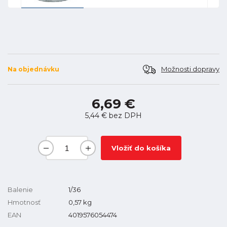
Možnosti dopravy
Na objednávku
6,69 €
5,44 €
bez DPH
Vložiť do košíka
Balenie
1/36
Hmotnosť
0,57
kg
EAN
4019576054474