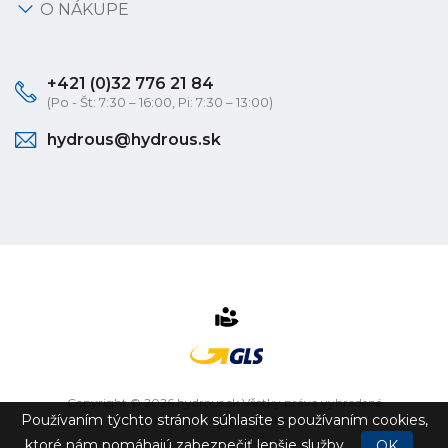
O NÁKUPE
+421 (0)32 776 21 84
(Po - Št: 7:30 – 16:00, Pi: 7:30 – 13:00)
hydrous@hydrous.sk
Copyright © 2026 hydrous.sk Všetky práva vyhradené
Používaním týchto stránok súhlasíte s používaním cookies,
eshop na mieru
vytvorilo
vibration.sk
ktoré nám pomáhajú zabezpečiť lepšie služby.
OK