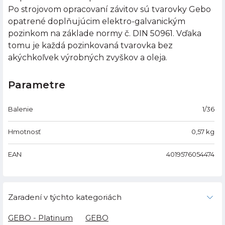
Po strojovom opracovaní závitov sú tvarovky Gebo
opatrené doplňujúcim elektro-galvanickým
pozinkom na základe normy č. DIN 50961. Vďaka
tomu je každá pozinkovaná tvarovka bez
akýchkoľvek výrobných zvyškov a oleja.
Parametre
Balenie
1/36
Hmotnosť
0,57
kg
EAN
4019576054474
Zaradení v týchto kategoriách
GEBO - Platinum
GEBO